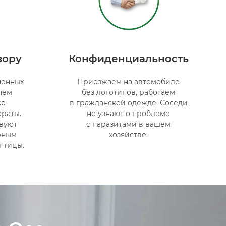
вору
Конфиденциальность
ненных
Приезжаем на автомобиле
яем
без логотипов, работаем
се
в гражданской одежде. Соседи
раты.
не узнают о проблеме
вуют
с паразитами в вашем
рным
хозяйстве.
птицы.