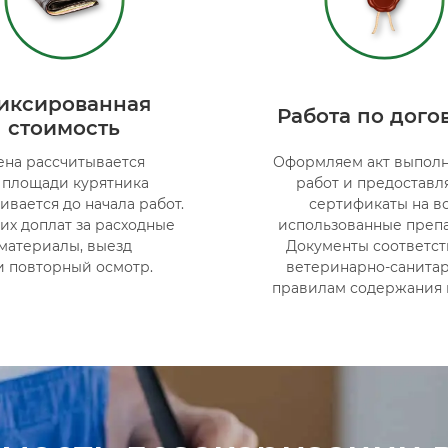
иксированная
Работа по дого
стоимость
ена рассчитывается
Оформляем акт выпол
 площади курятника
работ и предоставл
ивается до начала работ.
сертификаты на в
их доплат за расходные
использованные препа
материалы, выезд
Документы соответст
и повторный осмотр.
ветеринарно-санита
правилам содержания 