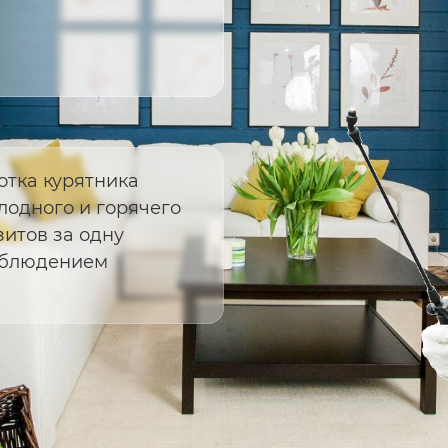
тка курятника
лодного и горячего
итов за одну
соблюдением