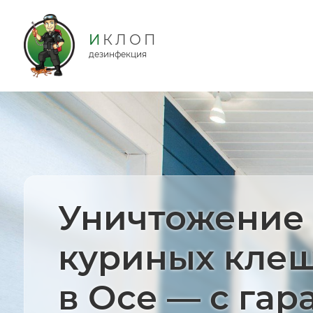
дезинфекция
Уничтожение
куриных кле
в Осе — с гар