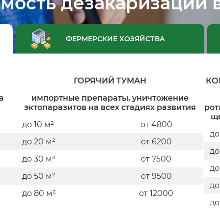
мость дезакаризации 
ФЕРМЕРСКИЕ ХОЗЯЙСТВА
ГОРЯЧИЙ ТУМАН
КО
а
импортные препараты, уничтожение
эктопаразитов на всех стадиях развития
рот
щ
до 10 м²
от 4800
до
до 20 м²
от 6200
до
до 30 м²
от 7500
до
до 50 м²
от 9500
до
до 80 м²
от 12000
до