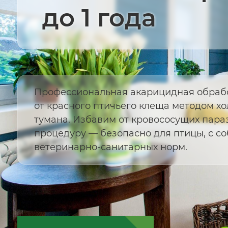
до 1 года
Профессиональная акарицидная обрабо
от красного птичьего клеща методом хо
тумана. Избавим от кровососущих параз
процедуру — безопасно для птицы, с 
ветеринарно-санитарных норм.