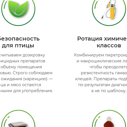
Безопасность
Ротация химиче
для птицы
классов
считываем дозировку
Комбинируем пиретрои
рицидных препаратов
и макроциклические ла
 объёму помещения
чтобы преодолет
ловью. Строго соблюдаем
резистентность гама
 ожидания (каренцию) —
клещей. Препараты по
ца и мясо остаются
по результатам диагно
сными для употребления.
а не по шаблону.