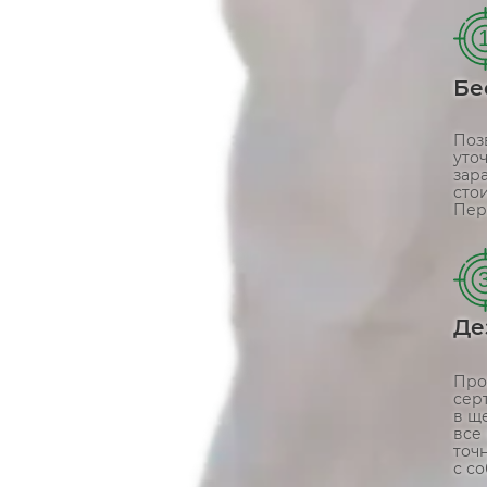
Бе
Поз
уто
зар
сто
Пер
Де
Про
сер
в щ
все
точ
с с