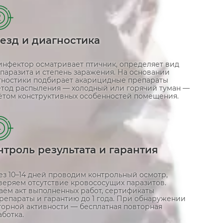
2
езд и диагностика
инфектор осматривает птичник, определяет вид
паразита и степень заражения. На основании
гностики подбирает акарицидные препараты
етод распыления — холодный или горячий туман —
чётом конструктивных особенностей помещения.
4
нтроль результата и гарантия
ез 10–14 дней проводим контрольный осмотр,
веряем отсутствие кровососущих паразитов.
аём акт выполненных работ, сертификаты
репараты и гарантию до 1 года. При обнаружении
торной активности — бесплатная повторная
ботка.