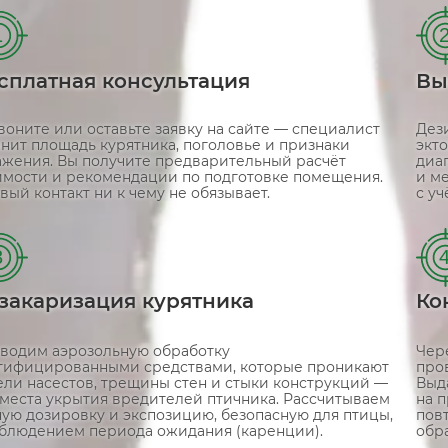
1
сплатная консультация
Вы
воните или оставьте заявку на сайте — специалист
Дез
чнит площадь курятника, поголовье и признаки
экто
ажения. Вы получите предварительный расчёт
диа
имости и рекомендации по подготовке помещения.
и м
вый контакт ни к чему не обязывает.
с у
3
закаризация курятника
Ко
водим аэрозольную обработку
Чер
тифицированными средствами, которые проникают
про
ели насестов, трещины стен и стыки конструкций —
Выд
 места укрытия вредителей птичника. Рассчитываем
на п
ную дозировку и экспозицию, безопасную для птицы,
пов
облюдением периода ожидания (каренции).
обра