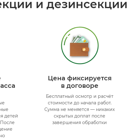
екции и дезинсекции
е
Цена фиксируется
ласса
в договоре
Бесплатный осмотр и расчёт
ые
стоимости до начала работ.
ные
Сумма не меняется — никаких
ля детей
скрытых доплат после
 После
завершения обработки
щение
но