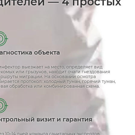
дителей — 4 простых
2
агностика объекта
инфектор выезжает на место, определяет вид
комых или грызунов, находит очаги гнездования
аршруты миграции. На основании осмотра
ирается протокол: холодный туман, горячий туман,
евая обработка или комбинированная схема.
4
нтрольный визит и гарантия
з 10–14 дней команда санитарных экспертов