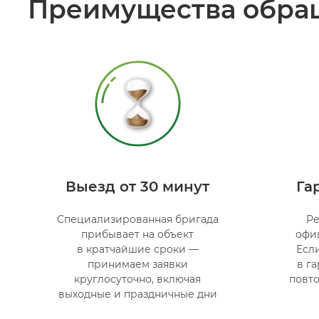
Преимущества обращ
Выезд от 30 минут
Га
Специализированная бригада
Ре
прибывает на объект
офи
в кратчайшие сроки —
Есл
принимаем заявки
в г
круглосуточно, включая
повто
выходные и праздничные дни