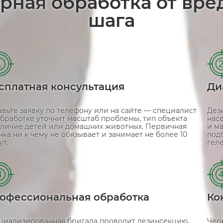
арная обработка от вре
шага
1
сплатная консультация
Ди
авьте заявку по телефону или на сайте — специалист
Дез
обработке уточнит масштаб проблемы, тип объекта
насе
аличие детей или домашних животных. Первичная
и м
ка ни к чему не обязывает и занимает не более 10
подб
т.
гел
3
офессиональная обработка
Ко
циализированная бригада проводит дезинсекцию,
Чере