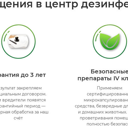
ения в центр дезинф
Безопасны
рантия до 3 лет
препараты IV к
зультат закрепляем
Применяем
циальным договором.
сертифицированн
и вредители появятся
микрокапсулирован
арантийный период —
средства, безвредные д
рная обработка за наш
и домашних животных.
счёт
проветривания поме
полностью безопас