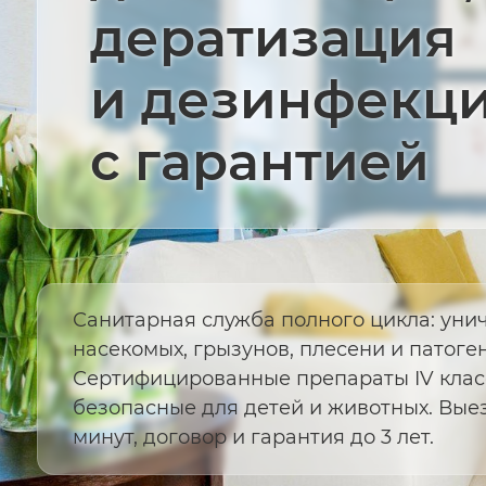
дератизация
и дезинфекц
с гарантией
Санитарная служба полного цикла: уни
насекомых, грызунов, плесени и патог
Сертифицированные препараты IV класс
безопасные для детей и животных. Выез
минут, договор и гарантия до 3 лет.