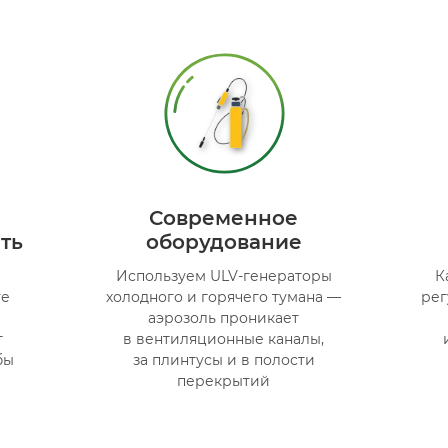
Современное
ть
оборудование
Используем ULV-генераторы
К
те
холодного и горячего тумана —
ре
й
аэрозоль проникает
т
в вентиляционные каналы,
бы
за плинтусы и в полости
перекрытий