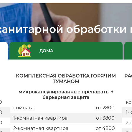
санитарной обработки 
ДОМА
М
КОМПЛЕКСНАЯ ОБРАБОТКА ГОРЯЧИМ
РА
ТУМАНОМ
микрокапсулированные препараты +
барьерная защита
0
ко
комната
от 2800
0
1-
1-комнатная квартира
от 3800
0
2-
2-комнатная квартира
от 4800