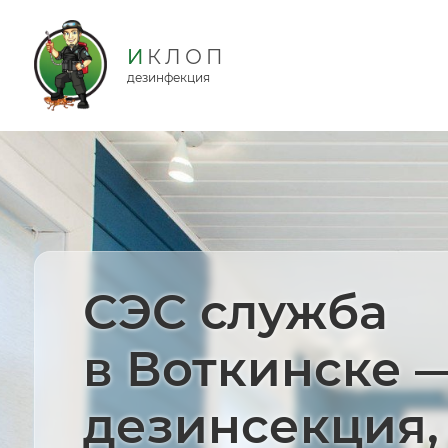
дезинфекция
СЭС служба
в Воткинске 
дезинсекция,