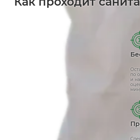
Как проходит санит
Бе
Ост
по 
и н
оцен
мину
Пр
Спе