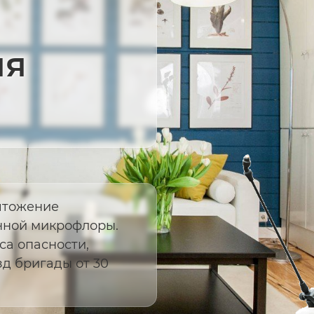
ия
чтожение
енной микрофлоры.
а опасности,
д бригады от 30