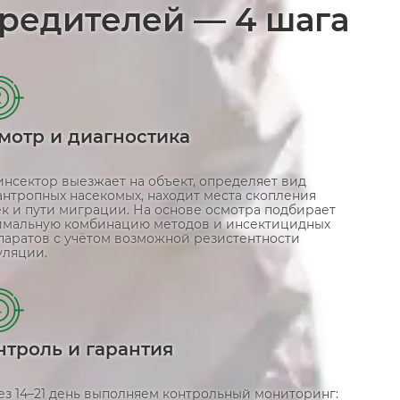
вредителей — 4 шага
2
мотр и диагностика
инсектор выезжает на объект, определяет вид
антропных насекомых, находит места скопления
ек и пути миграции. На основе осмотра подбирает
имальную комбинацию методов и инсектицидных
паратов с учётом возможной резистентности
уляции.
4
нтроль и гарантия
ез 14–21 день выполняем контрольный мониторинг: