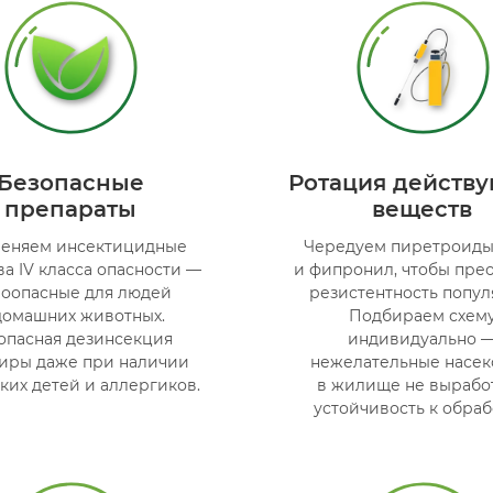
Безопасные
Ротация действ
препараты
веществ
еняем инсектицидные
Чередуем пиретроиды
ва IV класса опасности —
и фипронил, чтобы пре
оопасные для людей
резистентность попул
домашних животных.
Подбираем схем
опасная дезинсекция
индивидуально 
иры даже при наличии
нежелательные насе
ких детей и аллергиков.
в жилище не вырабо
устойчивость к обраб