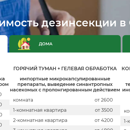
имость дезинсекции в
ДОМА
ГОРЯЧИЙ ТУМАН + ГЕЛЕВАЯ ОБРАБОТКА
КО
ка
импортные микрокапсулированные
ором
препараты, выведение синантропных
т
насекомых с пролонгированным действием
ин
0
комната
от 2600
0
1-комнатная квартира
от 3500
ко
0
2-комнатная квартира
от 4200
1-
0