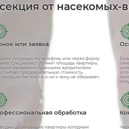
секция от насекомых-
1
онок или заявка
Ос
шите ситуацию по телефону или через форму
Дез
сайте. Специалист уточнит площадь квартиры,
син
знаки заражения кухонными вредителями
оот
ассчитает предварительную стоимость.
опт
сультация бесплатна и ни к чему не обязывает.
пре
поп
3
офессиональная обработка
Ко
водим дезинсекцию квартиры холодным
Чер