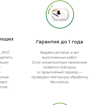
ующих
Гарантия до 1 года
, ФОС
Выдаём договор и акт
одолеть
выполненных работ.
яции.
Если синантропные насекомые
у
появятся повторно
—
в гарантийный период —
комые
проведём повторную обработку
тают
бесплатно.
отке.