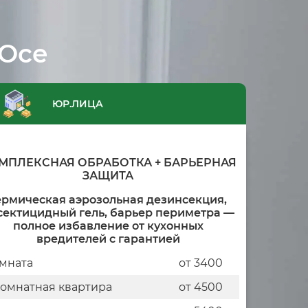
 Осе
ЮР.ЛИЦА
МПЛЕКСНАЯ ОБРАБОТКА + БАРЬЕРНАЯ
ЗАЩИТА
ермическая аэрозольная дезинсекция,
сектицидный гель, барьер периметра —
полное избавление от кухонных
вредителей с гарантией
мната
от 3400
комнатная квартира
от 4500