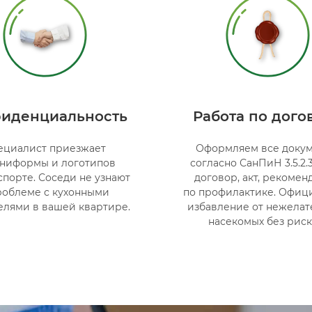
иденциальность
Работа по дого
ециалист приезжает
Оформляем все доку
униформы и логотипов
согласно СанПиН 3.5.2.3
спорте. Соседи не узнают
договор, акт, рекоме
роблеме с кухонными
по профилактике. Офиц
елями в вашей квартире.
избавление от нежелат
насекомых без риск