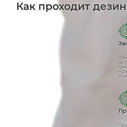
Как проходит дезин
Зв
Опи
на 
при
и р
Кон
Пр
Про