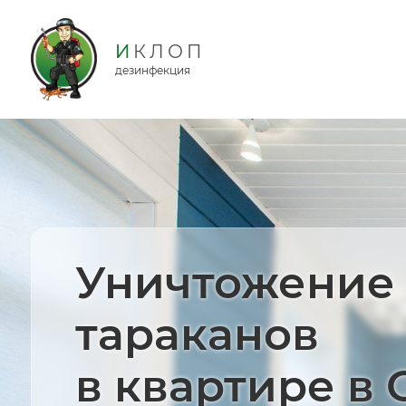
дезинфекция
Уничтожение
тараканов
в квартире в 