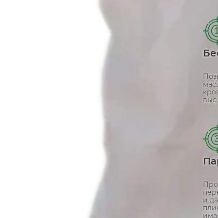
Бе
Поз
мас
кро
вые
Па
Про
пер
и д
пли
има