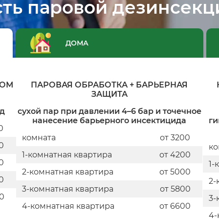
ть паровой дезинсекц
ДОМА
РОМ
ПАРОВАЯ ОБРАБОТКА + БАРЬЕРНАЯ
ЗАЩИТА
зд
сухой пар при давлении 4–6 бар и точечное
нанесение барьерного инсектицида
ги
0
комната
от 3200
0
ко
1-комнатная квартира
от 4200
0
1-
2-комнатная квартира
от 5000
0
2-
3-комнатная квартира
от 5800
0
3-
4-комнатная квартира
от 6600
4-