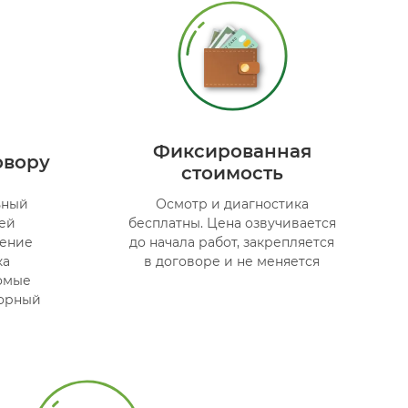
Фиксированная
овору
стоимость
ьный
Осмотр и диагностика
ей
бесплатны. Цена озвучивается
чение
до начала работ, закрепляется
ка
в договоре и не меняется
омые
торный