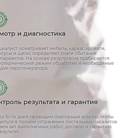
2
мотр и диагностика
циалист осматривает мебель, каркас кровати,
нтусы и щели, определяет очаги обитания
паразитов. На основе результатов подбирается
ротермический режим обработки и необходимые
адки парогенератора.
4
нтроль результата и гарантия
ез 10–14 дней проводим повторный осмотр, чтобы
диться в полном устранении постельных паразитов.
аём акт выполненных работ, договор и гарантию
езультат.