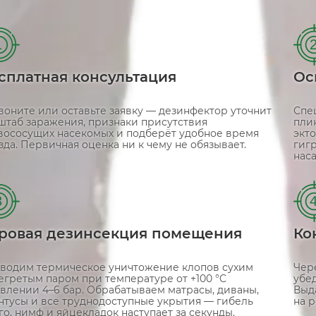
1
сплатная консультация
Ос
воните или оставьте заявку — дезинфектор уточнит
Спе
штаб заражения, признаки присутствия
пли
вососущих насекомых и подберёт удобное время
экто
зда. Первичная оценка ни к чему не обязывает.
гиг
нас
3
ровая дезинсекция помещения
Ко
водим термическое уничтожение клопов сухим
Чер
егретым паром при температуре от +100 °C
убе
авлении 4–6 бар. Обрабатываем матрасы, диваны,
Выд
нтусы и все труднодоступные укрытия — гибель
на р
го, нимф и яйцекладок наступает за секунды.