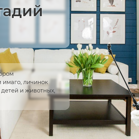
тадий
тором
м имаго, личинок
 детей и животных,