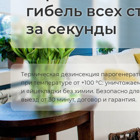
гибель всех с
за секунды
Термическая дезинсекция парогенера
при температуре от +100 °C: уничтожае
и яйцекладки без химии. Безопасно для
выезд от 30 минут, договор и гарантия.