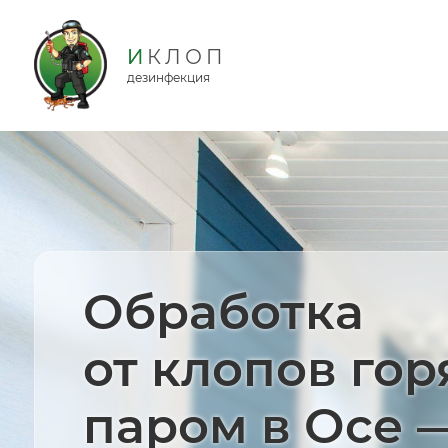
дезинфекция
Обработка
от клопов го
паром в Осе 