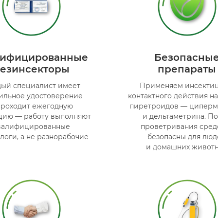
тифицированные
Безопасны
езинсекторы
препараты
ый специалист имеет
Применяем инсекти
ильное удостоверение
контактного действия н
проходит ежегодную
пиретроидов — циперм
ацию — работу выполняют
и дельтаметрина. П
валифицированные
проветривания сред
логи, а не разнорабочие
безопасны для люд
и домашних живот