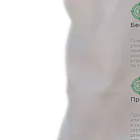
Бе
Поз
уто
про
конс
а п
по 
Пр
Про
или
в с
сер
дей
для