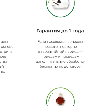
е
Гарантия до 1 года
циды
Если насекомые-сеноеды
а основе
появятся повторно
етрина
в гарантийный период —
осле
приедем и проведём
ства
дополнительную обработку
ей
бесплатно по договору
ных