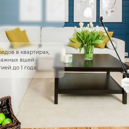
едов в квартирах,
умажных вшей
ией до 1 года.