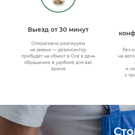
Выезд от 30 минут
конф
Оперативно реагируем
на заявки — дезинсектор
без о
прибудет на объект в Осе в день
на авт
обращения, в удобное для вас
время
и о
о пр
Сто