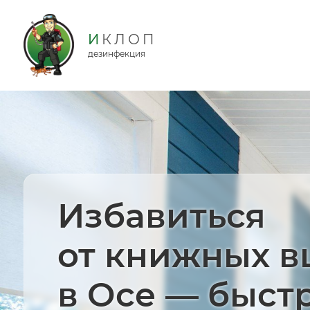
дезинфекция
Избавиться
от книжных 
в Осе — быст