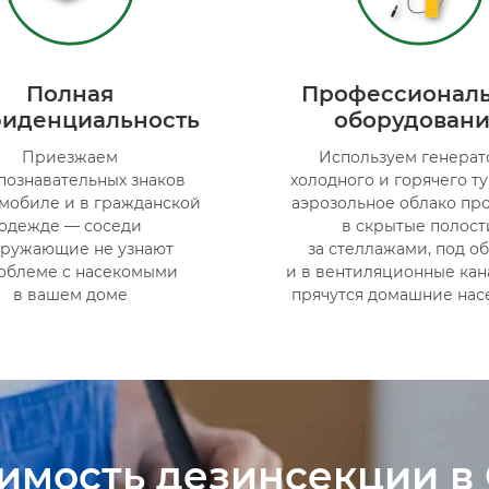
Полная
Профессионал
иденциальность
оборудован
Приезжаем
Используем генера
познавательных знаков
холодного и горячего т
омобиле и в гражданской
аэрозольное облако пр
одежде — соседи
в скрытые полост
кружающие не узнают
за стеллажами, под о
облеме с насекомыми
и в вентиляционные кан
в вашем доме
прячутся домашние на
имость дезинсекции в