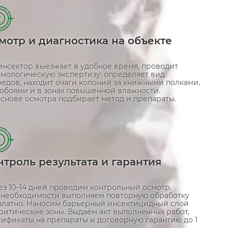
2
мотр и диагностика на объекте
инсектор выезжает в удобное время, проводит
омологическую экспертизу: определяет вид
оедов, находит очаги колоний за книжными полками,
 обоями и в зонах повышенной влажности.
основе осмотра подбирает метод и препараты.
4
нтроль результата и гарантия
ез 10–14 дней проводим контрольный осмотр,
 необходимости выполняем повторную обработку
платно. Наносим барьерный инсектицидный слой
ритические зоны. Выдаём акт выполненных работ,
тификаты на препараты и договорную гарантию до 1
.