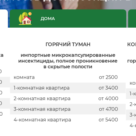
ДОМА
ГОРЯЧИЙ ТУМАН
КО
ка
импортные микрокапсулированные
инсектициды, полное проникновение
го
в скрытые полости
0
комната
от 2500
0
ко
1-комнатная квартира
от 3400
0
1-
2-комнатная квартира
от 4000
0
2-
3-комнатная квартира
от 4700
0
3-
4-комнатная квартира
от 5400
4-