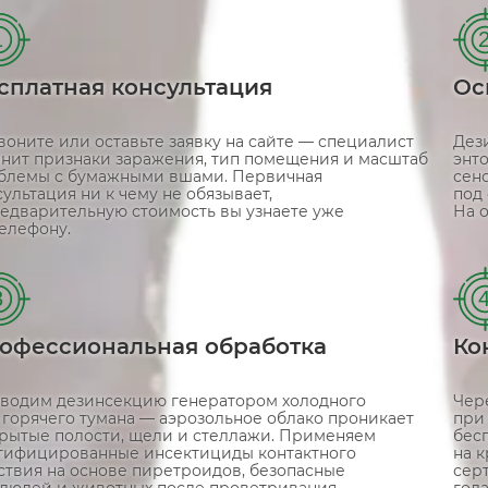
1
сплатная консультация
Ос
воните или оставьте заявку на сайте — специалист
Дез
чнит признаки заражения, тип помещения и масштаб
энт
блемы с бумажными вшами. Первичная
сен
ультация ни к чему не обязывает,
под
редварительную стоимость вы узнаете уже
На 
телефону.
3
офессиональная обработка
Ко
водим дезинсекцию генератором холодного
Чер
 горячего тумана — аэрозольное облако проникает
при
крытые полости, щели и стеллажи. Применяем
бес
тифицированные инсектициды контактного
на к
ствия на основе пиретроидов, безопасные
сер
 людей и животных после проветривания.
года