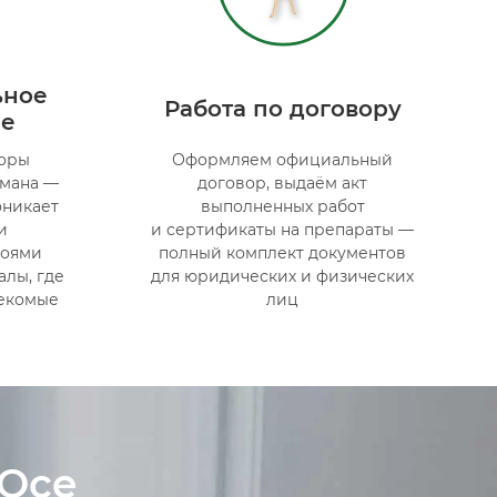
ьное
Работа по договору
ие
торы
Оформляем официальный
умана —
договор, выдаём акт
оникает
выполненных работ
и
и сертификаты на препараты —
боями
полный комплект документов
алы, где
для юридических и физических
секомые
лиц
 Осе