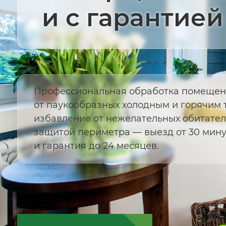
и с гарантией
Профессиональная обработка помеще
от паукообразных холодным и горячим 
избавление от нежелательных обитател
защитой периметра — выезд от 30 мину
и гарантия до 24 месяцев.