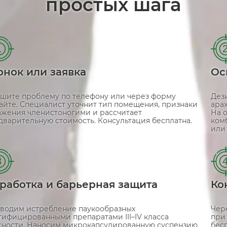
простых шага
1
онок или заявка
Ос
шите проблему по телефону или через форму
Дез
сайте. Специалист уточнит тип помещения, признаки
арах
ажения членистоногими и рассчитает
На 
дварительную стоимость. Консультация бесплатна.
ком
или
3
работка и барьерная защита
Ко
водим истребление паукообразных
Чер
тифицированными препаратами III–IV класса
при
сности. Наносим микрокапсулированную суспензию
бес