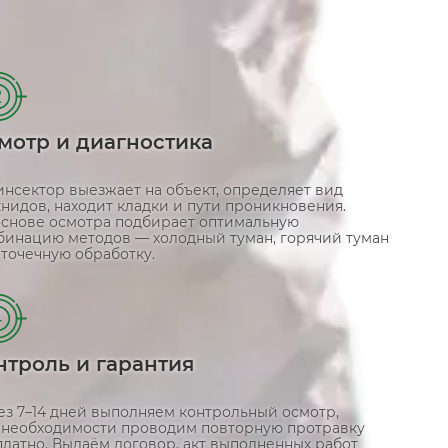
2
мотр и диагностика
инсектор выезжает на объект, определяет вид
нидов, находит кладки и пути проникновения.
основе осмотра подбирает оптимальную
бинацию методов — холодный туман, горячий туман
 точечную обработку.
4
нтроль и гарантия
ез 7–14 дней выполняем контрольный осмотр,
 необходимости проводим повторную протравку
платно. Выдаём договор, акт выполненных работ