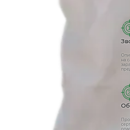
Зв
Опи
на 
зар
пре
Об
Про
сер
опа