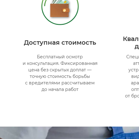
Ква
Доступная стоимость
д
Бесплатный осмотр
Спец
и консультация. Фиксированная
ат
цена без скрытых доплат —
уст
точную стоимость борьбы
ви
с вредителями рассчитываем
ар
до начала работ
оп
от бр