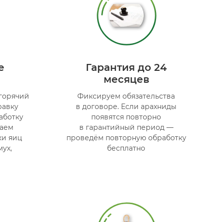
е
Гарантия до 24
месяцев
горячий
Фиксируем обязательства
равку
в договоре. Если арахниды
аботку
появятся повторно
жаем
в гарантийный период —
ки яиц
проведём повторную обработку
ух,
бесплатно