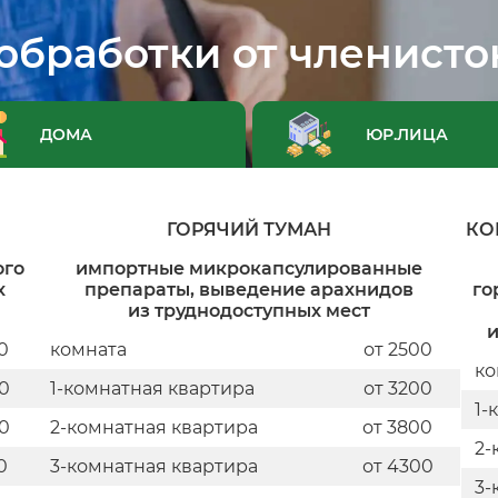
обработки от членисто
ДОМА
ЮР.ЛИЦА
ГОРЯЧИЙ ТУМАН
КО
ого
импортные микрокапсулированные
х
препараты, выведение арахнидов
го
из труднодоступных мест
и
0
комната
от 2500
ко
00
1-комнатная квартира
от 3200
1-
00
2-комнатная квартира
от 3800
2-
0
3-комнатная квартира
от 4300
3-