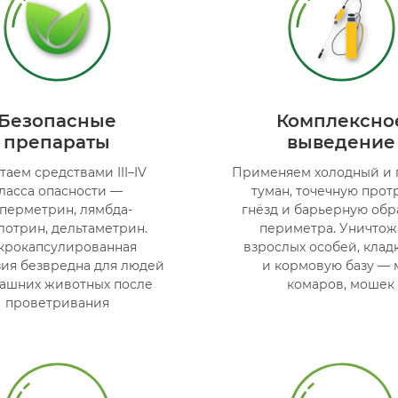
Безопасные
Комплексно
препараты
выведение
таем средствами III–IV
Применяем холодный и 
ласса опасности —
туман, точечную прот
перметрин, лямбда-
гнёзд и барьерную обр
лотрин, дельтаметрин.
периметра. Уничто
крокапсулированная
взрослых особей, клад
зия безвредна для людей
и кормовую базу — м
ашних животных после
комаров, мошек
проветривания