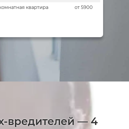
комнатная квартира
от 5900
х-вредителей — 4