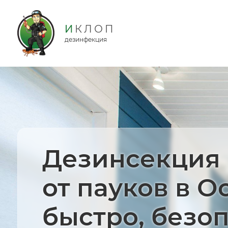
дезинфекция
Дезинсекция
от пауков в О
быстро, безо