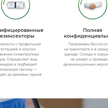
лифицированные
Полная
езинсекторы
конфиденциаль
иалисты с профильной
Приезжаем без лого
тестацией и опытом
на транспорте и в граж
ранения синантропных
одежде. Соседи и окр
дов. Определяют вид
не узнают о провед
ахнидов и подбирают
дезинсекционных меро
тимальную тактику —
одяг до домовых пауков