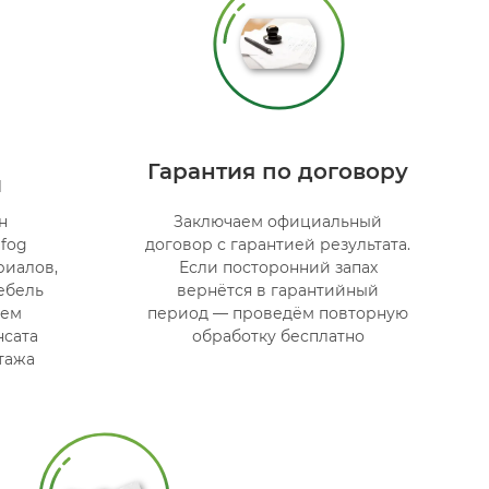
Гарантия по договору
и
н
Заключаем официальный
 fog
договор с гарантией результата.
риалов,
Если посторонний запах
ебель
вернётся в гарантийный
яем
период — проведём повторную
нсата
обработку бесплатно
тажа