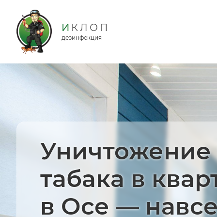
дезинфекция
Уничтожение 
табака в квар
в Осе — навс