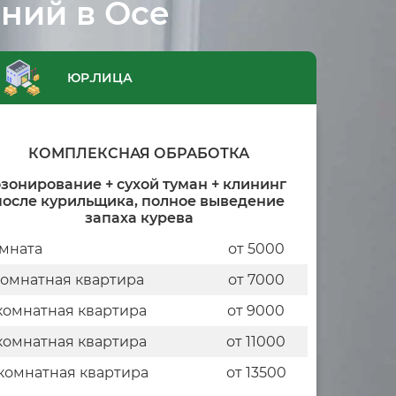
ний в Осе
ЮР.ЛИЦА
КОМПЛЕКСНАЯ ОБРАБОТКА
зонирование + сухой туман + клининг
после курильщика, полное выведение
запаха курева
мната
от 5000
комнатная квартира
от 7000
комнатная квартира
от 9000
комнатная квартира
от 11000
комнатная квартира
от 13500