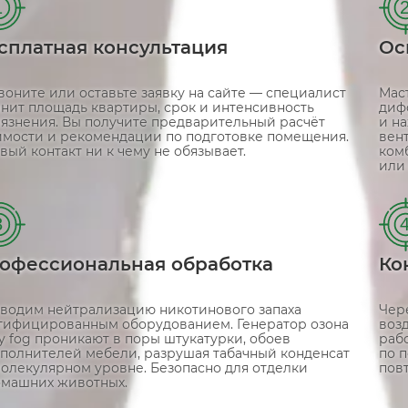
1
сплатная консультация
Ос
воните или оставьте заявку на сайте — специалист
Маст
чнит площадь квартиры, срок и интенсивность
диф
рязнения. Вы получите предварительный расчёт
и на
имости и рекомендации по подготовке помещения.
вен
вый контакт ни к чему не обязывает.
ком
или
3
офессиональная обработка
Ко
водим нейтрализацию никотинового запаха
Чере
тифицированным оборудованием. Генератор озона
воз
ry fog проникают в поры штукатурки, обоев
раб
аполнителей мебели, разрушая табачный конденсат
по 
молекулярном уровне. Безопасно для отделки
пов
омашних животных.