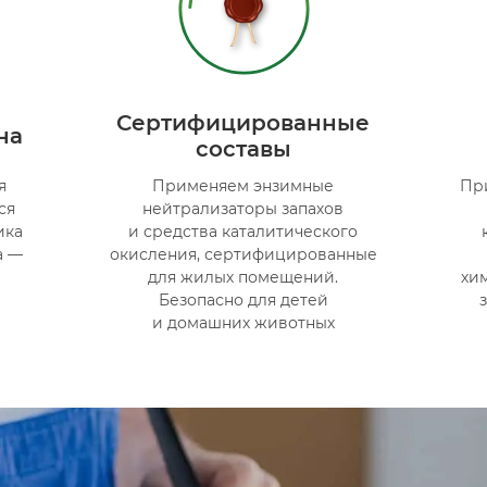
Сертифицированные
на
составы
я
Применяем энзимные
Пр
ся
нейтрализаторы запахов
ика
и средства каталитического
а —
окисления, сертифицированные
для жилых помещений.
хи
Безопасно для детей
и домашних животных