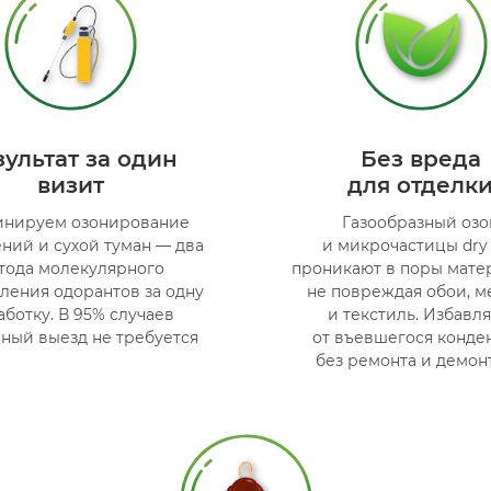
зультат за один
Без вреда
визит
для отделк
инируем озонирование
Газообразный озо
ний и сухой туман — два
и микрочастицы dry
тода молекулярного
проникают в поры мате
ления одорантов за одну
не повреждая обои, м
аботку. В 95% случаев
и текстиль. Избавл
ный выезд не требуется
от въевшегося конде
без ремонта и демон