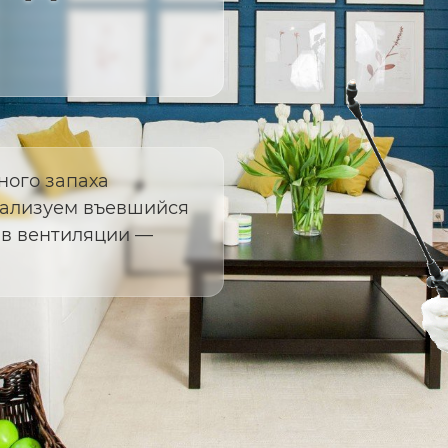
ного запаха
рализуем въевшийся
 в вентиляции —