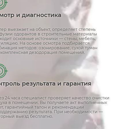
2
мотр и диагностика
ер выезжает на объект, определяет степень
фузии одорантов в строительные материалы
ходит основные источники — стены, мебель,
тиляцию. На основе осмотра подбирается
бинация методов: озонирование, сухой туман
 комплексная дезодорация помещений.
4
нтроль результата и гарантия
з 24 часа специалист проверяет качество очистки
духа в помещении. Вы получаете акт выполненных
от, гарантийный талон и рекомендации
поддержанию результата. При необходимости —
торный выезд бесплатно.