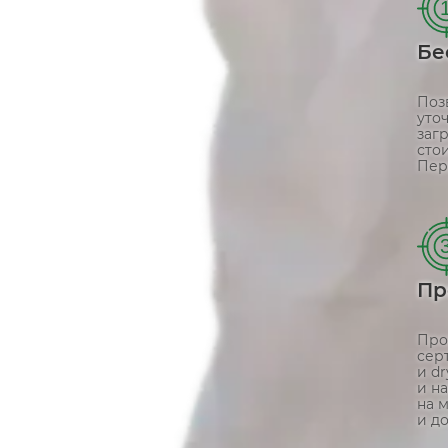
Бе
Поз
уто
заг
сто
Пер
Пр
Про
сер
и d
и н
на 
и д