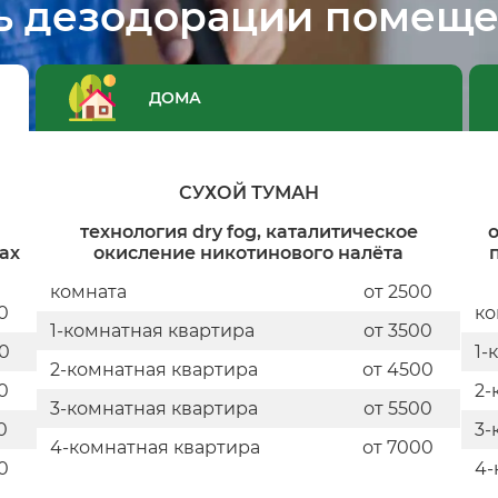
ь дезодорации помеще
ДОМА
СУХОЙ ТУМАН
технология dry fog, каталитическое
о
ах
окисление никотинового налёта
комната
от 2500
0
ко
1-комнатная квартира
от 3500
0
1-
2-комнатная квартира
от 4500
0
2-
3-комнатная квартира
от 5500
0
3-
4-комнатная квартира
от 7000
0
4-