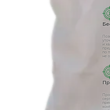
Бе
Поз
уто
и х
пре
по 
не о
Пр
Про
сер
пре
кон