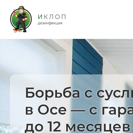
дезинфекция
Борьба с сус
в Осе — с гар
до 12 месяцев