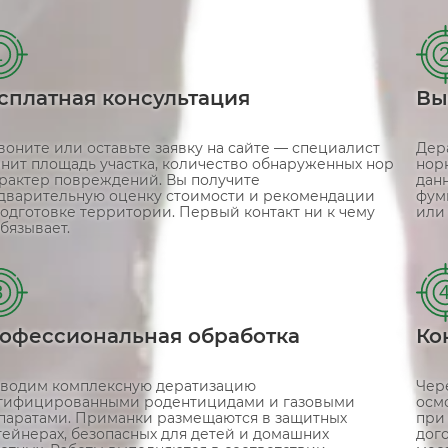
1
сплатная консультация
Вы
воните или оставьте заявку на сайте — специалист
Дер
чнит площадь участка, количество обнаруженных нор
нор
арактер повреждений. Вы получите
дан
дварительную оценку стоимости и рекомендации
фум
подготовке территории. Первый контакт ни к чему
или
бязывает.
3
офессиональная обработка
Ко
водим комплексную дератизацию
Чер
тифицированными родентицидами и газовыми
осм
паратами. Приманки размещаются в защитных
при
тейнерах, безопасных для детей и домашних
дого