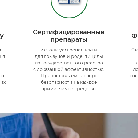
Сертифицированные
у
Ф
препараты
й
Используем репелленты
Ст
ня
для грызунов и родентициды
т
из государственного реестра
в
с доказанной эффективностью.
до
но
Предоставляем паспорт
спе
ких
безопасности на каждое
применяемое средство.