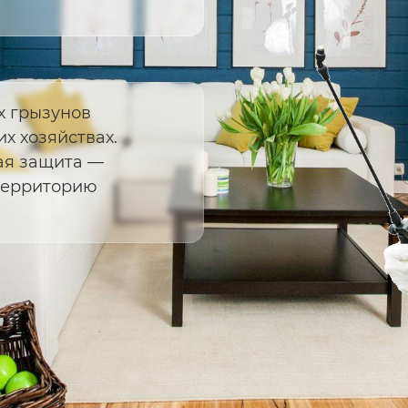
х грызунов
их хозяйствах.
ая защита —
территорию