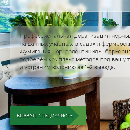
Профессиональная дератизация норны
на дачных участках, в садах и фермерск
Фумигация нор, родентициды, барьерн
подберём комплекс методов под вашу 
и устраним колонию за 1–2 выезда.
ВЫЗВАТЬ СПЕЦИАЛИСТА