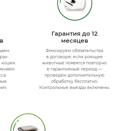
Гарантия до 12
в
месяцев
щаем
Фиксируем обязательства
рах-
в договоре: если роющие
, кошек
животные появятся повторно
меняем
в гарантийный период —
сса
проведём дополнительную
ные
обработку бесплатно.
них
Контрольные выезды включены.