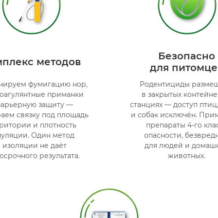
Безопасно
мплекс методов
для питомце
нируем фумигацию нор,
Родентициды разме
оагулянтные приманки
в закрытых контейне
барьерную защиту —
станциях — доступ птиц
аем связку под площадь
и собак исключён. При
ритории и плотность
препараты 4-го кла
пуляции. Один метод
опасности, безвред
 изоляции не даёт
для людей и домаш
осрочного результата.
животных.