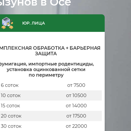
ызунов в Осе
ЮР. ЛИЦА
МПЛЕКСНАЯ ОБРАБОТКА + БАРЬЕРНАЯ
ЗАЩИТА
фумигация, импортные родентициды,
установка оцинкованной сетки
по периметру
 6 соток
от 7500
 10 соток
от 10500
 15 соток
от 14000
 20 соток
от 17500
 30 соток
от 22000