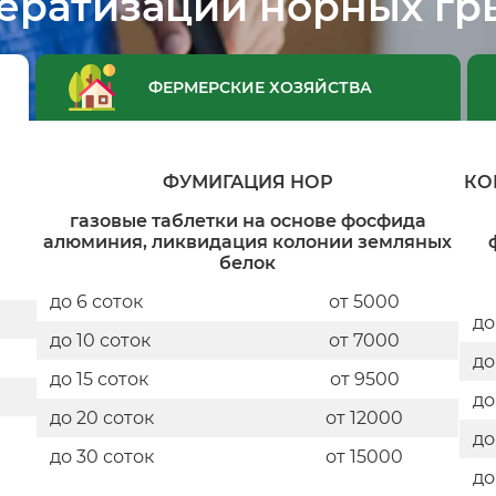
ератизации норных гр
ФЕРМЕРСКИЕ ХОЗЯЙСТВА
ФУМИГАЦИЯ НОР
КО
газовые таблетки на основе фосфида
алюминия, ликвидация колонии земляных
белок
до 6 соток
от 5000
до
до 10 соток
от 7000
до
до 15 соток
от 9500
до
до 20 соток
от 12000
до
до 30 соток
от 15000
до