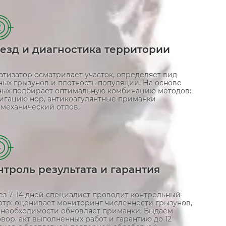
2
езд и диагностика территории
атизатор осматривает участок, определяет вид
ных грызунов и плотность популяции. На основе
ных подбирает оптимальную комбинацию методов:
игацию нор, антикоагулянтные приманки
 механический отлов.
4
нтроль результата и гарантия
ез 7–14 дней специалист проводит контрольный
отр: оценивает мониторинг численности грызунов,
 необходимости обновляет приманки. Выдаём
вор, акт выполненных работ и гарантию до 12