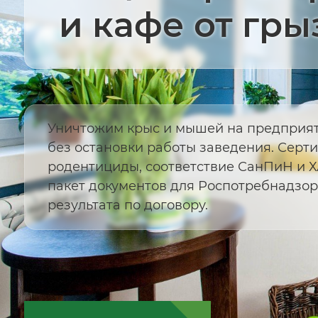
и кафе от гры
Уничтожим крыс и мышей на предприят
без остановки работы заведения. Сер
родентициды, соответствие СанПиН и 
пакет документов для Роспотребнадзор
результата по договору.