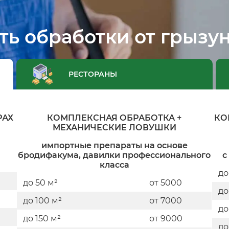
ть обработки от грызун
РЕСТОРАНЫ
РАХ
КОМПЛЕКСНАЯ ОБРАБОТКА +
КО
МЕХАНИЧЕСКИЕ ЛОВУШКИ
импортные препараты на основе
бродифакума, давилки профессионального
с
класса
до
до 50 м²
от 5000
до
до 100 м²
от 7000
до
до 150 м²
от 9000
до