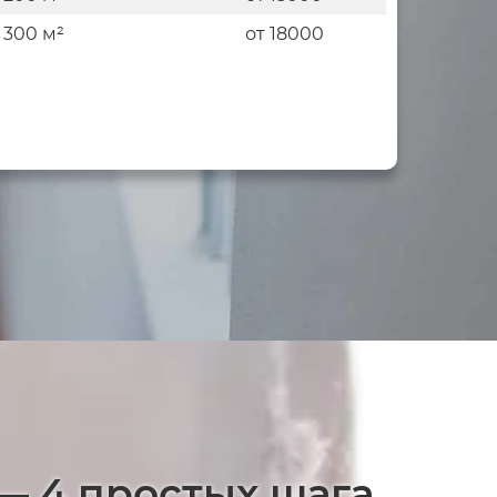
 300 м²
от 18000
— 4 простых шага