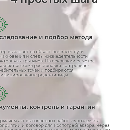
2
следование и подбор метода
ер выезжает на объект, выявляет пути
никновения и следы жизнедеятельности
антропных грызунов. На основании осмотра
авляется схема расстановки контрольно-
ребительных точек и подбираются
тифицированные родентициды.
4
кументы, контроль и гарантия
рмляем акт выполненных работ, журнал учёта
оприятий и договор для Роспотребнадзора. Через
дней проводим контрольный визит с мониторингом