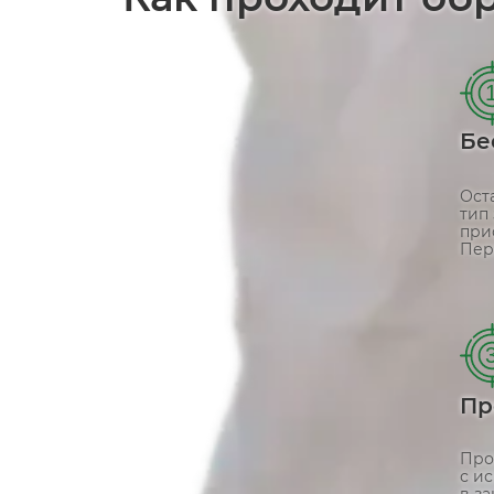
Бе
Ост
тип
при
Пер
Пр
Про
с и
в з