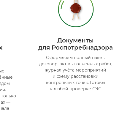
Документы
х
для Роспотребнадзора
Оформляем полный пакет:
договор, акт выполненных работ,
журнал учёта мероприятий
ые
и схему расстановки
ённые
контрольных точек. Готовы
ядом
к любой проверке СЭС
ия.
 только
рах —
нала