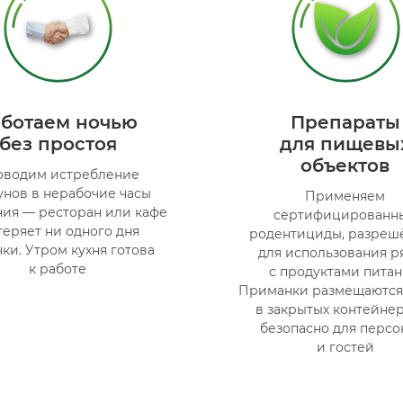
аботаем ночью
Препараты
без простоя
для пищевы
объектов
оводим истребление
унов в нерабочие часы
Применяем
ния — ресторан или кафе
сертифицированн
теряет ни одного дня
родентициды, разреш
ки. Утром кухня готова
для использования р
к работе
с продуктами питан
Приманки размещаются
в закрытых контейне
безопасно для персо
и гостей