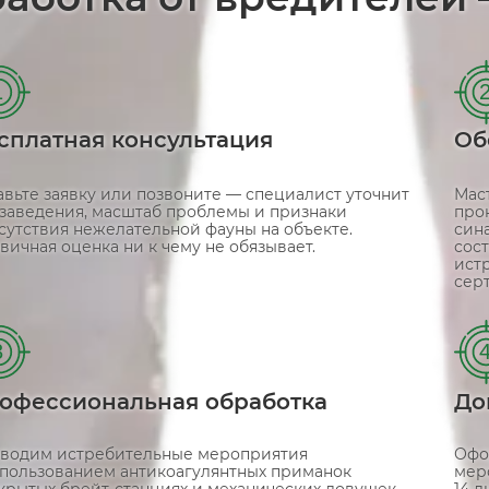
1
сплатная консультация
Об
авьте заявку или позвоните — специалист уточнит
Маст
 заведения, масштаб проблемы и признаки
про
сутствия нежелательной фауны на объекте.
син
вичная оценка ни к чему не обязывает.
сост
ист
сер
3
офессиональная обработка
До
водим истребительные мероприятия
Офо
спользованием антикоагулянтных приманок
мер
акрытых брейт-станциях и механических ловушек —
14 