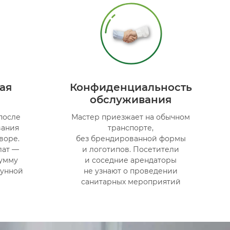
ая
Конфиденциальность
обслуживания
после
Мастер приезжает на обычном
вания
транспорте,
воре.
без брендированной формы
лат —
и логотипов. Посетители
сумму
и соседние арендаторы
зунной
не узнают о проведении
санитарных мероприятий