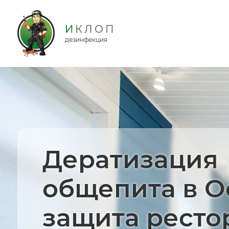
дезинфекция
Дератизация
общепита в О
защита ресто