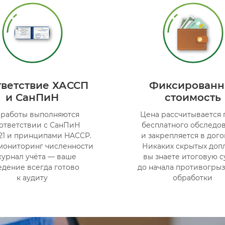
тветствие ХАССП
Фиксированн
и СанПиН
стоимость
 работы выполняются
Цена рассчитывается 
оответствии с СанПиН
бесплатного обследо
-21 и принципами HACCP.
и закрепляется в дого
мониторинг численности
Никаких скрытых доп
журнал учёта — ваше
вы знаете итоговую 
едение всегда готово
до начала противогры
к аудиту
обработки