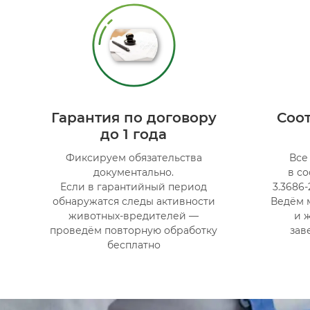
Гарантия по договору
Соо
до 1 года
Фиксируем обязательства
Все
документально.
в с
Если в гарантийный период
3.3686
обнаружатся следы активности
Ведём 
животных-вредителей —
и 
проведём повторную обработку
зав
бесплатно