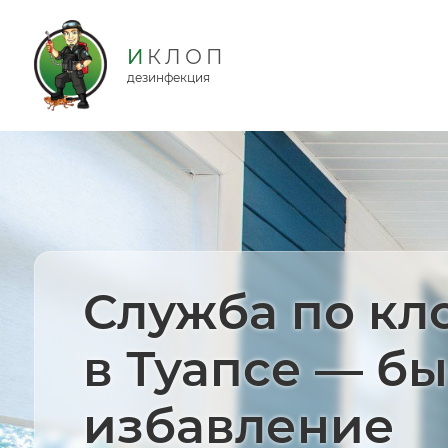
дезинфекция
Служба по кл
в Туапсе — б
избавление