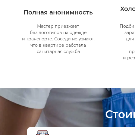
Хол
Полная анонимность
Мастер приезжает
Подби
без логотипов на одежде
зара
и транспорте. Соседи не узнают,
для
что в квартире работала
санитарная служба
пр
и ре
Стои