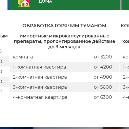
ДОМА
М
ОБРАБОТКА ГОРЯЧИМ ТУМАНОМ
КО
ным
импортные микрокапсулированные
препараты, пролонгированное действие
хо
до 3 месяцев
0
комната
от 3200
ко
0
1-комнатная квартира
от 4200
1-
0
2-комнатная квартира
от 4900
2-
0
3-комнатная квартира
от 5600
3-
0
4-комнатная квартира
от 6300
4-