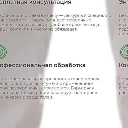
сплатная консультация
Эн
воните или оставьте заявку — дежурный специалист
Дез
чнит симптомы заражения, даст первичные
пар
омендации и согласует удобное время выезда.
и с
вый контакт ни к чему не обязывает.
под
преп
3
офессиональная обработка
Ко
чтожение паразитов проводится генератором
Чере
одного или горячего тумана с применением
и п
рокапсулированных препаратов. Барьерная
бесп
аботка путей миграции блокирует повторное
рабо
никновение вредителей.