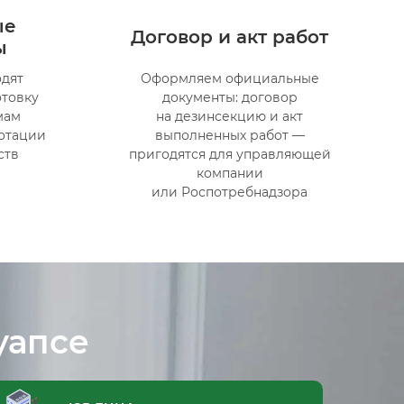
ые
Договор и акт работ
ы
дят
Оформляем официальные
отовку
документы: договор
мам
на дезинсекцию и акт
отации
выполненных работ —
ств
пригодятся для управляющей
компании
или Роспотребнадзора
уапсе