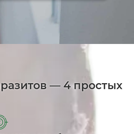
аразитов — 4 простых
2