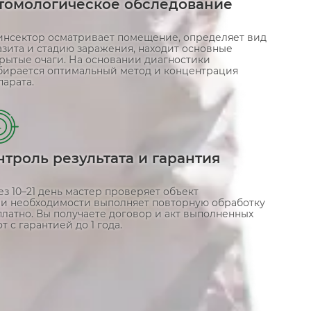
томологическое обследование
инсектор осматривает помещение, определяет вид
азита и стадию заражения, находит основные
крытые очаги. На основании диагностики
бирается оптимальный метод и концентрация
арата.
4
нтроль результата и гарантия
з 10–21 день мастер проверяет объект
ри необходимости выполняет повторную обработку
латно. Вы получаете договор и акт выполненных
т с гарантией до 1 года.