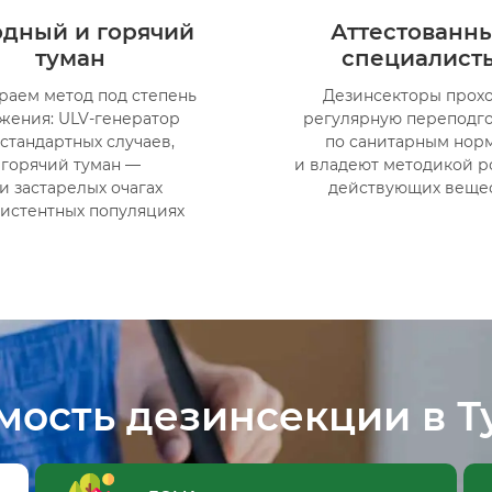
одный и горячий
Аттестованн
туман
специалист
раем метод под степень
Дезинсекторы прохо
жения: ULV-генератор
регулярную переподг
 стандартных случаев,
по санитарным нор
горячий туман —
и владеют методикой р
и застарелых очагах
действующих веще
зистентных популяциях
мость дезинсекции в Т