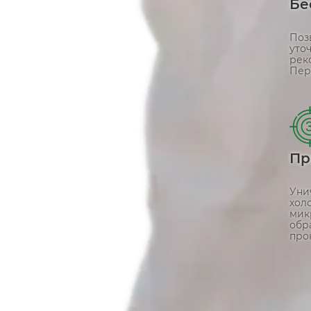
Бе
Поз
уто
рек
Пер
Пр
Уни
хол
мик
обр
про