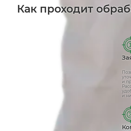
Как проходит обраб
За
Поз
уто
и п
Рас
удо
и ни
Ко