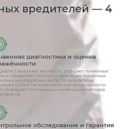
нных вредителей — 4
2
чвенная диагностика и оценка
ражённости
циалист выезжает на участок, отбирает почвенные
бы и определяет плотность заселения подземных
екомых на квадратный метр. По результатам
внения с порогом экономической вредоносности
В) подбирает оптимальную комбинацию методов
епаратов.
4
нтрольное обследование и гарантия