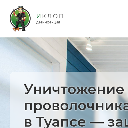
дезинфекция
Уничтожение
проволочник
в Туапсе — з