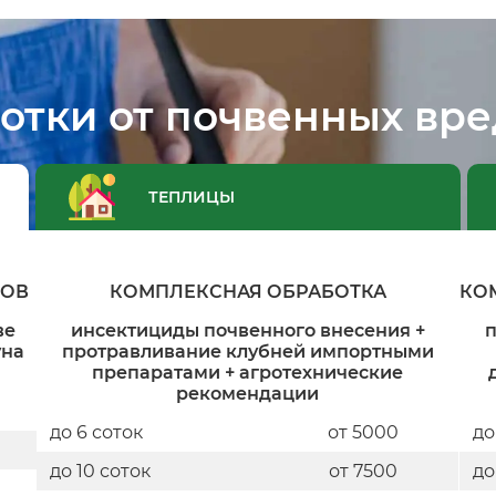
отки от почвенных вре
ТЕПЛИЦЫ
ДОВ
КОМПЛЕКСНАЯ ОБРАБОТКА
КО
ве
инсектициды почвенного внесения +
п
уна
протравливание клубней импортными
препаратами + агротехнические
рекомендации
до 6 соток
от 5000
до
до 10 соток
от 7500
до