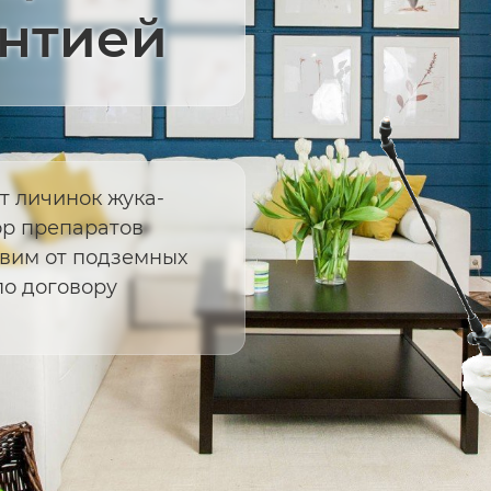
антией
т личинок жука-
ор препаратов
авим от подземных
по договору