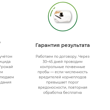
е
Гарантия результата
учётом
Работаем по договору. Через
тицида
30–45 дней проводим
 Урожай
контрольные почвенные
ым
пробы — если численность
блюдаем
вредителей корнеплодов
идания
превышает порог
вредоносности, повторная
обработка бесплатна