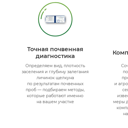
Точная почвенная
Комп
диагностика
Определяем вид, плотность
Со
заселения и глубину залегания
по
личинок щелкуна
пр
по результатам почвенных
и агр
проб — подбираем методы,
се
которые работают именно
изве
на вашем участке
меры д
комп
на