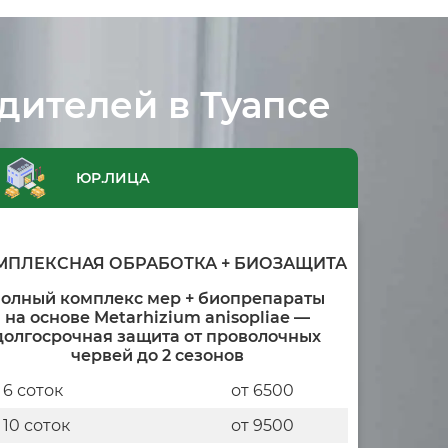
дителей в Туапсе
ЮР.ЛИЦА
МПЛЕКСНАЯ ОБРАБОТКА + БИОЗАЩИТА
олный комплекс мер + биопрепараты
на основе Metarhizium anisopliae —
долгосрочная защита от проволочных
червей до 2 сезонов
 6 соток
от 6500
 10 соток
от 9500