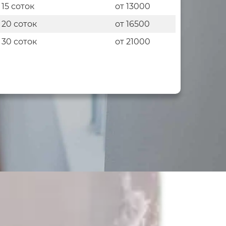
 15 соток
от 13000
 20 соток
от 16500
 30 соток
от 21000