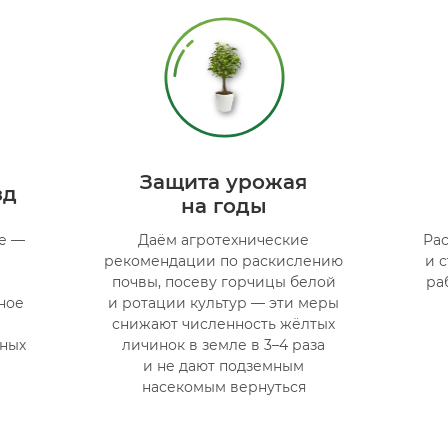
Защита урожая
зд
на годы
е —
Даём агротехнические
Ра
рекомендации по раскислению
и 
почвы, посеву горчицы белой
ра
ное
и ротации культур — эти меры
снижают численность жёлтых
чных
личинок в земле в 3–4 раза
и не дают подземным
насекомым вернуться