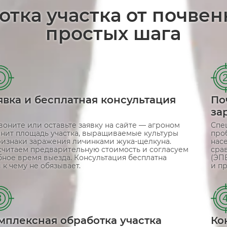
отка участка от почве
простых шага
1
явка и бесплатная консультация
По
за
воните или оставьте заявку на сайте — агроном
Спе
чнит площадь участка, выращиваемые культуры
про
ризнаки заражения личинками жука-щелкуна.
нас
считаем предварительную стоимость и согласуем
сра
бное время выезда. Консультация бесплатна
(ЭП
 к чему не обязывает.
и пр
3
мплексная обработка участка
Ко