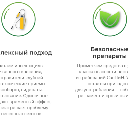
Безопасны
лексный подход
препараты
четаем инсектициды
Применяем средства с 
чвенного внесения,
класса опасности пес
отравители клубней
и требований СанПиН.
отехнические приёмы —
остаётся пригодн
вооборот, сидераты,
для употребления — со
сткование. Одиночные
регламент и сроки ож
ают временный эффект,
лекс решает проблему
 несколько сезонов