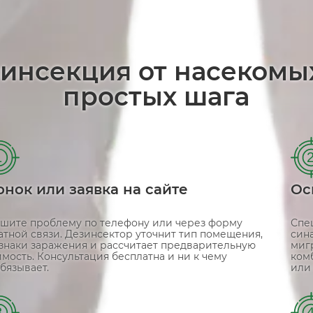
зинсекция от насекомы
простых шага
1
онок или заявка на сайте
Ос
шите проблему по телефону или через форму
Спе
атной связи. Дезинсектор уточнит тип помещения,
сина
знаки заражения и рассчитает предварительную
миг
имость. Консультация бесплатна и ни к чему
ком
бязывает.
или
3