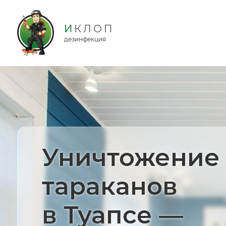
дезинфекция
Уничтожение
тараканов
в Туапсе —