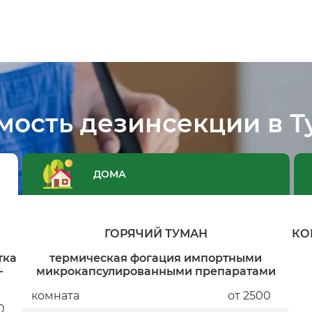
мость дезинсекции в Т
ДОМА
ГОРЯЧИЙ ТУМАН
КО
тка
термическая фогация импортными
-
микрокапсулированными препаратами
комната
от 2500
0