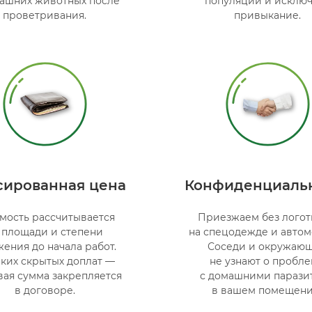
ашних животных после
популяции и исключ
проветривания.
привыкание.
ированная цена
Конфиденциаль
мость рассчитывается
Приезжаем без лого
 площади и степени
на спецодежде и автом
жения до начала работ.
Соседи и окружаю
ких скрытых доплат —
не узнают о пробл
вая сумма закрепляется
с домашними парази
в договоре.
в вашем помещени