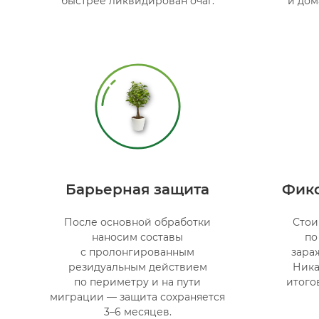
быстрее ликвидирован очаг.
и дом
Барьерная защита
Фикс
После основной обработки
Стои
наносим составы
по
с пролонгированным
зара
резидуальным действием
Ника
по периметру и на пути
итого
миграции — защита сохраняется
3–6 месяцев.