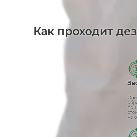
Как проходит де
Зв
Опи
обр
при
сто
не о