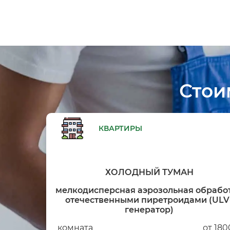
Стои
КВАРТИРЫ
ХОЛОДНЫЙ ТУМАН
мелкодисперсная аэрозольная обрабо
отечественными пиретроидами (ULV
генератор)
комната
от 180