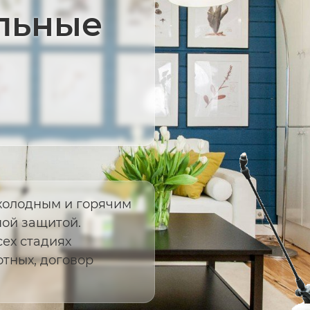
льные
холодным и горячим
ной защитой.
ех стадиях
отных, договор