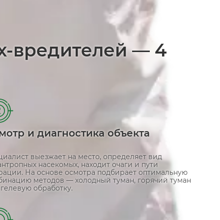
х-вредителей — 4
2
мотр и диагностика объекта
циалист выезжает на место, определяет вид
нтропных насекомых, находит очаги и пути
рации. На основе осмотра подбирает оптимальную
бинацию методов — холодный туман, горячий туман
 гелевую обработку.
4