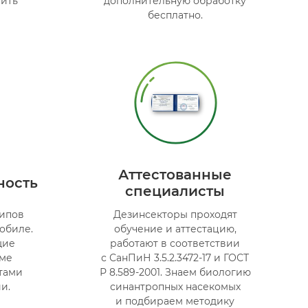
ить
дополнительную обработку
бесплатно.
Аттестованные
ность
специалисты
типов
Дезинсекторы проходят
обиле.
обучение и аттестацию,
щие
работают в соответствии
еме
с СанПиН 3.5.2.3472-17 и ГОСТ
тами
Р 8.589-2001. Знаем биологию
и.
синантропных насекомых
и подбираем методику