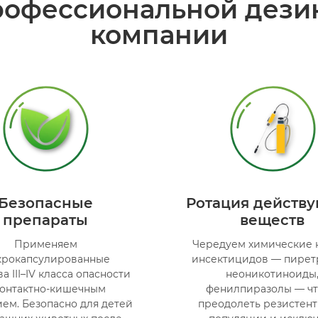
офессиональной дези
компании
Безопасные
Ротация действ
препараты
веществ
Применяем
Чередуем химические 
крокапсулированные
инсектицидов — пирет
а III–IV класса опасности
неоникотиноиды
контактно-кишечным
фенилпиразолы — ч
ем. Безопасно для детей
преодолеть резистент