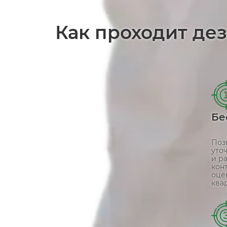
Как проходит де
Бе
Поз
уто
и р
кон
оце
ква