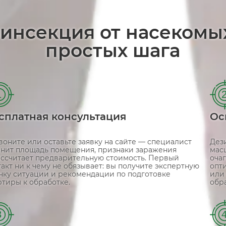
зинсекция от насекомы
простых шага
1
сплатная консультация
Ос
воните или оставьте заявку на сайте — специалист
Дез
чнит площадь помещения, признаки заражения
мас
ассчитает предварительную стоимость. Первый
оча
такт ни к чему не обязывает: вы получите экспертную
опт
нку ситуации и рекомендации по подготовке
или
ртиры к обработке.
обр
3