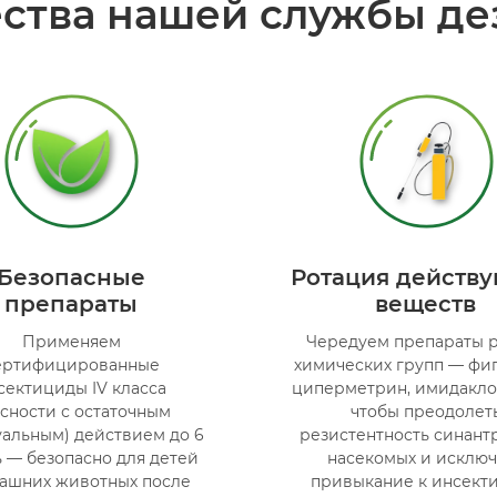
ства нашей службы де
Безопасные
Ротация действ
препараты
веществ
Применяем
Чередуем препараты 
ертифицированные
химических групп — фи
сектициды IV класса
циперметрин, имидакл
сности с остаточным
чтобы преодолет
уальным) действием до 6
резистентность синант
 — безопасно для детей
насекомых и исключ
ашних животных после
привыкание к инсект