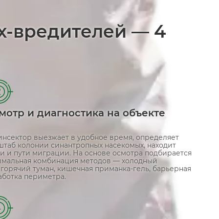
х-вредителей — 4
2
мотр и диагностика на объекте
инсектор выезжает в удобное время, определяет
штаб колонии синантропных насекомых, находит
ги и пути миграции. На основе осмотра подбирается
имальная комбинация методов — холодный
 горячий туман, кишечная приманка-гель, барьерная
аботка периметра.
4