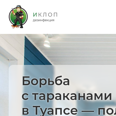
дезинфекция
Борьба
с тараканами
в Туапсе — п