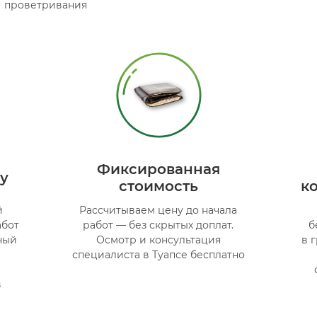
проветривания
Фиксированная
у
стоимость
к
й
Рассчитываем цену до начала
абот
работ — без скрытых доплат.
б
ный
Осмотр и консультация
в 
специалиста в Туапсе бесплатно
в