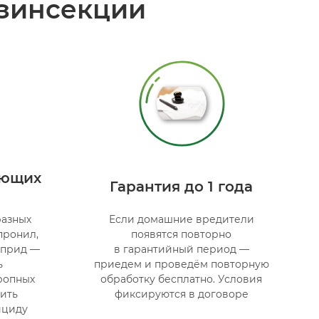
зинсекции
ующих
Гарантия до 1 года
разных
Если домашние вредители
пронил,
появятся повторно
оприд —
в гарантийный период —
ь
приедем и проведём повторную
ропных
обработку бесплатно. Условия
ить
фиксируются в договоре
ициду