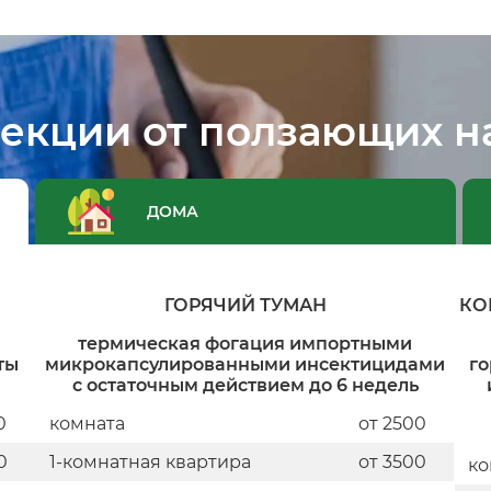
екции от ползающих н
ДОМА
ГОРЯЧИЙ ТУМАН
КО
термическая фогация импортными
ты
микрокапсулированными инсектицидами
го
с остаточным действием до 6 недель
0
комната
от 2500
0
1-комнатная квартира
от 3500
ко