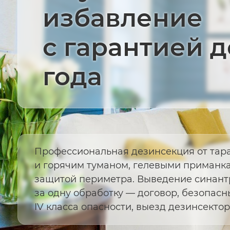
избавление
с гарантией д
года
Профессиональная дезинсекция от тар
и горячим туманом, гелевыми приманк
защитой периметра. Выведение синант
за одну обработку — договор, безопас
IV класса опасности, выезд дезинсектор