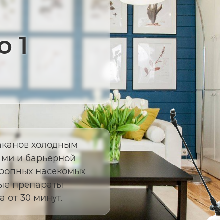
о 1
аканов холодным
ами и барьерной
ропных насекомых
ные препараты
а от 30 минут.