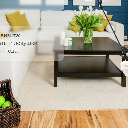
 визита:
ты и ловушки.
1 года.