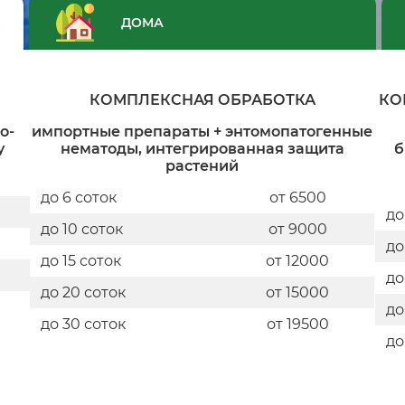
ДОМА
КОМПЛЕКСНАЯ ОБРАБОТКА
КО
о-
импортные препараты + энтомопатогенные
у
нематоды, интегрированная защита
б
растений
до 6 соток
от 6500
до
до 10 соток
от 9000
до
до 15 соток
от 12000
до
до 20 соток
от 15000
до
до 30 соток
от 19500
до