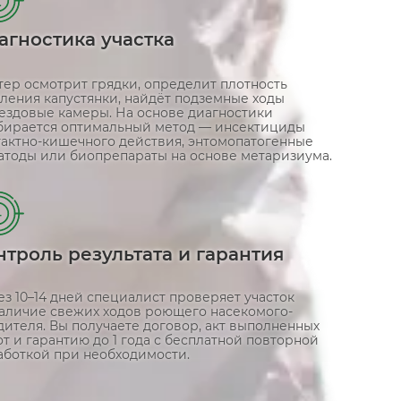
агностика участка
тер осмотрит грядки, определит плотность
еления капустянки, найдёт подземные ходы
нездовые камеры. На основе диагностики
бирается оптимальный метод — инсектициды
тактно-кишечного действия, энтомопатогенные
атоды или биопрепараты на основе метаризиума.
4
нтроль результата и гарантия
з 10–14 дней специалист проверяет участок
наличие свежих ходов роющего насекомого-
ителя. Вы получаете договор, акт выполненных
т и гарантию до 1 года с бесплатной повторной
аботкой при необходимости.