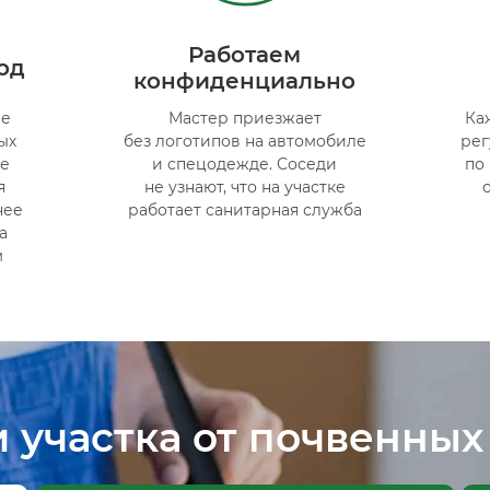
Работаем
од
конфиденциально
ые
Мастер приезжает
Ка
ых
без логотипов на автомобиле
ре
ие
и спецодежде. Соседи
по
я
не узнают, что на участке
нее
работает санитарная служба
а
м
 участка от почвенных