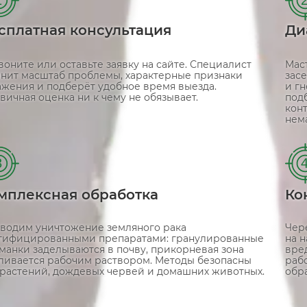
сплатная консультация
Ди
воните или оставьте заявку на сайте. Специалист
Мас
чнит масштаб проблемы, характерные признаки
зас
ажения и подберёт удобное время выезда.
и г
вичная оценка ни к чему не обязывает.
под
кон
нем
3
мплексная обработка
Ко
водим уничтожение земляного рака
Чере
тифицированными препаратами: гранулированные
на 
манки заделываются в почву, прикорневая зона
вред
ливается рабочим раствором. Методы безопасны
рабо
 растений, дождевых червей и домашних животных.
обр