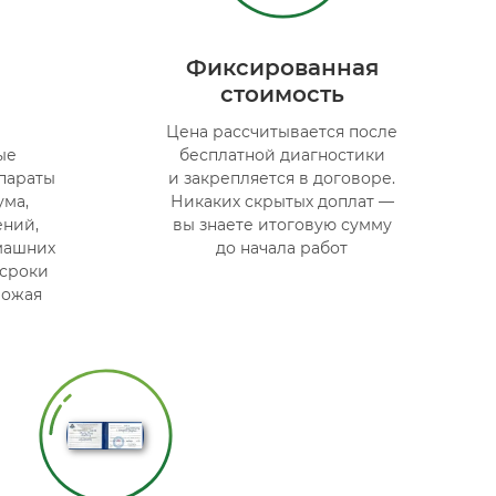
Фиксированная
стоимость
Цена рассчитывается после
ые
бесплатной диагностики
параты
и закрепляется в договоре.
ума,
Никаких скрытых доплат —
ений,
вы знаете итоговую сумму
машних
до начала работ
 сроки
рожая