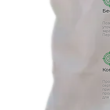
Бе
Поз
уто
зар
Пер
Ко
Про
сер
при
про
для