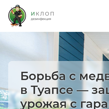
дезинфекция
Борьба с мед
в Туапсе — з
урожая с гар