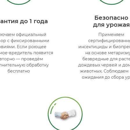
Безопасно
антия до 1 года
для урожая
лючаем официальный
Применяем
вор с фиксированными
сертифицированн
овиями. Если роющее
инсектициды и биопре
мое-вредитель появится
на основе метаризи
вторно — проведём
безвредные для раст
лнительную обработку
дождевых червей и до
бесплатно
животных. Соблюдаем
ожидания до сбора у