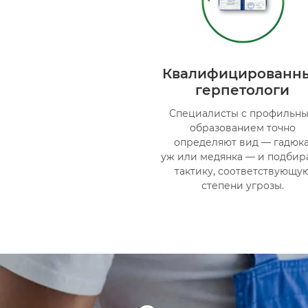
Квалифицированн
герпетологи
Специалисты с профильн
образованием точно
определяют вид — гадюка
уж или медянка — и подбир
тактику, соответствующу
степени угрозы.