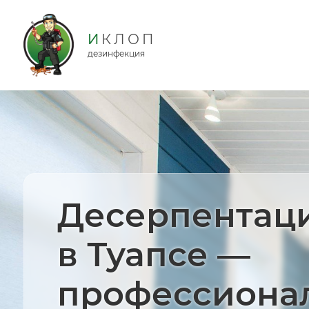
дезинфекция
Десерпентац
в Туапсе —
профессиона