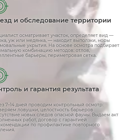
2
езд и обследование территории
циалист осматривает участок, определяет вид —
ка, уж или медянка, — находит выползки, норы
имовальные укрытия. На основе осмотра подбирает
имальную комбинацию методов: отлов,
еллентные барьеры, периметровая сетка.
4
нтроль и гарантия результата
ез 7–14 дней проводим контрольный осмотр:
веряем ловушки, целостность барьеров
сутствие новых следов опасной фауны. Выдаём акт
олненных работ, договор с гарантией
екомендации по профилактике повторного
ления.