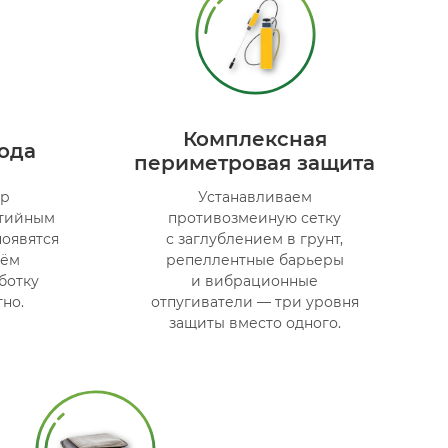
Комплексная
года
периметровая защита
ор
Устанавливаем
нтийным
противозмеиную сетку
появятся
с заглублением в грунт,
дём
репеллентные барьеры
ботку
и вибрационные
но.
отпугиватели — три уровня
защиты вместо одного.