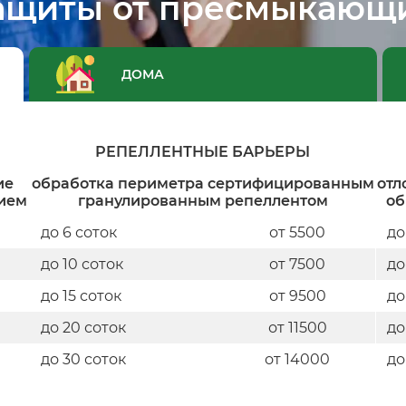
ащиты от пресмыкающи
ДОМА
РЕПЕЛЛЕНТНЫЕ БАРЬЕРЫ
ие
обработка периметра сертифицированным
отл
ием
гранулированным репеллентом
об
до 6 соток
от 5500
до
до 10 соток
от 7500
до
до 15 соток
от 9500
до
до 20 соток
от 11500
до
до 30 соток
от 14000
до