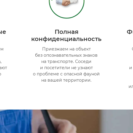
ые
Полная
Ф
конфиденциальность
ым
Приезжаем на объект
без опознавательных знаков
,
на транспорте. Соседи
ают
и посетители не узнают
и
ю
о проблеме с опасной фауной
на вашей территории.
и