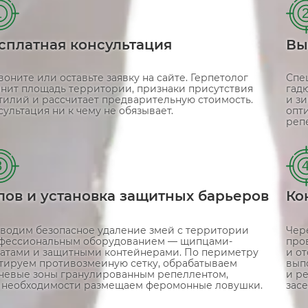
1
сплатная консультация
Вы
воните или оставьте заявку на сайте. Герпетолог
Спе
чнит площадь территории, признаки присутствия
гадю
тилий и рассчитает предварительную стоимость.
и з
сультация ни к чему не обязывает.
опт
реп
3
лов и установка защитных барьеров
Ко
водим безопасное удаление змей с территории
Чер
фессиональным оборудованием — щипцами-
про
ватами и защитными контейнерами. По периметру
и от
тируем противозмеиную сетку, обрабатываем
вып
чевые зоны гранулированным репеллентом,
и р
 необходимости размещаем феромонные ловушки.
засе