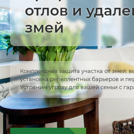
отлов и удал
змей
Комплексная защита участка от змей: в
установка репеллентных барьеров и пе
Устраним угрозу для вашей семьи с гар