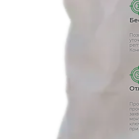
Бе
Поз
уто
реп
Кон
От
Про
про
зах
мон
клю
при