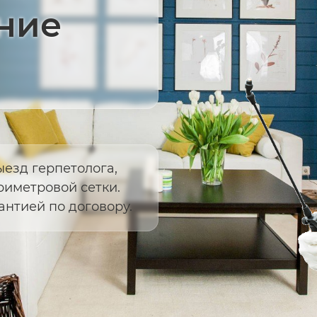
ение
ыезд герпетолога,
риметровой сетки.
антией по договору.