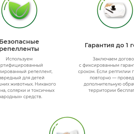
Безопасные
Гарантия до 1 
репелленты
Используем
Заключаем догов
ертифицированный
с фиксированным гара
лированный репеллент,
сроком. Если рептилии 
звредный для детей
повторно — прове
шних животных. Никакого
дополнительную обра
на, солярки и токсичных
территории бесплат
народных» средств.