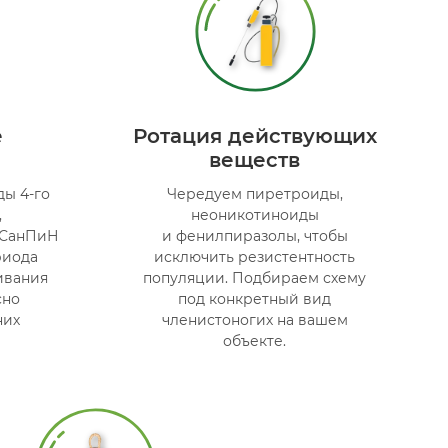
е
Ротация действующих
веществ
ы 4-го
Чередуем пиретроиды,
,
неоникотиноиды
 СанПиН
и фенилпиразолы, чтобы
ериода
исключить резистентность
ивания
популяции. Подбираем схему
сно
под конкретный вид
них
членистоногих на вашем
объекте.