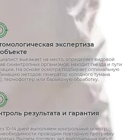
2
томологическая экспертиза
 объекте
циалист выезжает на место, определяет видовой
ав синантропных организмов, находит гнёзда и пути
рации. На основе осмотра подбирает оптимальную
бинацию методов: генератор холодного тумана
), термофоггер или барьерную обработку.
4
нтроль результата и гарантия
ез 10–14 дней выполняем контрольный осмотр,
 необходимости проводим повторную протравку
платно. Выдаём договор, акт выполненных работ