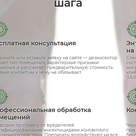
шага
1
сплатная консультация
Эн
на
воните или оставьте заявку на сайте — дезинсектор
Спе
чнит тип помещения, характерные признаки
сост
ажения и рассчитает предварительную стоимость.
миг
вый контакт ни к чему не обязывает.
ком
(ULV
3
офессиональная обработка
Ко
мещений
водим протравку от вредителей
Чер
тифицированными инсектицидами контактного
при
ишечного действия. Препараты воздействуют на все
бес