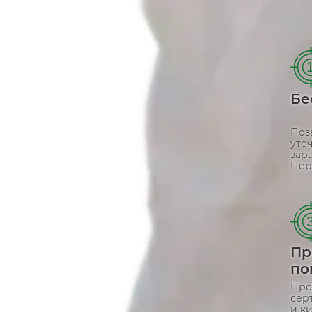
Бе
Поз
уто
зар
Пер
Пр
по
Про
сер
и к