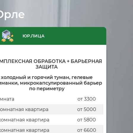
Орле
ЮР.ЛИЦА
МПЛЕКСНАЯ ОБРАБОТКА + БАРЬЕРНАЯ
ЗАЩИТА
холодный и горячий туман, гелевые
иманки, микрокапсулированный барьер
по периметру
мната
от 3300
комнатная квартира
от 5000
комнатная квартира
от 5800
комнатная квартира
от 6600