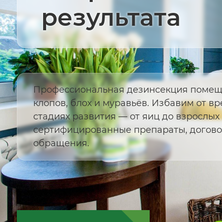
результата
Профессиональная дезинсекция помеще
клопов, блох и муравьёв. Избавим от вр
стадиях развития — от яиц до взрослых
сертифицированные препараты, договор
обращения.