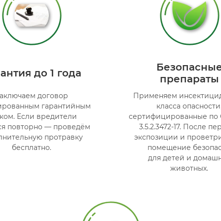
Безопасны
антия до 1 года
препараты
аключаем договор
Применяем инсектицид
ированным гарантийным
класса опасности
ком. Если вредители
сертифицированные по
ся повторно — проведём
3.5.2.3472-17. После п
лнительную протравку
экспозиции и проветр
бесплатно.
помещение безопа
для детей и домаш
животных.