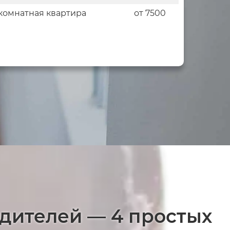
комнатная квартира
от 7500
едителей — 4 простых