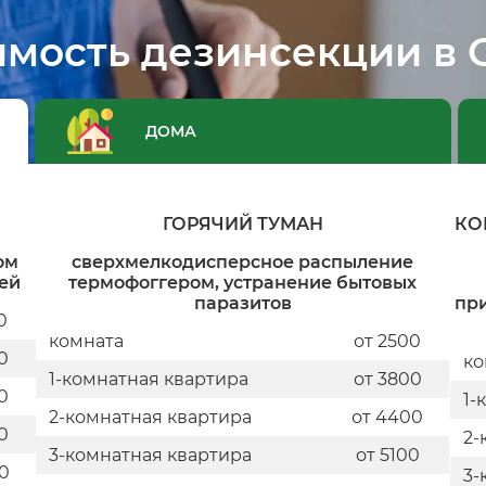
имость дезинсекции в 
ДОМА
ГОРЯЧИЙ ТУМАН
КО
ом
сверхмелкодисперсное распыление
лей
термофоггером, устранение бытовых
паразитов
пр
0
комната
от 2500
0
ко
1-комнатная квартира
от 3800
0
1-
2-комнатная квартира
от 4400
0
2-
3-комнатная квартира
от 5100
0
3-