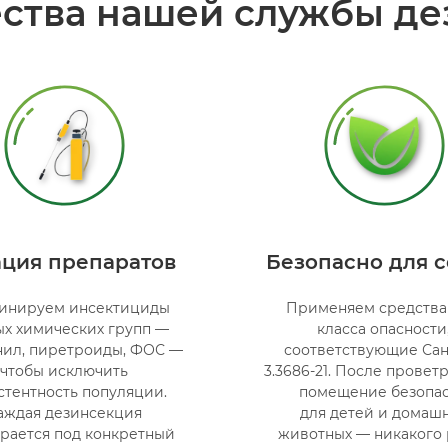
ства нашей службы де
ация препаратов
Безопасно для 
инируем инсектициды
Применяем средства 
ых химических групп —
класса опасности
ил, пиретроиды, ФОС —
соответствующие Са
чтобы исключить
3.3686-21. После провет
стентность популяции.
помещение безопа
аждая дезинсекция
для детей и домаш
рается под конкретный
животных — никакого 