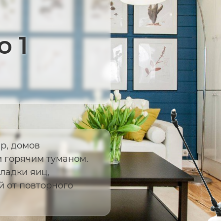
о 1
р, домов
 горячим туманом.
ладки яиц,
 от повторного