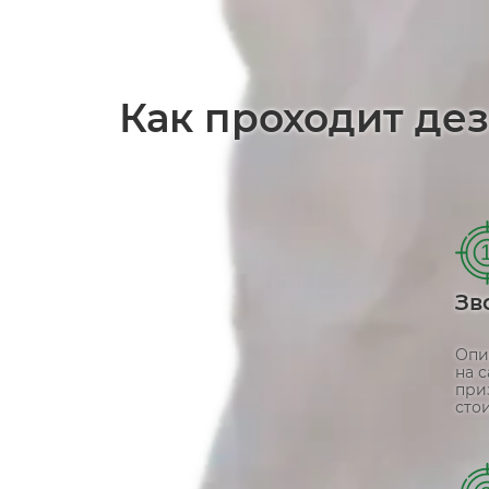
Как проходит де
Зв
Опи
на 
при
стои