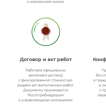
к нормальной жизни.
Договор и акт работ
Конф
Работаем официально:
Пр
заключаем договор
без о
с фиксированной стоимостью,
в граж
выдаём акт выполненных работ.
и о
Документы принимаются
о п
Роспотребнадзором
пара
и управляющими компаниями.