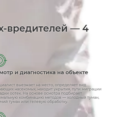
х-вредителей — 4
2
мотр и диагностика на объекте
циалист выезжает на место, определяет вид
зающих насекомых, находит укрытия, пути миграции
адки оотек. На основе осмотра подбирает
имальную комбинацию методов — холодный туман,
ячий туман или гелевую обработку.