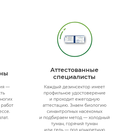
Аттестованные
ены
специалисты
ия —
Каждый дезинсектор имеет
сть
профильное удостоверение
ногих
и проходит ежегодную
 работ
аттестацию. Знаем биологию
ессе.
синантропных насекомых
лат.
и подбираем метод — холодный
туман, горячий туман
или гель — под конкретную