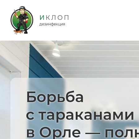
дезинфекция
Борьба
с тараканами
в Орле — пол