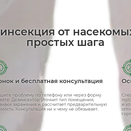
зинсекция от насекомы
простых шага
1
онок и бесплатная консультация
Ос
шите проблему по телефону или через форму
Спе
сайте. Дезинсектор уточнит тип помещения,
пол
знаки заражения и рассчитает предварительную
и кл
мость. Консультация ни к чему не обязывает.
опт
гор