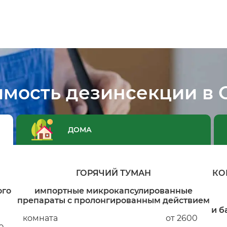
имость дезинсекции в 
ДОМА
ГОРЯЧИЙ ТУМАН
КО
ого
импортные микрокапсулированные
препараты с пролонгированным действием
и б
комната
от 2600