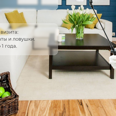
 визита:
ты и ловушки.
1 года.