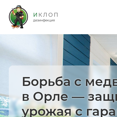
дезинфекция
Борьба с мед
в Орле — защ
урожая с гар