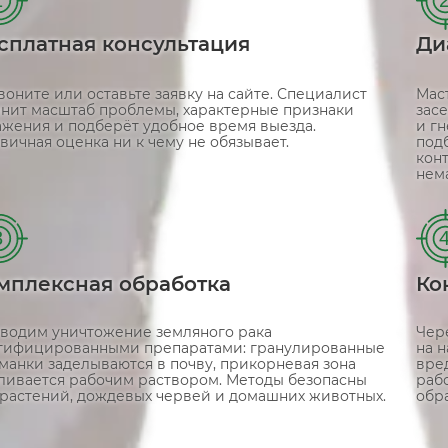
сплатная консультация
Ди
воните или оставьте заявку на сайте. Специалист
Мас
чнит масштаб проблемы, характерные признаки
зас
ажения и подберёт удобное время выезда.
и г
вичная оценка ни к чему не обязывает.
под
кон
нем
3
мплексная обработка
Ко
водим уничтожение земляного рака
Чере
тифицированными препаратами: гранулированные
на 
манки заделываются в почву, прикорневая зона
вред
ливается рабочим раствором. Методы безопасны
рабо
 растений, дождевых червей и домашних животных.
обр