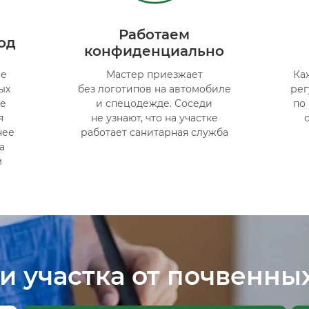
Работаем
од
конфиденциально
ые
Мастер приезжает
Ка
ых
без логотипов на автомобиле
ре
ие
и спецодежде. Соседи
по
я
не узнают, что на участке
нее
работает санитарная служба
а
м
и участка от почвенны