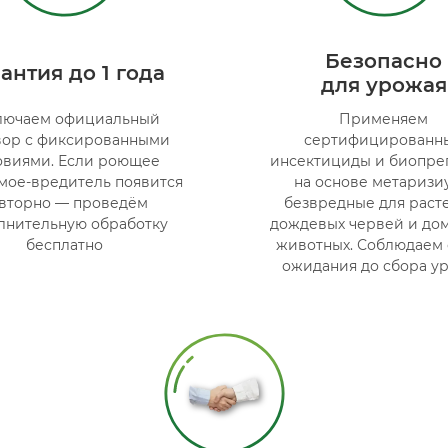
Безопасно
антия до 1 года
для урожая
лючаем официальный
Применяем
вор с фиксированными
сертифицированн
овиями. Если роющее
инсектициды и биопре
мое-вредитель появится
на основе метаризи
вторно — проведём
безвредные для раст
лнительную обработку
дождевых червей и до
бесплатно
животных. Соблюдаем
ожидания до сбора у