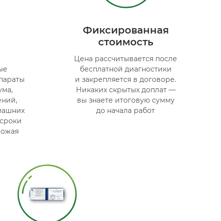
Фиксированная
стоимость
Цена рассчитывается после
ые
бесплатной диагностики
параты
и закрепляется в договоре.
ума,
Никаких скрытых доплат —
ений,
вы знаете итоговую сумму
машних
до начала работ
 сроки
рожая