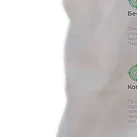
Бе
Поз
уто
зар
Пер
Ко
Про
сер
при
про
для