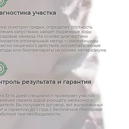
агностика участка
тер осмотрит грядки, определит плотность
еления капустянки, найдёт подземные ходы
нездовые камеры. На основе диагностики
бирается оптимальный метод — инсектициды
тактно-кишечного действия, энтомопатогенные
атоды или биопрепараты на основе метаризиума.
4
нтроль результата и гарантия
з 10–14 дней специалист проверяет участок
наличие свежих ходов роющего насекомого-
ителя. Вы получаете договор, акт выполненных
т и гарантию до 1 года с бесплатной повторной
аботкой при необходимости.