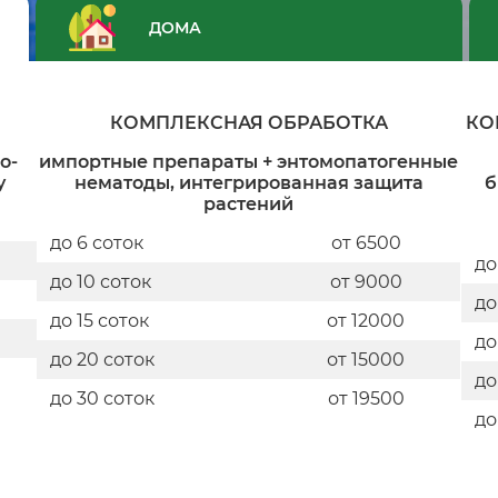
ДОМА
КОМПЛЕКСНАЯ ОБРАБОТКА
КО
о-
импортные препараты + энтомопатогенные
у
нематоды, интегрированная защита
б
растений
до 6 соток
от 6500
до
до 10 соток
от 9000
до
до 15 соток
от 12000
до
до 20 соток
от 15000
до
до 30 соток
от 19500
до