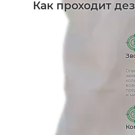
Как проходит де
Зв
Опи
зам
кол
воз
пре
и ни
Ко