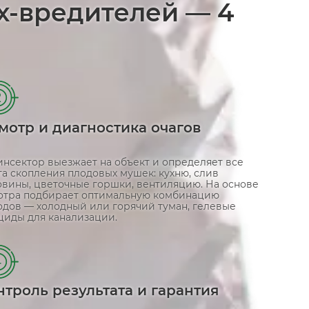
х-вредителей — 4
2
мотр и диагностика очагов
инсектор выезжает на объект и определяет все
а скопления плодовых мушек: кухню, слив
овины, цветочные горшки, вентиляцию. На основе
отра подбирает оптимальную комбинацию
одов — холодный или горячий туман, гелевые
циды для канализации.
4
нтроль результата и гарантия