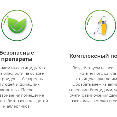
Безопасные
Комплексный п
препараты
няем инсектициды 4-го
Воздействуем на все 
са опасности на основе
жизненного цикла
троидов — безвредны
от яйцекладки до им
я людей и домашних
Обрабатываем канали
животных. После
гелевыми биоцидами, у
етривания помещение
очаги размножения дв
тью безопасно для детей
насекомых в стоках и с
и аллергиков.