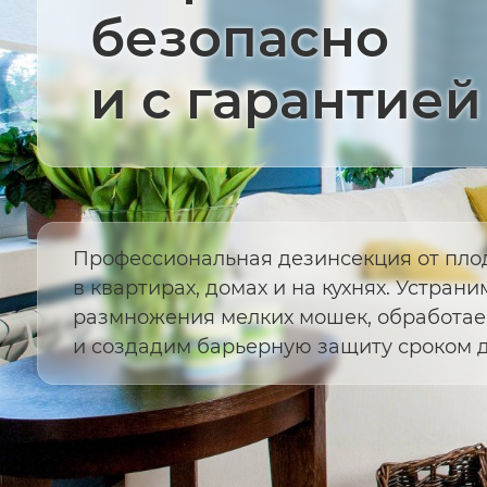
безопасно
и с гарантией
Профессиональная дезинсекция от пло
в квартирах, домах и на кухнях. Устрани
размножения мелких мошек, обработа
и создадим барьерную защиту сроком до