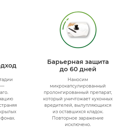
Барьерная защита
одход
до 60 дней
стадии
Наносим
 —
микрокапсулированный
аго.
пролонгированный препарат,
зацию
который уничтожает кухонных
страняя
вредителей, вылупляющихся
укрылых
из оставшихся кладок.
ифонах.
Повторное заражение
исключено.