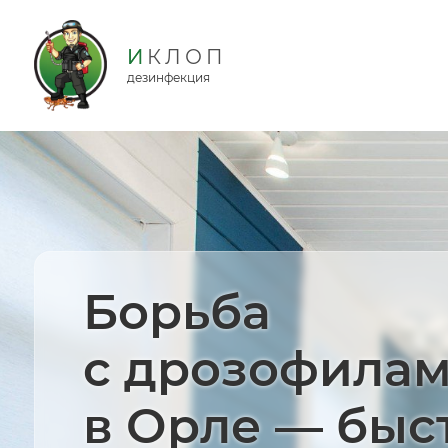
дезинфекция
Борьба
с дрозофила
в Орле — быс