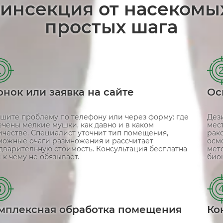
зинсекция от насекомы
простых шага
1
онок или заявка на сайте
Ос
шите проблему по телефону или через форму: где
Дез
ечены мелкие мушки, как давно и в каком
мест
ичестве. Специалист уточнит тип помещения,
рак
можные очаги размножения и рассчитает
осм
дварительную стоимость. Консультация бесплатна
мет
 к чему не обязывает.
био
3
мплексная обработка помещения
Ко