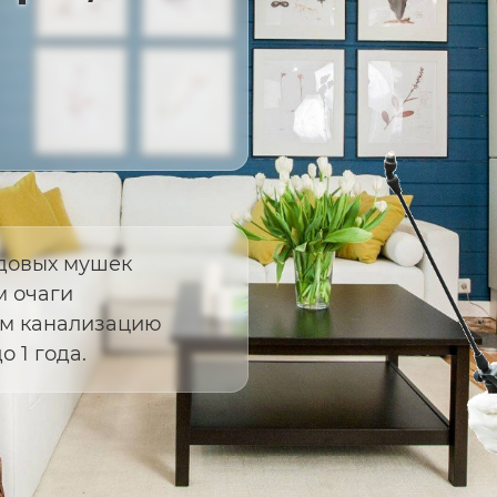
довых мушек
м очаги
ем канализацию
 1 года.