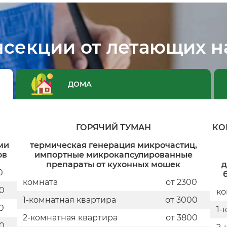
нсекции от летающих н
ДОМА
ГОРЯЧИЙ ТУМАН
КО
ми
термическая генерация микрочастиц,
ов
импортные микрокапсулированные
препараты от кухонных мошек
д
0
комната
от 2300
0
ко
1-комнатная квартира
от 3000
0
1-
2-комнатная квартира
от 3800
0