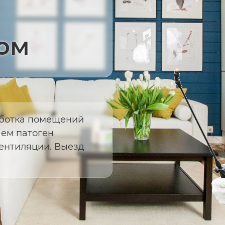
ом
ботка помещений
аем патоген
вентиляции. Выезд