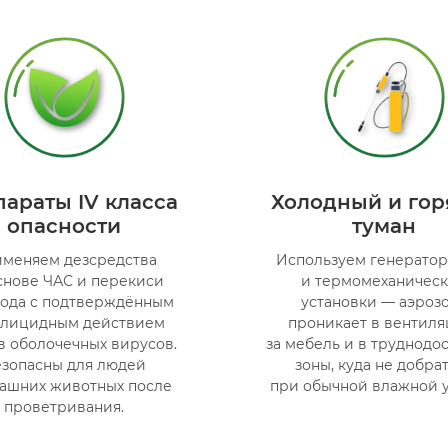
араты IV класса
Холодный и гор
опасности
туман
меняем дезсредства
Используем генерато
снове ЧАС и перекиси
и термомеханичес
ода с подтверждённым
установки — аэроз
улицидным действием
проникает в вентиля
в оболочечных вирусов.
за мебель и в труднодо
езопасны для людей
зоны, куда не добра
ашних животных после
при обычной влажной у
проветривания.