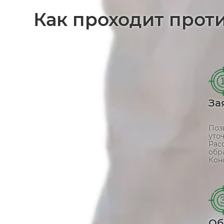
Как проходит про
За
Поз
уто
Рас
обр
Кон
Об