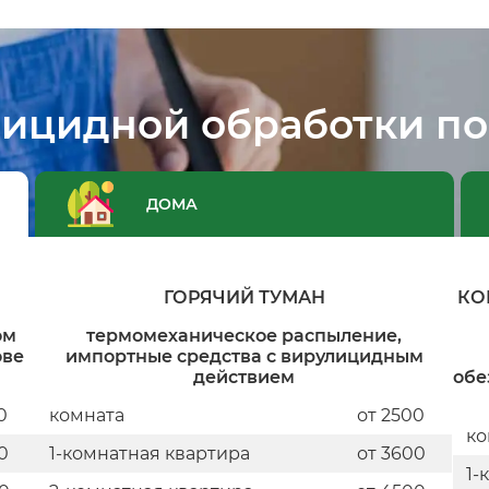
лицидной обработки п
ДОМА
ГОРЯЧИЙ ТУМАН
КО
ом
термомеханическое распыление,
ове
импортные средства с вирулицидным
действием
обе
0
комната
от 2500
ко
0
1-комнатная квартира
от 3600
1-