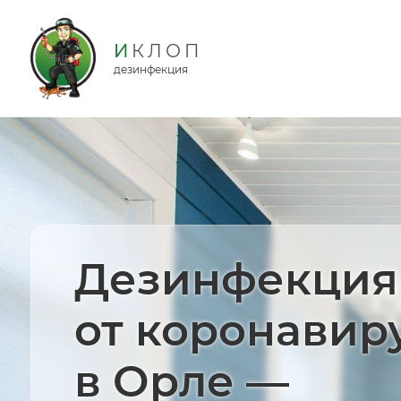
дезинфекция
Дезинфекция
от коронавир
в Орле —