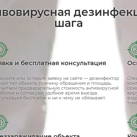
тивовирусная дезинфек
шага
1
явка и бесплатная консультация
Ос
воните или оставьте заявку на сайте — дезинфектор
Спе
чнит тип объекта, причину обращения и площадь.
кон
считаем предварительную стоимость антивирусной
осм
аботки и согласуем удобное время выезда.
вир
сультация бесплатна и ни к чему не обязывает.
вод
тума
3
еззараживание объекта
Ко