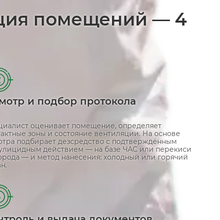
ция помещений — 4
2
мотр и подбор протокола
циалист оценивает помещение, определяет
тактные зоны и состояние вентиляции. На основе
отра подбирает дезсредство с подтверждённым
улицидным действием — на базе ЧАС или перекиси
орода — и метод нанесения: холодный или горячий
н.
4
нтроль и выдача документов