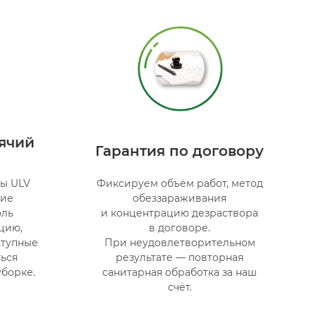
ячий
Гарантия по договору
ры ULV
Фиксируем объём работ, метод
кие
обеззараживания
оль
и концентрацию дезраствора
цию,
в договоре.
ступные
При неудовлетворительном
ться
результате — повторная
борке.
санитарная обработка за наш
счёт.