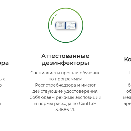
Аттестованные
К
ора
дезинфекторы
т
Специалисты прошли обучение
ых
по программам
ю
Роспотребнадзора и имеют
б
действующие удостоверения.
о
Соблюдаем режимы экспозиции
меж
ы
и нормы расхода по СанПиН
аре
3.3686-21.