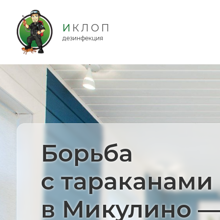
дезинфекция
Борьба
с тараканами
в Микулино 