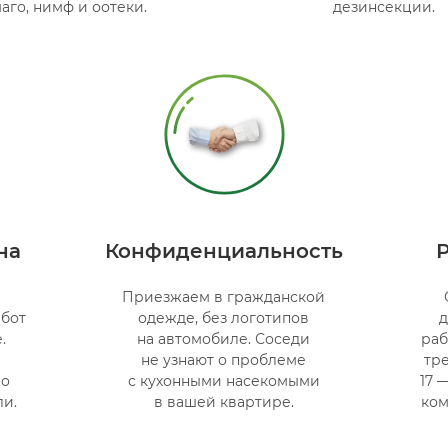
аго, нимф и оотеки.
дезинсекции.
на
Конфиденциальность
Приезжаем в гражданской
абот
одежде, без логотипов
д
.
на автомобиле. Соседи
раб
не узнают о проблеме
тре
но
с кухонными насекомыми
17 
ли.
в вашей квартире.
ком