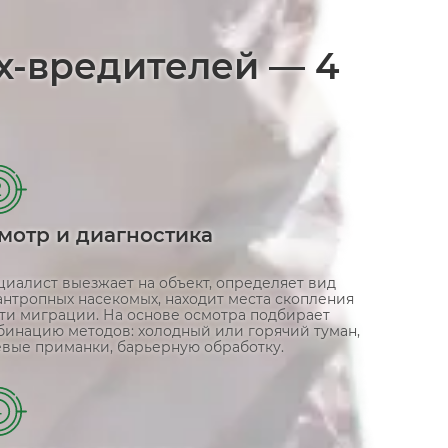
х-вредителей — 4
2
мотр и диагностика
циалист выезжает на объект, определяет вид
антропных насекомых, находит места скопления
ути миграции. На основе осмотра подбирает
бинацию методов: холодный или горячий туман,
евые приманки, барьерную обработку.
4