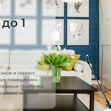
до 1
саков и чёрных
ких помещениях.
 гелевые приманки
тожение колонии