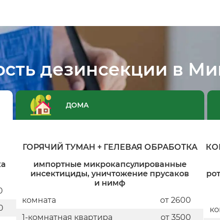
ость дезинсекции в Ми
ДОМА
ГОРЯЧИЙ ТУМАН + ГЕЛЕВАЯ ОБРАБОТКА
КО
ка
импортные микрокапсулированные
инсектициды, уничтожение прусаков
ро
и нимф
0
комната
от 2600
0
ко
1-комнатная квартира
от 3500