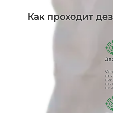
Как проходит де
Зв
Опи
на 
при
нас
не о