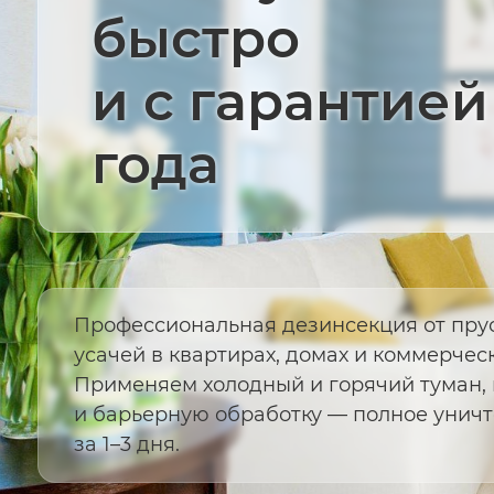
быстро
и с гарантией 
года
Профессиональная дезинсекция от пру
усачей в квартирах, домах и коммерчес
Применяем холодный и горячий туман,
и барьерную обработку — полное унич
за 1–3 дня.