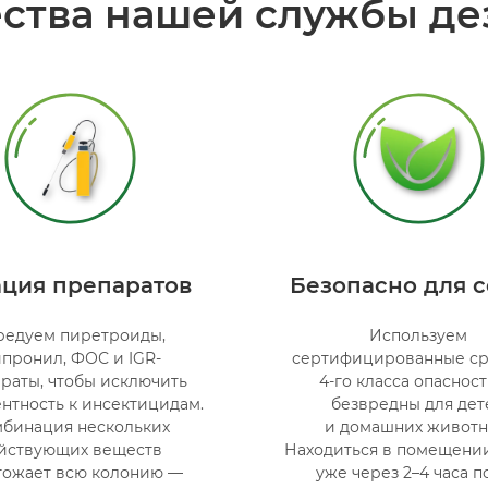
ства нашей службы де
ация препаратов
Безопасно для 
редуем пиретроиды,
Используем
пронил, ФОС и IGR-
сертифицированные ср
раты, чтобы исключить
4-го класса опаснос
нтность к инсектицидам.
безвредны для дет
бинация нескольких
и домашних животн
йствующих веществ
Находиться в помещени
тожает всю колонию —
уже через 2–4 часа п