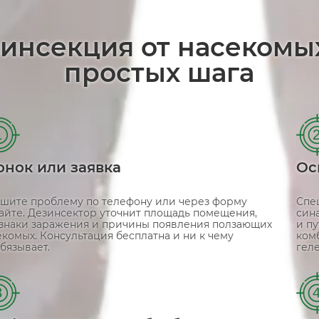
зинсекция от насекомы
простых шага
1
онок или заявка
Ос
шите проблему по телефону или через форму
Спе
сайте. Дезинсектор уточнит площадь помещения,
син
знаки заражения и причины появления ползающих
и п
екомых. Консультация бесплатна и ни к чему
ком
бязывает.
гел
3