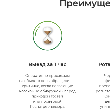
Преимуще
Выезд за 1 час
Рот
Оперативно приезжаем
Че
на объект в день обращения —
фи
критично, когда ползающие
препа
насекомые обнаружены перед
резисте
приходом гостей
Ком
или проверкой
де
Роспотребнадзора.
унич