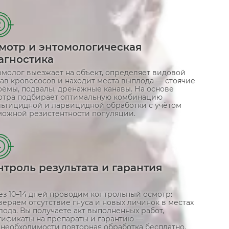
2
мотр и энтомологическая
агностика
омолог выезжает на объект, определяет видовой
ав кровососов и находит места выплода — стоячие
оёмы, подвалы, дренажные канавы. На основе
отра подбирает оптимальную комбинацию
льтицидной и ларвицидной обработки с учётом
можной резистентности популяции.
4
нтроль результата и гарантия
ез 10–14 дней проводим контрольный осмотр:
еряем отсутствие гнуса и новых личинок в местах
ода. Вы получаете акт выполненных работ,
тификаты на препараты и гарантию —
 необходимости повторная обработка бесплатно.