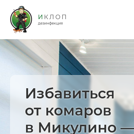
дезинфекция
Избавиться
от комаров
в Микулино 