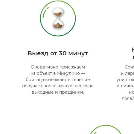
Выезд от 30 минут
Оперативно приезжаем
Соч
на объект в Микулино —
и лар
бригада выезжает в течение
уничто
получаса после заявки, включая
и личин
выходные и праздники.
и
появл