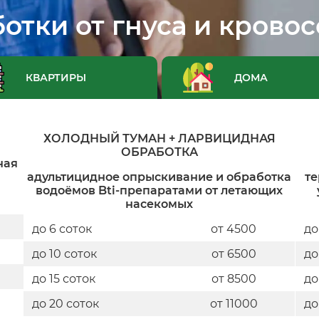
отки от гнуса и крово
КВАРТИРЫ
ДОМА
ХОЛОДНЫЙ ТУМАН + ЛАРВИЦИДНАЯ
ОБРАБОТКА
ная
адультицидное опрыскивание и обработка
те
водоёмов Bti-препаратами от летающих
насекомых
до 6 соток
от 4500
до
до 10 соток
от 6500
до
до 15 соток
от 8500
до
до 20 соток
от 11000
до