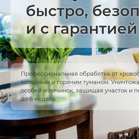
быстро, безо
и с гарантией
Профессиональная обработка от крово
холодным и горячим туманом. Уничтож
особей и личинок, защищая участок и 
до 6 недель.