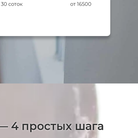
 30 соток
от 16500
— 4 простых шага