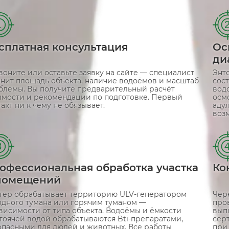
1
сплатная консультация
Ос
ди
воните или оставьте заявку на сайте — специалист
Энт
чнит площадь объекта, наличие водоёмов и масштаб
сост
блемы. Вы получите предварительный расчёт
вод
имости и рекомендации по подготовке. Первый
осм
акт ни к чему не обязывает.
аду
воз
3
офессиональная обработка участка
Ко
помещений
тер обрабатывает территорию ULV-генератором
Чер
одного тумана или горячим туманом —
пров
ависимости от типа объекта. Водоёмы и ёмкости
выпл
стоячей водой обрабатываются Bti-препаратами,
сер
опасными для людей и животных. Все работы
при