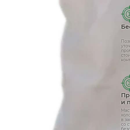
Бе
Поз
уто
про
сто
конт
Пр
и 
Мас
хол
в з
со 
без