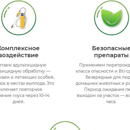
Комплексное
Безопасны
воздействие
препараты
етаем адультицидную
Применяем пиретроид
вицидную обработку —
класса опасности и Bti-с
жаем и летающих особей,
безвредные для люд
ок в местах выплода. Это
домашних животных и ра
сключает повторное
Период ожидания п
ение гнуса через 10–14
выходом на участок — вс
дней.
часа.