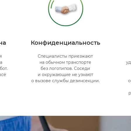
на
Конфиденциальность
я
Специалисты приезжают
ра
на обычном транспорте
уд
бот.
без логотипов. Соседи
всё
и окружающие не узнают
о вызове службы дезинсекции.
о
р