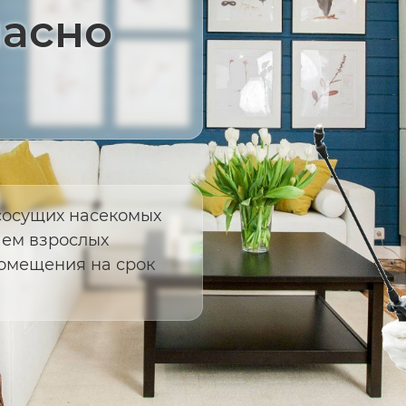
пасно
сосущих насекомых
аем взрослых
помещения на срок