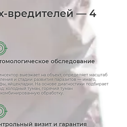
х-вредителей — 4
2
томологическое обследование
инсектор выезжает на объект, определяет масштаб
ления и стадии развития паразитов — имаго,
фы, яйцекладки. На основе диагностики подбирает
д: холодный туман, горячий туман
 комбинированную обработку.
4
нтрольный визит и гарантия