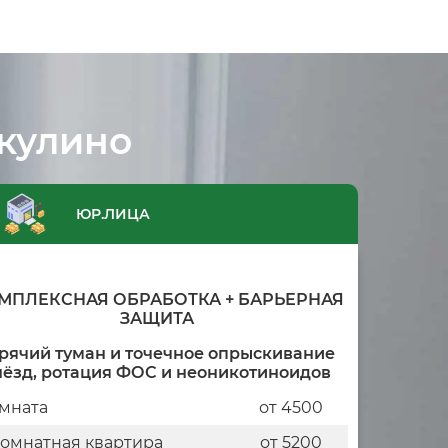
кулино
ЮР.ЛИЦА
МПЛЕКСНАЯ ОБРАБОТКА + БАРЬЕРНАЯ
ЗАЩИТА
рячий туман и точечное опрыскивание
нёзд, ротация ФОС и неоникотиноидов
мната
от 4500
комнатная квартира
от 5200