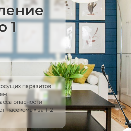
ление
о 1
сосущих паразитов
уем
асса опасности
т насекомых за 1–2