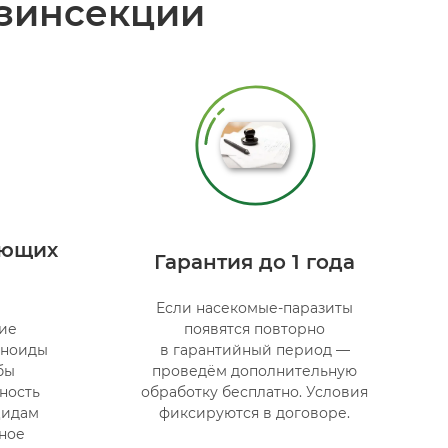
зинсекции
ующих
Гарантия до 1 года
Если насекомые-паразиты
ие
появятся повторно
иноиды
в гарантийный период —
бы
проведём дополнительную
ность
обработку бесплатно. Условия
цидам
фиксируются в договоре.
ное