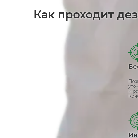
Как проходит де
Бе
Поз
уто
и р
Кон
Ин