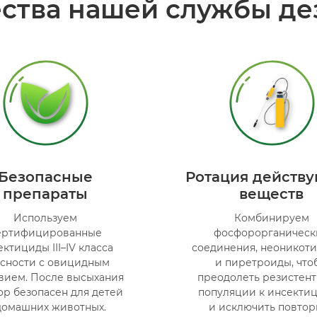
ства нашей службы де
Безопасные
Ротация действ
препараты
веществ
Используем
Комбинируем
ертифицированные
фосфорорганическ
ктициды III–IV класса
соединения, неоникот
сности с овицидным
и пиретроиды, что
вием. После высыхания
преодолеть резистент
ор безопасен для детей
популяции к инсекти
домашних животных.
и исключить повтор