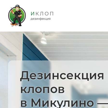
дезинфекция
Дезинсекция
клопов
в Микулино 