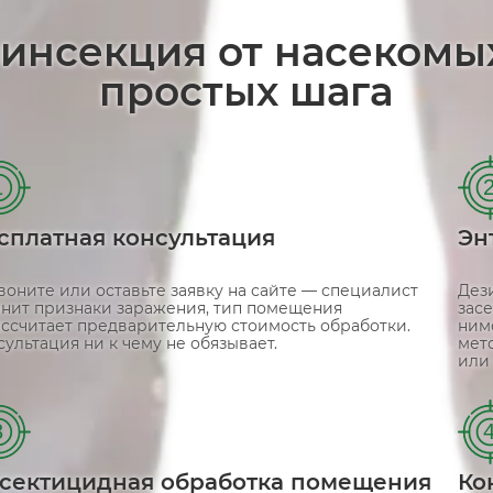
зинсекция от насекомы
простых шага
1
сплатная консультация
Эн
воните или оставьте заявку на сайте — специалист
Дез
чнит признаки заражения, тип помещения
засе
ассчитает предварительную стоимость обработки.
ним
сультация ни к чему не обязывает.
мето
или
3
сектицидная обработка помещения
Ко