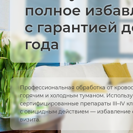
полное избав
с гарантией д
года
Профессиональная обработка от крово
горячим и холодным туманом. Использ
сертифицированные препараты III–IV кл
с овицидным действием — избавление о
визита.