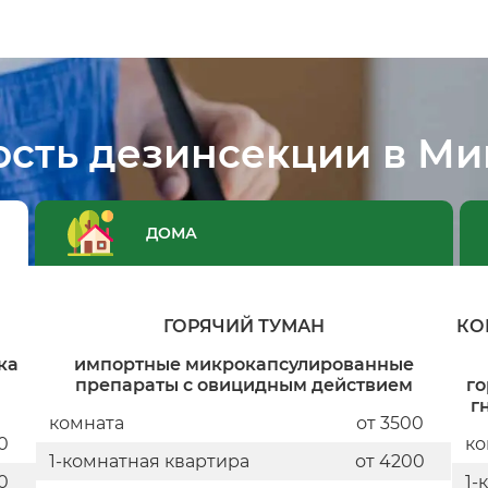
ость дезинсекции в Ми
ДОМА
ГОРЯЧИЙ ТУМАН
КО
ка
импортные микрокапсулированные
препараты с овицидным действием
го
г
комната
от 3500
0
ко
1-комнатная квартира
от 4200
0
1-