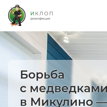
дезинфекция
Борьба
с медведкам
в Микулино 