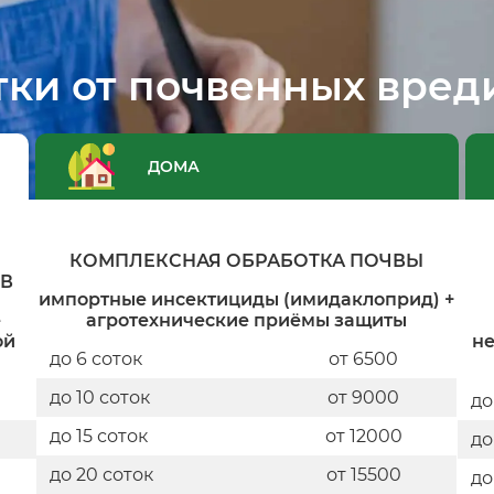
тки от почвенных вред
ДОМА
КОМПЛЕКСНАЯ ОБРАБОТКА ПОЧВЫ
В
импортные инсектициды (имидаклоприд) +
е
агротехнические приёмы защиты
ой
не
до 6 соток
от 6500
до 10 соток
от 9000
до
до 15 соток
от 12000
до
до 20 соток
от 15500
до