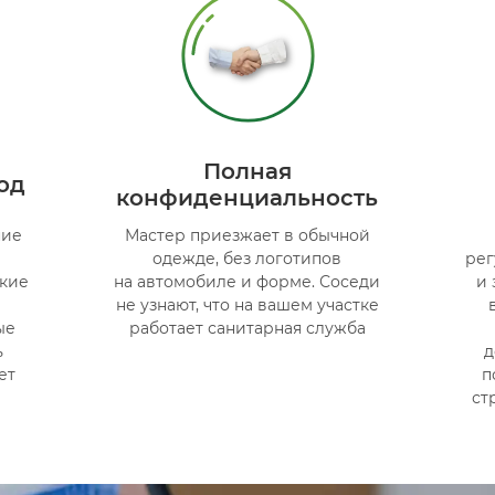
Полная
од
конфиденциальность
ние
Мастер приезжает в обычной
одежде, без логотипов
ре
ские
на автомобиле и форме. Соседи
и 
е
не узнают, что на вашем участке
ые
работает санитарная служба
ь
д
ет
п
ст