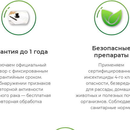
Безопасны
антия до 1 года
препараты
лючаем официальный
Применяем
вор с фиксированным
сертифицированн
арантийным сроком.
инсектициды 4-го кл
бнаружении признаков
опасности, безвред
вторной активности
для рассады, домаш
ного рака — бесплатная
животных и полезных по
овторная обработка
организмов. Соблюдае
санитарные норм