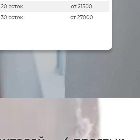
 20 соток
от 21500
 30 соток
от 27000