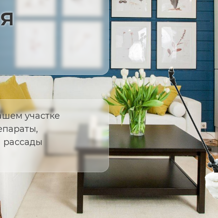
я
ашем участке
епараты,
а рассады