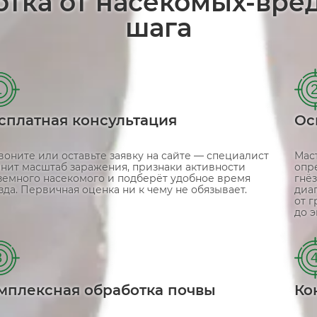
отка от насекомых-вре
шага
1
сплатная консультация
Ос
воните или оставьте заявку на сайте — специалист
Мас
чнит масштаб заражения, признаки активности
опр
земного насекомого и подберёт удобное время
гнё
зда. Первичная оценка ни к чему не обязывает.
диа
от 
до 
3
мплексная обработка почвы
Ко