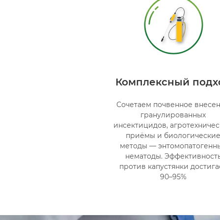
Комплексный подх
Сочетаем почвенное внесе
гранулированных
инсектицидов, агротехниче
приёмы и биологически
методы — энтомопатогенн
нематоды. Эффективност
против капустянки достига
90–95%