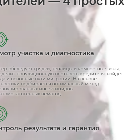
дителей — 4 простых
2
мотр участка и диагностика
тер обследует грядки, теплицы и компостные зоны,
еделит популяционную плотность вредителя, найдёт
зда и основные пути миграции. На основе
гностики подбирается оптимальный метод —
гранулированных инсектицидов
энтомопатогенных нематод.
4
нтроль результата и гарантия