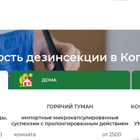
ость дезинсекции в Ко
ДОМА
ГОРЯЧИЙ ТУМАН
КО
ды,
импортные микрокапсулированные
суспензии с пролонгированным действием
У
0
комната
от 2500