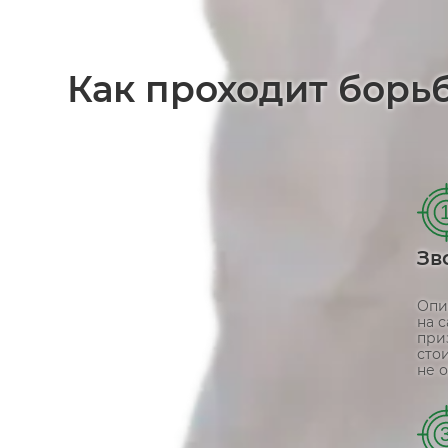
Как проходит борь
Зв
Опи
на 
при
сто
не о