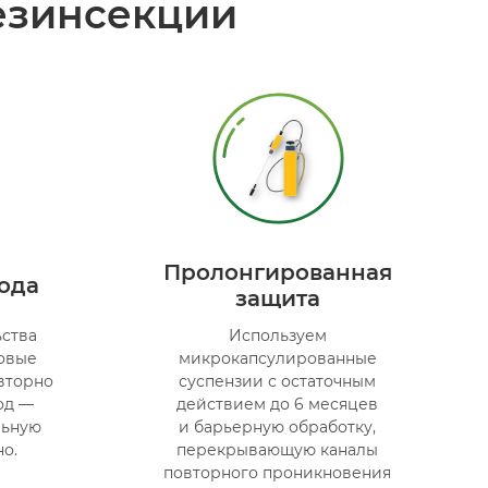
езинсекции
Пролонгированная
года
защита
ства
Используем
товые
микрокапсулированные
вторно
суспензии с остаточным
од —
действием до 6 месяцев
льную
и барьерную обработку,
о.
перекрывающую каналы
повторного проникновения