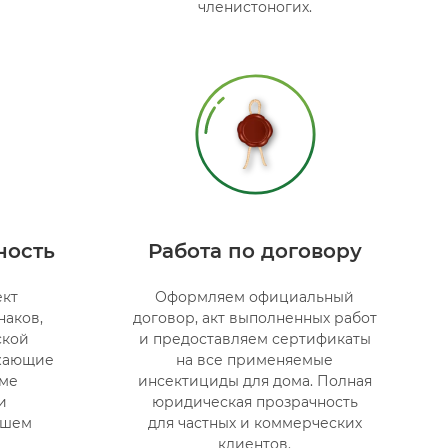
членистоногих.
ность
Работа по договору
ект
Оформляем официальный
наков,
договор, акт выполненных работ
ской
и предоставляем сертификаты
ужающие
на все применяемые
еме
инсектициды для дома. Полная
и
юридическая прозрачность
ашем
для частных и коммерческих
клиентов.