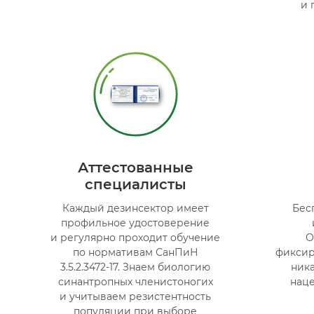
и 
Аттестованные
специалисты
Каждый дезинсектор имеет
Бес
профильное удостоверение
и регулярно проходит обучение
О
по нормативам СанПиН
фиксир
3.5.2.3472-17. Знаем биологию
ника
синантропных членистоногих
наце
и учитываем резистентность
популяции при выборе