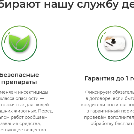
бирают нашу службу д
Безопасные
Гарантия до 1 
препараты
меняем инсектициды
Фиксируем обязатель
 класса опасности —
в договоре: если бы
токсичные для людей
вредители появятся по
ашних животных. Перед
в гарантийный пери
алом работ сообщаем
проведём дополните
название средства,
обработку бесплатн
йствующее вещество