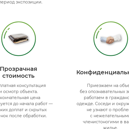
период экспозиции.
Прозрачная
Конфиденциаль
стоимость
платная консультация
Приезжаем на объ
и осмотр объекта.
без опознавательных з
кончательная цена
работаем в граждан
уется до начала работ —
одежде. Соседи и окр
ких доплат и скрытых
не узнают о пробл
нок после обработки.
с нежелательным
членистоногими в в
жилье.