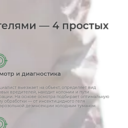
телями — 4 простых
2
мотр и диагностика
циалист выезжает на объект, определяет вид
овых вредителей, находит колонии и пути
рации. На основе осмотра подбирает оптимальную
му обработки — от инсектицидного геля
аэрозольной дезинсекции холодным туманом.
4