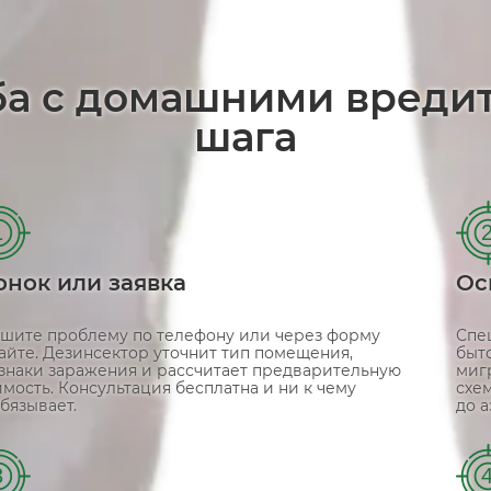
ба с домашними вреди
шага
1
онок или заявка
Ос
шите проблему по телефону или через форму
Спе
сайте. Дезинсектор уточнит тип помещения,
быт
знаки заражения и рассчитает предварительную
миг
имость. Консультация бесплатна и ни к чему
схе
бязывает.
до 
3