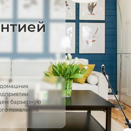
антией
т домашних
едприятии.
дём барьерную
ого появления