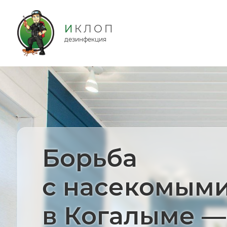
дезинфекция
Борьба
с насекомым
в Когалыме —