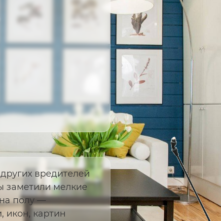
 других вредителей
ы заметили мелкие
на полу —
, икон, картин