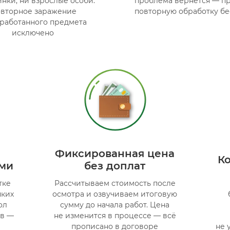
инки, ни взрослые особи.
проблема вернётся — п
вторное заражение
повторную обработку бе
бработанного предмета
исключено
Фиксированная цена
К
ами
без доплат
тке
Рассчитываем стоимость после
пких
осмотра и озвучиваем итоговую
ол
сумму до начала работ. Цена
ов —
не изменится в процессе — всё
прописано в договоре
не 