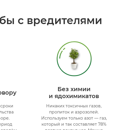
бы с вредителями
Без химии
овору
и ядохимикатов
 сроки
Никаких токсичных газов,
льства
пропиток и аэрозолей.
оре.
Используем только азот — газ,
ериод
который и так составляет 78%