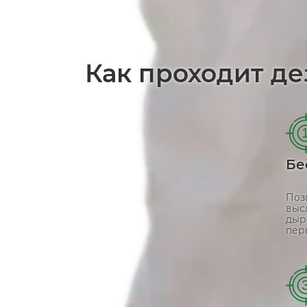
Как проходит де
Бе
Поз
выс
дыр
пер