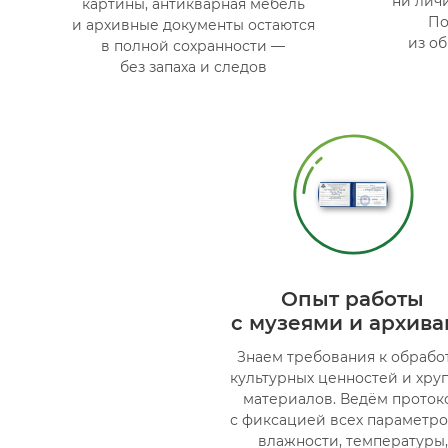
ни лич
картины, антикварная мебель
По
и архивные документы остаются
из о
в полной сохранности —
без запаха и следов
Опыт работы
с музеями и архив
Знаем требования к обрабо
культурных ценностей и хру
материалов. Ведём проток
с фиксацией всех параметр
влажности, температуры,