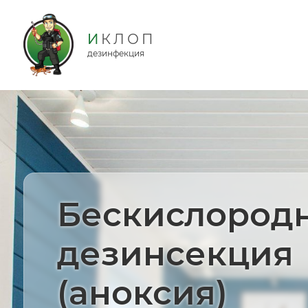
дезинфекция
Бескислород
дезинсекция
(аноксия)