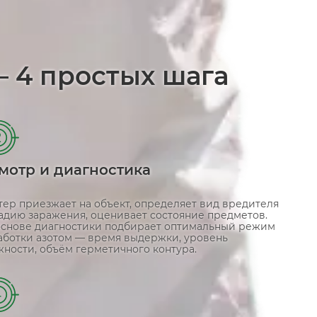
— 4 простых шага
2
мотр и диагностика
тер приезжает на объект, определяет вид вредителя
тадию заражения, оценивает состояние предметов.
основе диагностики подбирает оптимальный режим
аботки азотом — время выдержки, уровень
жности, объём герметичного контура.
4