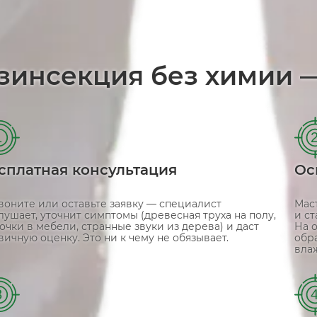
зинсекция без химии 
1
сплатная консультация
Ос
воните или оставьте заявку — специалист
Мас
лушает, уточнит симптомы (древесная труха на полу,
и с
очки в мебели, странные звуки из дерева) и даст
На 
вичную оценку. Это ни к чему не обязывает.
обр
вла
3