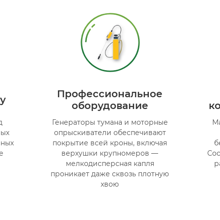
Профессиональное
у
оборудование
к
д
Генераторы тумана и моторные
М
ных
опрыскиватели обеспечивают
нных
покрытие всей кроны, включая
б
е
верхушки крупномеров —
Сос
мелкодисперсная капля
р
проникает даже сквозь плотную
хвою