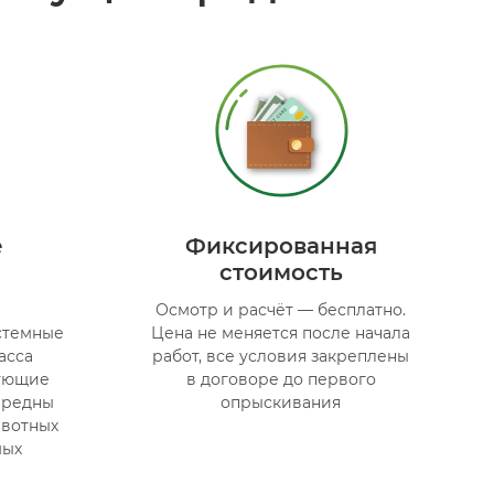
е
Фиксированная
стоимость
Осмотр и расчёт — бесплатно.
стемные
Цена не меняется после начала
асса
работ, все условия закреплены
вующие
в договоре до первого
звредны
опрыскивания
ивотных
мых