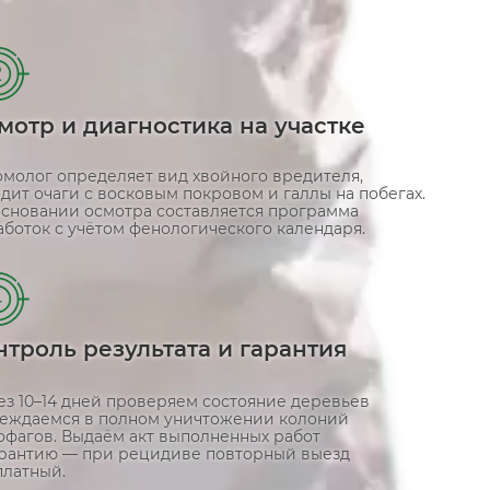
2
мотр и диагностика на участке
омолог определяет вид хвойного вредителя,
дит очаги с восковым покровом и галлы на побегах.
основании осмотра составляется программа
аботок с учётом фенологического календаря.
4
нтроль результата и гарантия
ез 10–14 дней проверяем состояние деревьев
беждаемся в полном уничтожении колоний
офагов. Выдаём акт выполненных работ
арантию — при рецидиве повторный выезд
платный.