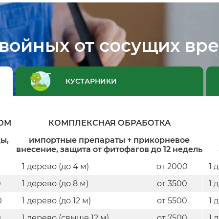
войных от сосущих вр
КУСТАРНИКИ
ОМ
КОМПЛЕКСНАЯ ОБРАБОТКА
ы,
импортные препараты + прикорневое
внесение, защита от фитофагов до 12 недель
0
1 дерево (до 4 м)
от 2000
1 
0
1 дерево (до 8 м)
от 3500
1 
0
1 дерево (до 12 м)
от 5500
1 
0
1 дерево (свыше 12 м)
от 7500
1 