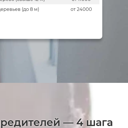
деревьев (до 8 м)
от 24000
вредителей — 4 шага