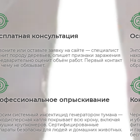
1
сплатная консультация
Ос
воните или оставьте заявку на сайте — специалист
Энт
чнит породу деревьев, опишет признаки заражения
нахо
редварительно оценит объём работ. Первый контакт
На 
 чему не обязывает.
обр
3
офессиональное опрыскивание
Ко
осим системный инсектицид генератором тумана —
Чер
кодисперсная капля покрывает всю крону, включая
и у
хушки крупномеров. Сертифицированные
фит
параты безопасны для людей и домашних животных.
и г
бес