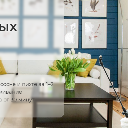
ых
осне и пихте за 1–2
скивание
 от 30 минут —