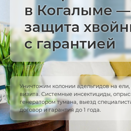
в Когалыме —
защита хвойн
с гарантией
Уничтожим колонии адельгидов на ели, с
визита. Системные инсектициды, опры
генератором тумана, выезд специалиста
договор и гарантия до 1 года.