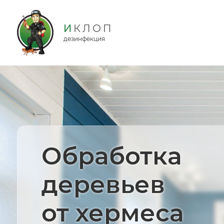
дезинфекция
Обработка
деревьев
от хермеса