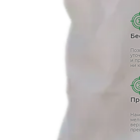
Бе
Поз
уто
и п
ни к
Пр
Нан
мел
вер
пре