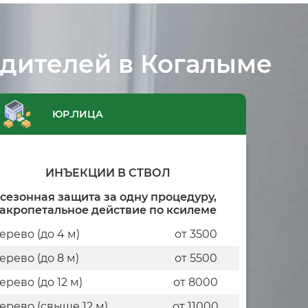
едителей в Когалыме
ЮР.ЛИЦА
ИНЪЕКЦИИ В СТВОЛ
сезонная защита за одну процедуру,
акропетальное действие по ксилеме
дерево (до 4 м)
от 3500
дерево (до 8 м)
от 5500
дерево (до 12 м)
от 8000
дерево (свыше 12 м)
от 11000