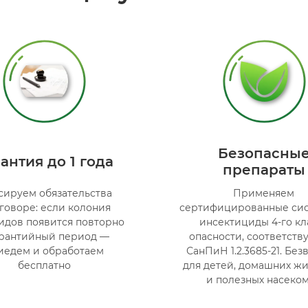
Безопасны
антия до 1 года
препараты
сируем обязательства
Применяем
оговоре: если колония
сертифицированные си
идов появится повторно
инсектициды 4-го кл
арантийный период —
опасности, соответст
иедем и обработаем
СанПиН 1.2.3685-21. Бе
бесплатно
для детей, домашних ж
и полезных насеко