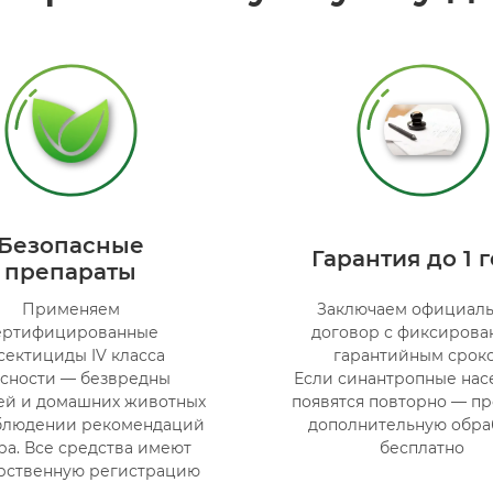
Безопасные
Гарантия до 1 
препараты
Применяем
Заключаем официал
ертифицированные
договор с фиксиров
сектициды IV класса
гарантийным сроко
сности — безвредны
Если синантропные на
тей и домашних животных
появятся повторно — п
блюдении рекомендаций
дополнительную обра
ра. Все средства имеют
бесплатно
рственную регистрацию