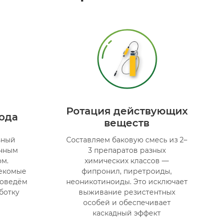
Ротация действующих
года
веществ
ьный
Составляем баковую смесь из 2–
анным
3 препаратов разных
м.
химических классов —
секомые
фипронил, пиретроиды,
роведём
неоникотиноиды. Это исключает
ботку
выживание резистентных
особей и обеспечивает
каскадный эффект