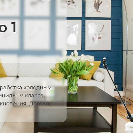
о 1
бработка холодным
циды IV класса,
кновения. Договор