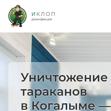
дезинфекция
Уничтожение
тараканов
в Когалыме —