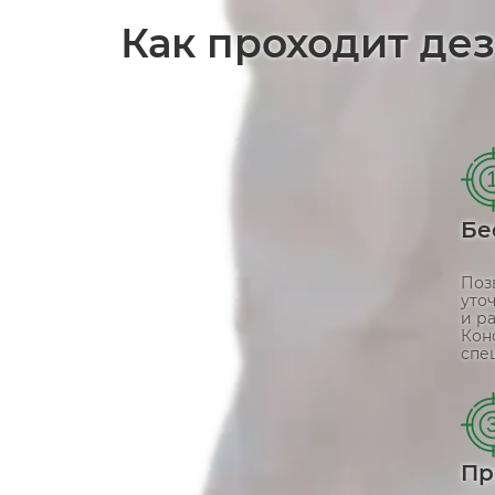
Как проходит де
Бе
Поз
уто
и р
Конс
спе
Пр