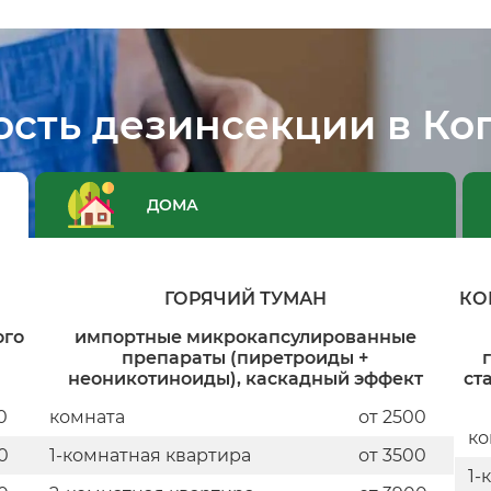
ость дезинсекции в Ко
ДОМА
ГОРЯЧИЙ ТУМАН
КО
ого
импортные микрокапсулированные
препараты (пиретроиды +
неоникотиноиды), каскадный эффект
ст
0
комната
от 2500
ко
0
1-комнатная квартира
от 3500
1-