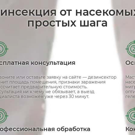
зинсекция от насекомы
простых шага
1
сплатная консультация
Ос
воните или оставьте заявку на сайте — дезинсектор
Мас
чнит площадь помещения, признаки заражения
насе
ассчитает предварительную стоимость.
миг
ультация ни к чему не обязывает, а выезд
опт
циалиста возможен уже через 30 минут.
гел
3
офессиональная обработка
Ко