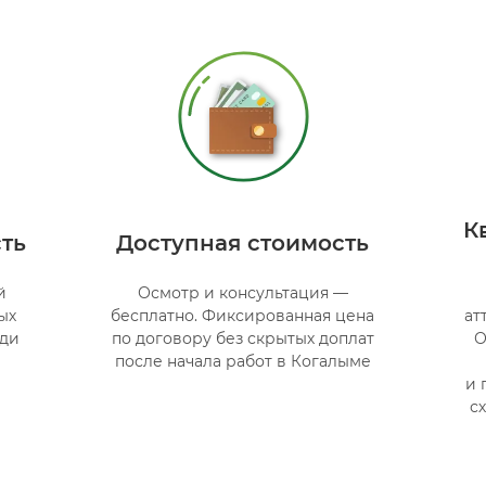
К
ть
Доступная стоимость
й
Осмотр и консультация —
ых
бесплатно. Фиксированная цена
ат
еди
по договору без скрытых доплат
О
после начала работ в Когалыме
и 
с