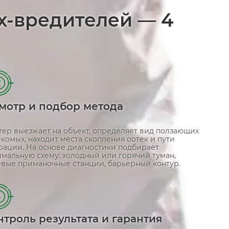
х-вредителей — 4
2
мотр и подбор метода
тер выезжает на объект, определяет вид ползающих
комых, находит места скопления оотек и пути
рации. На основе диагностики подбирает
имальную схему: холодный или горячий туман,
евые приманочные станции, барьерный контур.
4
нтроль результата и гарантия