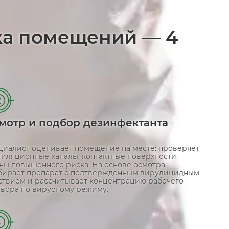
ка помещений — 4
2
мотр и подбор дезинфектанта
циалист оценивает помещение на месте: проверяет
тиляционные каналы, контактные поверхности
оны повышенного риска. На основе осмотра
бирает препарат с подтверждённым вирулицидным
ствием и рассчитывает концентрацию рабочего
твора по вирусному режиму.
4