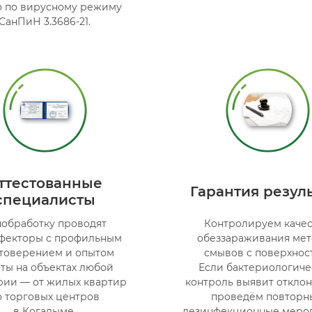
о по вирусному режиму
СанПиН 3.3686-21.
ттестованные
Гарантия резуль
специалисты
нобработку проводят
Контролируем каче
фекторы с профильным
обеззараживания ме
товерением и опытом
смывов с поверхнос
ты на объектах любой
Если бактериологич
рии — от жилых квартир
контроль выявит откло
о торговых центров
проведём повторн
в Когалыме.
дезинфекционные меро