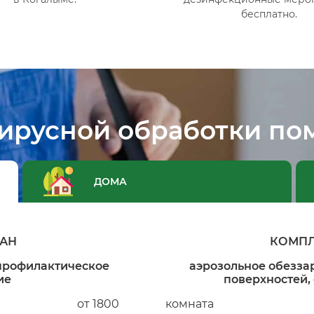
бесплатно.
вирусной обработки по
ДОМА
АН
КОМПЛ
 профилактическое
аэрозольное обезза
ие
поверхностей, 
от 1800
комната