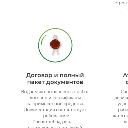
строг
Договор и полный
А
пакет документов
Выдаём акт выполненных работ,
Са
договор и сертификаты
дезин
на применённые средства.
удос
Документация соответствует
рабо
требованиям
катего
Роспотребнадзора —
д
вы защищены при любой