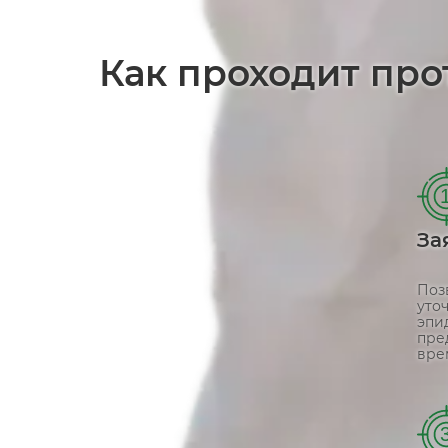
Как проходит пр
За
Поз
уто
эпи
пре
вре