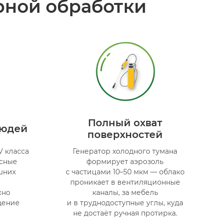
рной обработки
Полный охват
людей
поверхностей
V класса
Генератор холодного тумана
асные
формирует аэрозоль
шних
с частицами 10–50 мкм — облако
проникает в вентиляционные
жно
каналы, за мебель
щение
и в труднодоступные углы, куда
не достаёт ручная протирка.