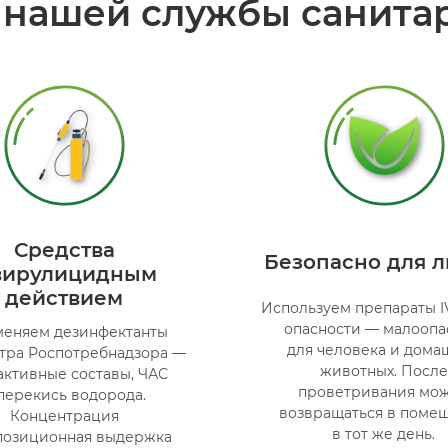
нашей службы санита
Средства
Безопасно для 
вирулицидным
действием
Используем препараты I
опасности — малооп
еняем дезинфектанты
для человека и дома
стра Роспотребнадзора —
животных. После
активные составы, ЧАС
проветривания мо
перекись водорода.
возвращаться в поме
Концентрация
в тот же день.
позиционная выдержка