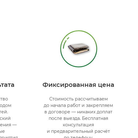
тата
Фиксированная цена
ство
Стоимость рассчитываем
тодом
до начала работ и закрепляем
тей.
в договоре — никаких доплат
еский
после выезда. Бесплатная
нения —
консультация
ые
и предварительный расчёт
приятия
по телефону.