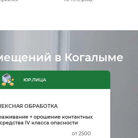
мещений в Когалыме
ЮР.ЛИЦА
ЕКСНАЯ ОБРАБОТКА
раживание + орошение контактных
средства IV класса опасности
от 2500