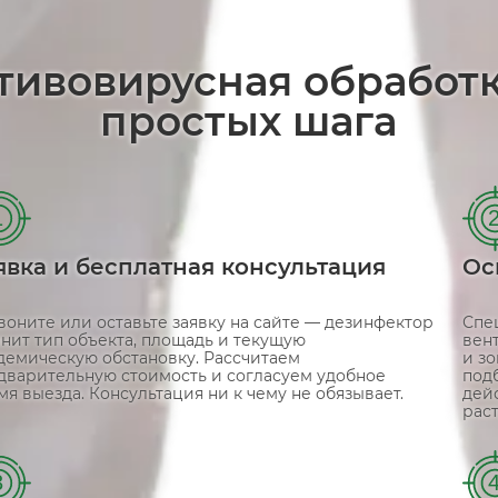
отивовирусная обработ
простых шага
1
явка и бесплатная консультация
Ос
воните или оставьте заявку на сайте — дезинфектор
Спе
чнит тип объекта, площадь и текущую
вен
демическую обстановку. Рассчитаем
и з
дварительную стоимость и согласуем удобное
под
мя выезда. Консультация ни к чему не обязывает.
дей
рас
3