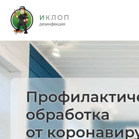
дезинфекция
Профилактич
обработка
от коронавир