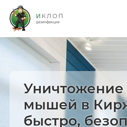
дезинфекция
Уничтожение
мышей в Кир
быстро, безо