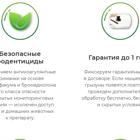
Безопасные
Гарантия до 1 
родентициды
няем антикоагулянтные
Фиксируем гарантийны
риманки на основе
в договоре. Если мыш
факума и бромадиолона
грызуны появятся повт
го класса опасности
проведём дополните
крытых мониторинговых
обработку бесплатно, бе
иях — исключён доступ
и скрытых услови
 и домашних животных
к препарату.