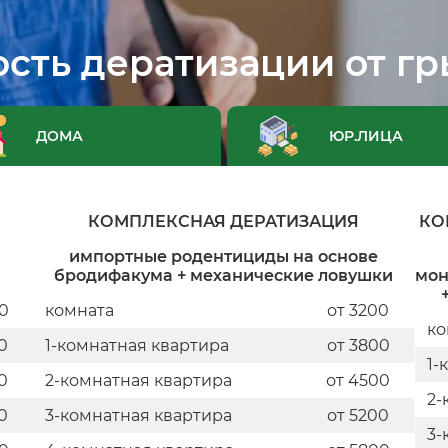
сть дератизации от г
ДОМА
ЮР.ЛИЦА
КОМПЛЕКСНАЯ ДЕРАТИЗАЦИЯ
КО
импортные родентициды на основе
бродифакума + механические ловушки
мон
0
комната
от 3200
ко
0
1-комнатная квартира
от 3800
1-
0
2-комнатная квартира
от 4500
2-
0
3-комнатная квартира
от 5200
3-