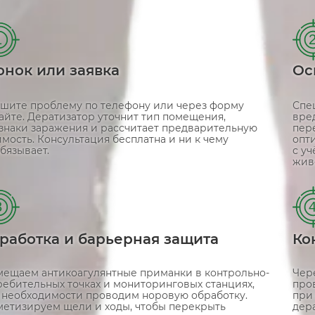
1
онок или заявка
Ос
шите проблему по телефону или через форму
Спе
сайте. Дератизатор уточнит тип помещения,
вред
знаки заражения и рассчитает предварительную
пер
имость. Консультация бесплатна и ни к чему
опт
бязывает.
с у
жив
3
работка и барьерная защита
Ко
мещаем антикоагулянтные приманки в контрольно-
Чер
ребительных точках и мониторинговых станциях,
про
 необходимости проводим норовую обработку.
при
метизируем щели и ходы, чтобы перекрыть
дер