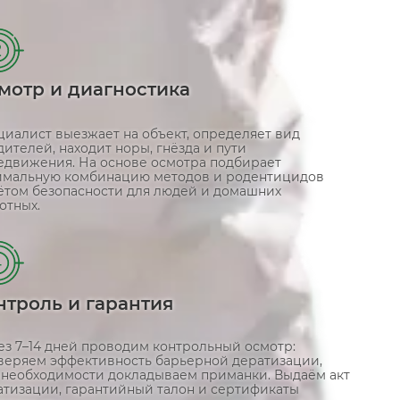
2
мотр и диагностика
циалист выезжает на объект, определяет вид
ителей, находит норы, гнёзда и пути
едвижения. На основе осмотра подбирает
имальную комбинацию методов и родентицидов
чётом безопасности для людей и домашних
отных.
4
нтроль и гарантия
ез 7–14 дней проводим контрольный осмотр:
веряем эффективность барьерной дератизации,
 необходимости докладываем приманки. Выдаём акт
атизации, гарантийный талон и сертификаты