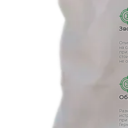
Зв
Опи
на 
при
сто
не о
Об
Раз
ист
при
Гер