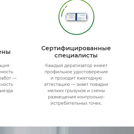
Сертифицированные
ены
специалисты
ация
Каждый дератизатор имеет
имость
профильное удостоверение
работ —
и проходит ежегодную
жность
аттестацию — знает повадки
выезда
мелких грызунов и схемы
размещения контрольно-
истребительных точек.