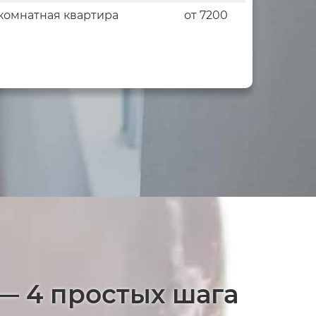
комнатная квартира
от 7200
— 4 простых шага