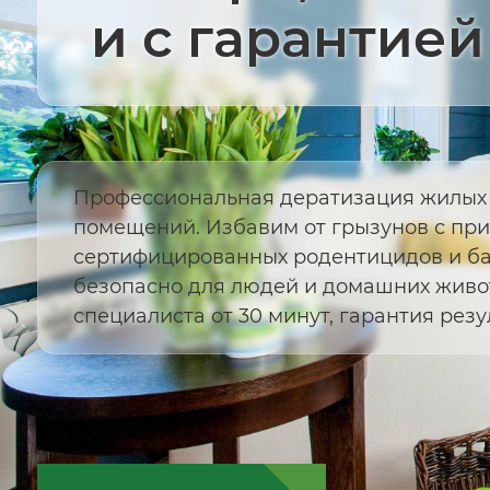
и с гарантией
Профессиональная дератизация жилых
помещений. Избавим от грызунов с пр
сертифицированных родентицидов и б
безопасно для людей и домашних живо
специалиста от 30 минут, гарантия резул