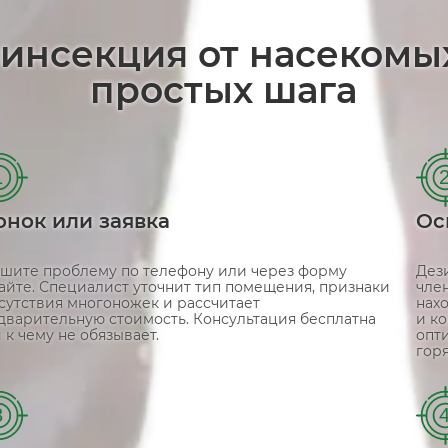
зинсекция от насекомы
простых шага
1
онок или заявка
Ос
шите проблему по телефону или через форму
Дез
сайте. Специалист уточнит тип помещения, признаки
член
сутствия многоножек и рассчитает
нах
дварительную стоимость. Консультация бесплатна
и к
 к чему не обязывает.
опт
гор
3