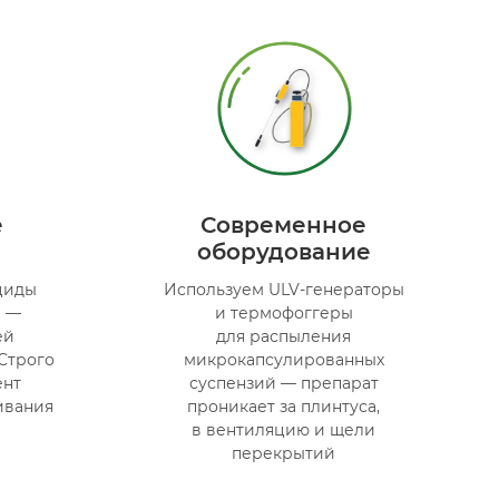
е
Современное
оборудование
циды
Используем ULV-генераторы
и —
и термофоггеры
ей
для распыления
Строго
микрокапсулированных
ент
суспензий — препарат
ивания
проникает за плинтуса,
в вентиляцию и щели
перекрытий