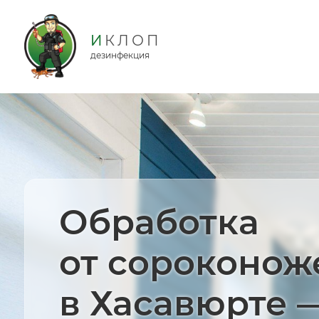
дезинфекция
Обработка
от сороконож
в Хасавюрте 