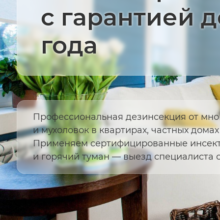
с гарантией д
года
Профессиональная дезинсекция от мн
и мухоловок в квартирах, частных домах
Применяем сертифицированные инсект
и горячий туман — выезд специалиста о