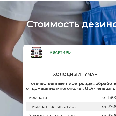
Стоимость дезин
КВАРТИРЫ
ХОЛОДНЫЙ ТУМАН
отечественные пиретроиды, обработ
от домашних многоножек ULV-генерат
комната
от 180
1-комнатная квартира
от 270
2-комнатная квартира
от 320