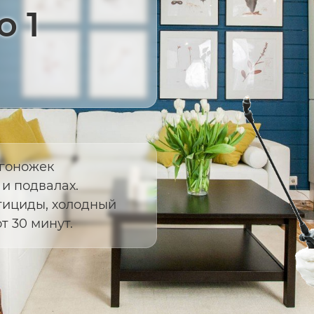
о 1
огоножек
 и подвалах.
ициды, холодный
т 30 минут.