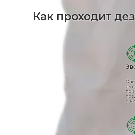
Как проходит де
Зв
Опи
на 
при
пре
и ни