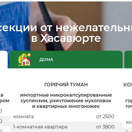
секции от нежелательн
в Хасавюрте
ДОМА
ГОРЯЧИЙ ТУМАН
КО
ка
импортные микрокапсулированные
ором
суспензии, уничтожение мухоловок
го
и квартирных многоножек
то
0
комната
от 2500
0
ко
1-комнатная квартира
от 3800
0