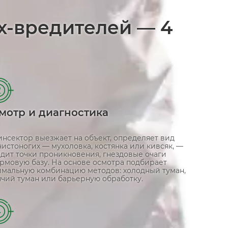
х-вредителей — 4
2
мотр и диагностика
инсектор выезжает на объект, определяет вид
истоногих — мухоловка, костянка или кивсяк, —
одит точки проникновения, гнездовые очаги
ормовую базу. На основе осмотра подбирает
имальную комбинацию методов: холодный туман,
ячий туман или барьерную обработку.
4