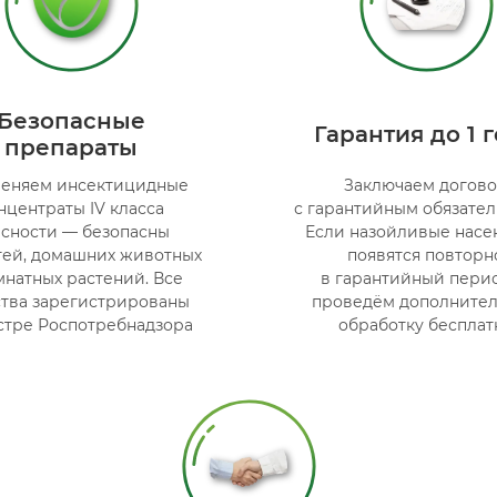
Безопасные
Гарантия до 1 
препараты
еняем инсектицидные
Заключаем догов
нцентраты IV класса
с гарантийным обязател
асности — безопасны
Если назойливые нас
тей, домашних животных
появятся повторн
мнатных растений. Все
в гарантийный пери
ства зарегистрированы
проведём дополните
стре Роспотребнадзора
обработку бесплат