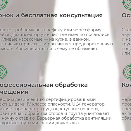
1
онок и бесплатная консультация
Ос
шите проблему по телефону или через форму
Спе
сайте. Дезинсектор уточнит, где именно появились
дву
ойливые насекомые — на кухне, в ванной,
и н
веточных горшках — и рассчитает предварительную
грун
мость. Консультация ни к чему не обязывает.
подб
или
3
офессиональная обработка
Ко
мещения
водим дезинсекцию сертифицированными
Чер
ектицидами IV класса опасности. ULV-генератор
про
пыляет препарат в труднодоступные полости,
преп
арвицидная обработка стоков и грунта уничтожает
вып
иночную стадию. Барьерная обработка вентиляции
обяз
екрывает пути миграции двукрылых.