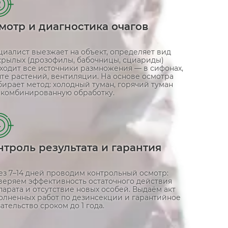
2
мотр и диагностика очагов
циалист выезжает на объект, определяет вид
крылых (дрозофилы, бабочницы, сциариды)
аходит все источники размножения — в сифонах,
те растений, вентиляции. На основе осмотра
ирает метод: холодный туман, горячий туман
 комбинированную обработку.
4
нтроль результата и гарантия
ез 7–14 дней проводим контрольный осмотр:
веряем эффективность остаточного действия
арата и отсутствие новых особей. Выдаём акт
олненных работ по дезинсекции и гарантийное
ательство сроком до 1 года.