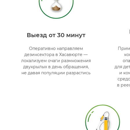
Выезд от 30 минут
Оперативно направляем
Прим
дезинсектора в Хасавюрте —
ко
локализуем очаги размножения
оп
двукрылых в день обращения,
для де
не давая популяции разрастись
и ко
сред
в рее