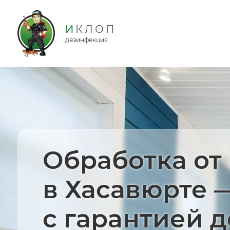
дезинфекция
Обработка от
в Хасавюрте 
с гарантией д