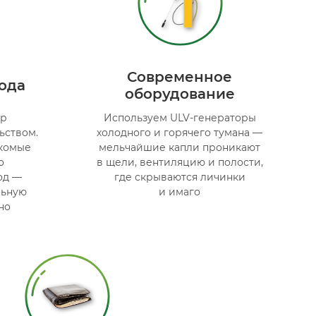
Современное
года
оборудование
ор
Используем ULV-генераторы
ьством.
холодного и горячего тумана —
екомые
мельчайшие капли проникают
о
в щели, вентиляцию и полости,
од —
где скрываются личинки
льную
и имаго
но