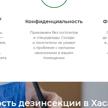
х
Конфиденциальность
Ф
ы
Приезжаем без логотипов
 —
и спецодежды. Соседи
до
ей,
и посетители не узнают
в
о проблеме с мелкими
.
насекомыми в вашем
рата
помещении
сть дезинсекции в Ха