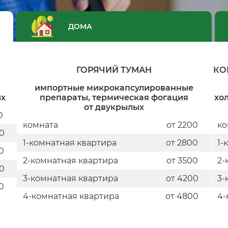
ДОМА
ГОРЯЧИЙ ТУМАН
КО
импортные микрокапсулированные
ых
препараты, термическая фогация
хо
от двукрылых
0
комната
от 2200
ко
0
1-комнатная квартира
от 2800
1-
0
2-комнатная квартира
от 3500
2-
0
3-комнатная квартира
от 4200
3-
0
4-комнатная квартира
от 4800
4-