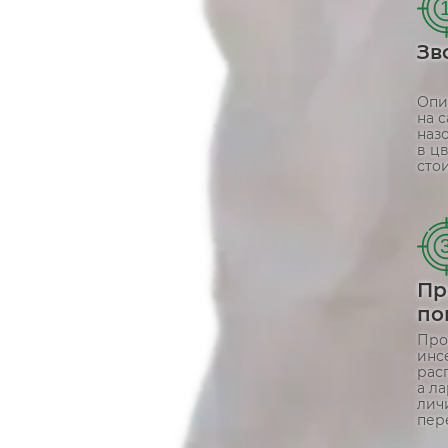
Зв
Опи
на 
наз
в ц
стои
Пр
по
Про
инс
рас
а л
лич
пер