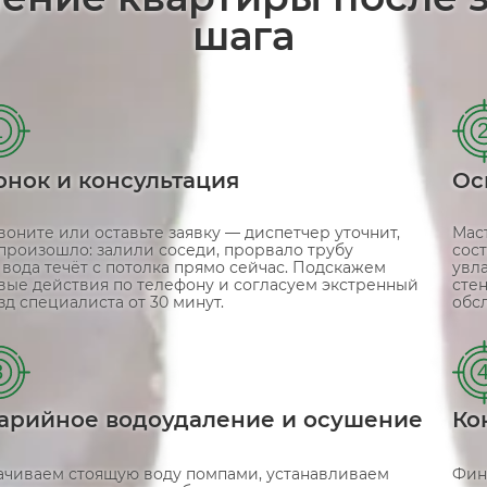
шага
1
онок и консультация
Ос
воните или оставьте заявку — диспетчер уточнит,
Мас
 произошло: залили соседи, прорвало трубу
сос
 вода течёт с потолка прямо сейчас. Подскажем
увл
вые действия по телефону и согласуем экстренный
сте
зд специалиста от 30 минут.
обс
3
арийное водоудаление и осушение
Ко
ачиваем стоящую воду помпами, устанавливаем
Фин