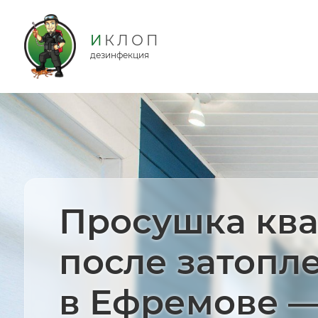
дезинфекция
Просушка кв
после затопл
в Ефремове 