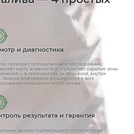
2
мотр и диагностика
тер проводит тепловизионное обследование,
тавляет карту влажности и определяет скрытые зоны
ажнения — в перекрытиях, за обшивкой, внутри
н. Замеры влагомером фиксируются в акте
ледования помещения после залива.
4
нтроль результата и гарантия
альные замеры подтверждают, что остаточная