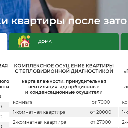
и квартиры после зат
ДОМА
ВАЯ
КОМПЛЕКСНОЕ ОСУШЕНИЕ КВАРТИРЫ
С ТЕПЛОВИЗИОННОЙ ДИАГНОСТИКОЙ
«
ного
карта влажности, принудительная
ости
вентиляция, адсорбционные
а
и конденсационные осушители
0
комната
от 7000
ко
0
1-комнатная квартира
от 20000
1-
00
2-комнатная квартира
от 27000
2-
0