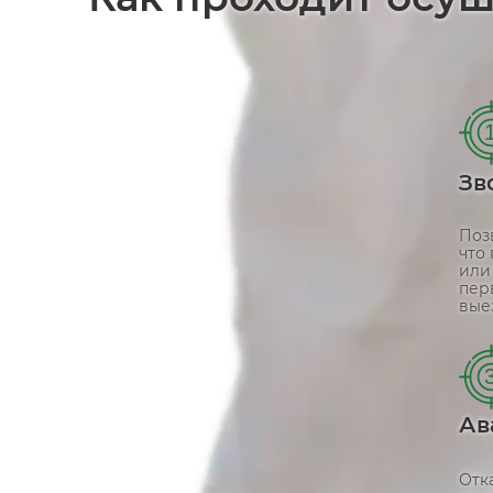
Зв
Поз
что
или
пер
вые
Ав
Отк