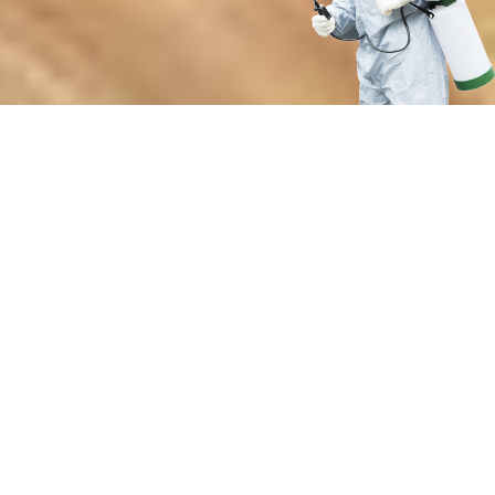
Преимущества нашей службы
дезинсекции от членистоногих
вредителей