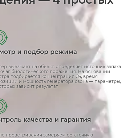
2
мотр и подбор режима
ер выезжает на объект, определяет источник запаха
 очаг биологического поражения. На основании
отра подбирается концентрация O₃, время
позиции и мощность генератора озона — параметры,
оторых зависит результат.
4
нтроль качества и гарантия
ле проветривания замеряем остаточную