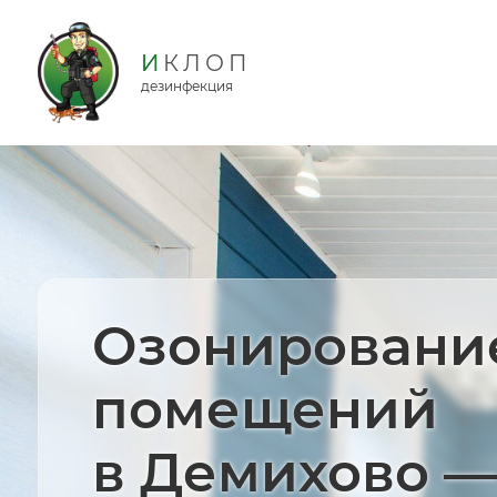
дезинфекция
Озонировани
помещений
в Демихово —