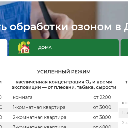
ь обработки озоном в
ДОМА
УСИЛЕННЫЙ РЕЖИМ
м
увеличенная концентрация O₃ и время
т
экспозиции — от плесени, табака, сырости
0
комната
от 2200
ко
0
1-комнатная квартира
от 3000
1-
0
2-комнатная квартира
от 3800
2-
0
3-комнатная квартира
от 4800