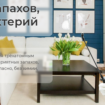
пахов,
ктерий
ия трёхатомным
риятных запахов,
асно, без химии,