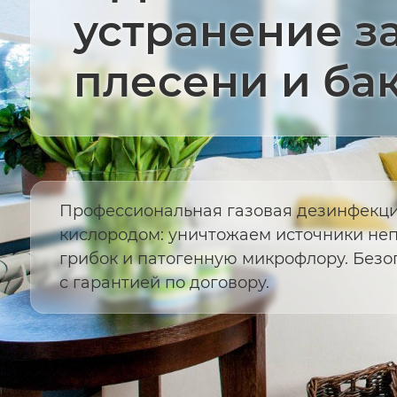
устранение за
плесени и ба
Профессиональная газовая дезинфекц
кислородом: уничтожаем источники неп
грибок и патогенную микрофлору. Безоп
с гарантией по договору.