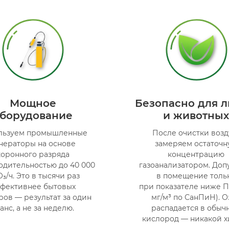
Мощное
Безопасно для 
борудование
и животны
льзуем промышленные
После очистки возд
нераторы на основе
замеряем остаточн
коронного разряда
концентрацию
одительностью до 40 000
газоанализатором. Доп
O₃/ч. Это в тысячи раз
в помещение толь
фективнее бытовых
при показателе ниже ПД
ов — результат за один
мг/м³ по СанПиН). О
анс, а не за неделю.
распадается в обыч
кислород — никакой х