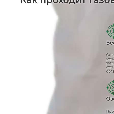
Бе
Ост
уто
заг
сто
обяз
Оз
Про