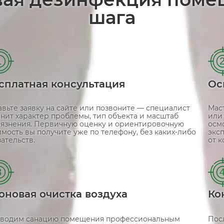
шага
1
сплатная консультация
Ос
авьте заявку на сайте или позвоните — специалист
Маст
чнит характер проблемы, тип объекта и масштаб
или
рязнения. Первичную оценку и ориентировочную
осм
имость вы получите уже по телефону, без каких-либо
экс
ательств.
от к
3
оновая очистка воздуха
Ко
водим санацию помещения профессиональным
Пос