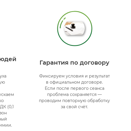
людей
Гарантия по договору
х
уха
Фиксируем условия и результат
ую
в официальном договоре.
Если после первого сеанса
ускаем
проблема сохраняется —
ко
проводим повторную обработку
К (0,1
за свой счёт.
зон
ный
имии.