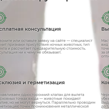
1
сплатная консультация
Вы
воните или оставьте заявку на сайте — специалист
Мас
чнит признаки присутствия ночных животных, тип
вид
екта и рассчитает предварительную стоимость.
точ
сультация ни к чему не обязывает.
за 
опт
3
склюзия и герметизация
Ко
анавливаем односторонний клапан для вылета
Чер
основных точках входа — животные покидают
убе
ытие, но не могут вернуться. Параллельно проводим
Выд
метизацию точек проникновения металлической
до 