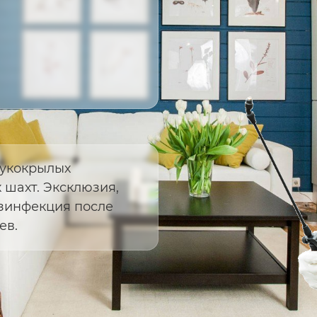
рукокрылых
 шахт. Эксклюзия,
езинфекция после
ев.