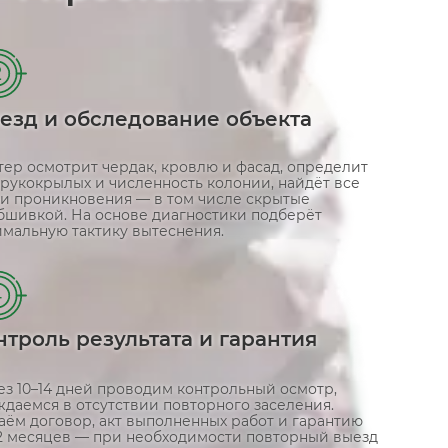
2
езд и обследование объекта
тер осмотрит чердак, кровлю и фасад, определит
 рукокрылых и численность колонии, найдёт все
ки проникновения — в том числе скрытые
обшивкой. На основе диагностики подберёт
имальную тактику вытеснения.
4
нтроль результата и гарантия
ез 10–14 дней проводим контрольный осмотр,
ждаемся в отсутствии повторного заселения.
аём договор, акт выполненных работ и гарантию
12 месяцев — при необходимости повторный выезд