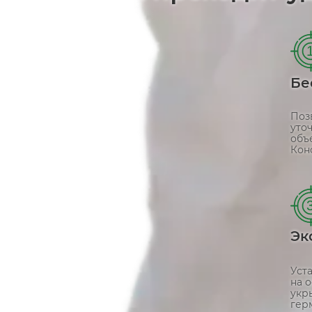
Бе
Поз
уто
объ
Кон
Эк
Уст
на 
укр
гер