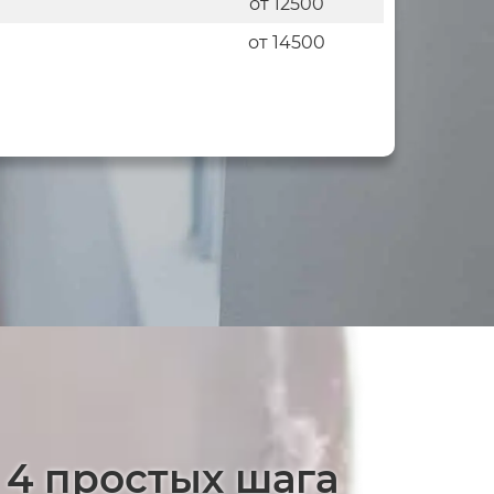
от 12500
от 14500
 4 простых шага