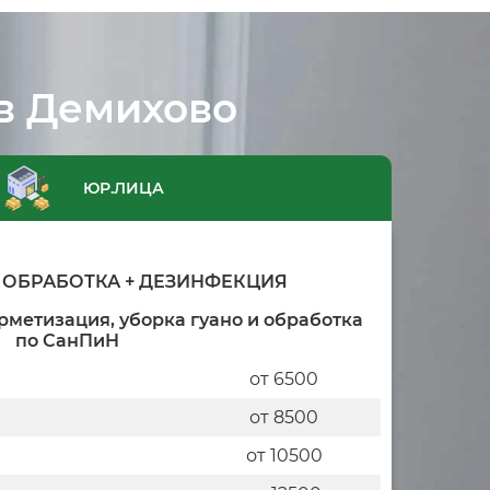
в Демихово
ЮР.ЛИЦА
ОБРАБОТКА + ДЕЗИНФЕКЦИЯ
рметизация, уборка гуано и обработка
по СанПиН
от 6500
от 8500
от 10500