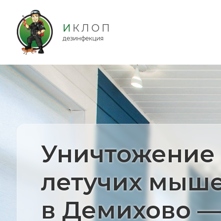
дезинфекция
Уничтожение
летучих мыш
в Демихово —