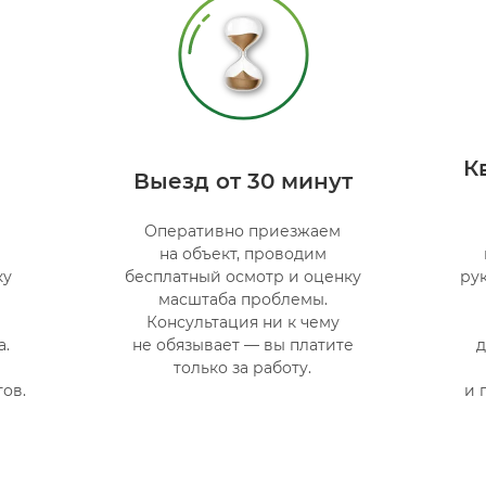
К
Выезд от 30 минут
Оперативно приезжаем
на объект, проводим
ку
бесплатный осмотр и оценку
ру
Н
масштаба проблемы.
Консультация ни к чему
а.
не обязывает — вы платите
д
только за работу.
тов.
и 