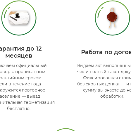
арантия до 12
Работа по дого
месяцев
лючаем официальный
Выдаём акт выполненных
овор с прописанным
чек и полный пакет доку
арантийным сроком.
Фиксированная стои
сли в течение года
без скрытых доплат — и
аружится повторное
сумму вы знаете до н
заселение — выезд
обработки.
лнительная герметизация
бесплатно.