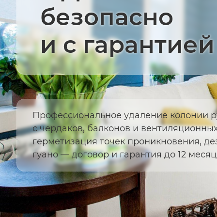
безопасно
и с гарантией
Профессиональное удаление колонии 
с чердаков, балконов и вентиляционных
герметизация точек проникновения, д
гуано — договор и гарантия до 12 месяц