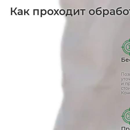
Как проходит обрабо
Бе
Поз
уто
и п
сто
Кон
Пр