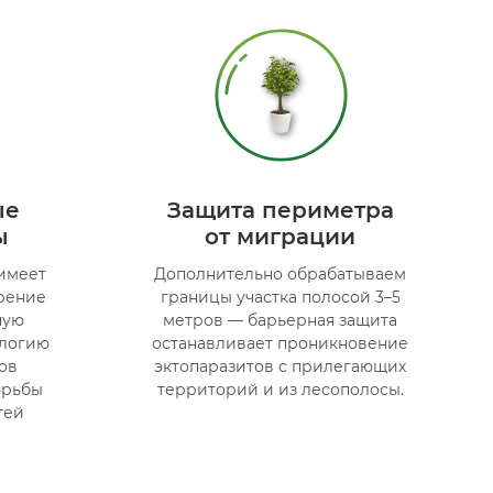
ые
Защита периметра
ы
от миграции
имеет
Дополнительно обрабатываем
рение
границы участка полосой 3–5
ную
метров — барьерная защита
ологию
останавливает проникновение
ов
эктопаразитов с прилегающих
орьбы
территорий и из лесополосы.
тей