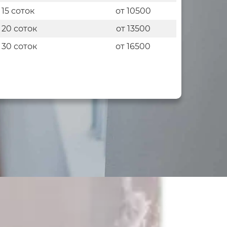
 15 соток
от 10500
 20 соток
от 13500
 30 соток
от 16500