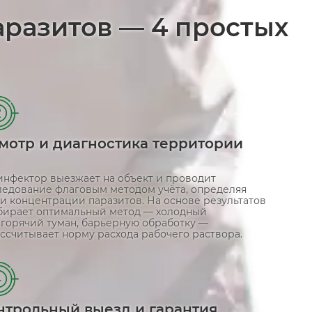
аразитов — 4 простых
2
мотр и диагностика территории
инфектор выезжает на объект и проводит
ледование флаговым методом учёта, определяя
и концентрации паразитов. На основе результатов
бирает оптимальный метод — холодный
 горячий туман, барьерную обработку —
ссчитывает норму расхода рабочего раствора.
4
нтрольный выезд и гарантия