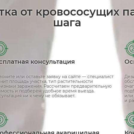
тка от кровососущих п
шага
1
сплатная консультация
Ос
воните или оставьте заявку на сайте — специалист
Дез
чнит площадь участка, тип растительности
обс
ризнаки заражения. Рассчитаем предварительную
очаг
имость и подберём удобное время выезда.
под
сультация ни к чему не обязывает.
или
и ра
3
офессиональная акарицидная
Ко