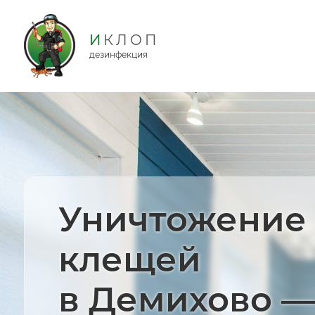
дезинфекция
Уничтожение
клещей
в Демихово —