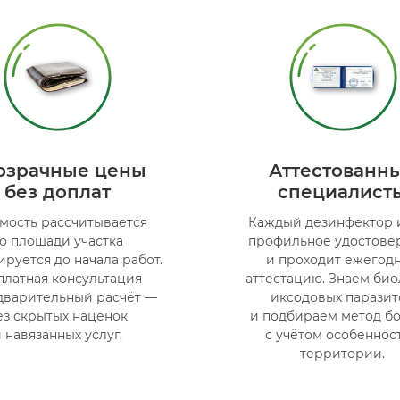
озрачные цены
Аттестованн
без доплат
специалист
мость рассчитывается
Каждый дезинфектор 
о площади участка
профильное удостове
ируется до начала работ.
и проходит ежегод
платная консультация
аттестацию. Знаем би
дварительный расчёт —
иксодовых паразит
ез скрытых наценок
и подбираем метод б
 навязанных услуг.
с учётом особеннос
территории.