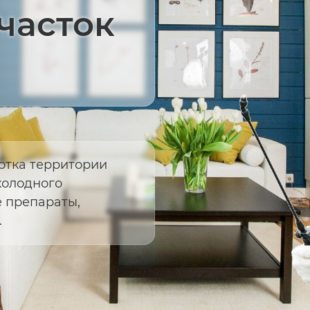
часток
отка территории
холодного
 препараты,
.