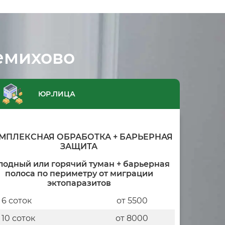
емихово
ЮР.ЛИЦА
МПЛЕКСНАЯ ОБРАБОТКА + БАРЬЕРНАЯ
ЗАЩИТА
лодный или горячий туман + барьерная
полоса по периметру от миграции
эктопаразитов
 6 соток
от 5500
 10 соток
от 8000