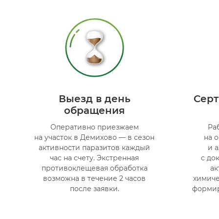
Выезд в день
Сер
обращения
Оперативно приезжаем
Ра
на участок в Демихово — в сезон
на 
активности паразитов каждый
и 
час на счету. Экстренная
с до
противоклещевая обработка
ак
возможна в течение 2 часов
химиче
после заявки.
формир