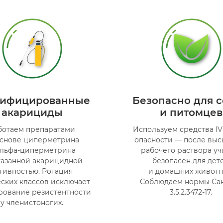
тифицированные
Безопасно для 
акарициды
и питомцев
ботаем препаратами
Используем средства IV
основе циперметрина
опасности — после выс
альфа-циперметрина
рабочего раствора уч
казанной акарицидной
безопасен для дет
тивностью. Ротация
и домашних животн
ских классов исключает
Соблюдаем нормы С
ование резистентности
3.5.2.3472-17.
у членистоногих.