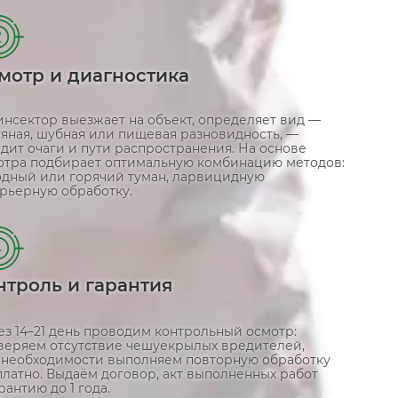
2
мотр и диагностика
инсектор выезжает на объект, определяет вид —
тяная, шубная или пищевая разновидность, —
дит очаги и пути распространения. На основе
отра подбирает оптимальную комбинацию методов:
одный или горячий туман, ларвицидную
арьерную обработку.
4
нтроль и гарантия
ез 14–21 день проводим контрольный осмотр:
веряем отсутствие чешуекрылых вредителей,
 необходимости выполняем повторную обработку
платно. Выдаём договор, акт выполненных работ
рантию до 1 года.