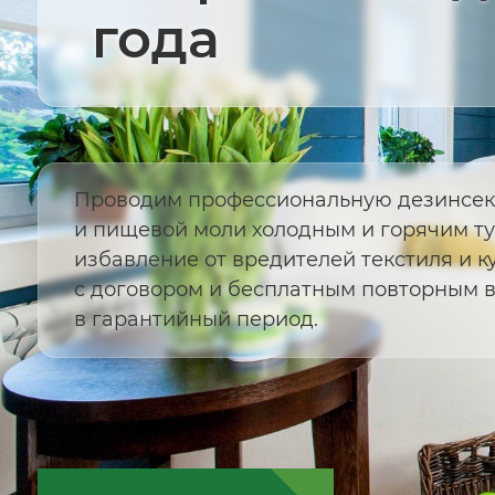
года
Проводим профессиональную дезинсек
и пищевой моли холодным и горячим т
избавление от вредителей текстиля и к
с договором и бесплатным повторным 
в гарантийный период.