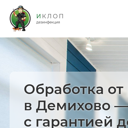
дезинфекция
Обработка от
в Демихово —
с гарантией д