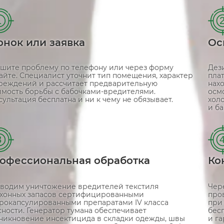
1
онок или заявка
Ос
шите проблему по телефону или через форму
Дез
сайте. Специалист уточнит тип помещения, характер
пла
реждений и рассчитает предварительную
нахо
имость борьбы с бабочками-вредителями.
осм
сультация бесплатна и ни к чему не обязывает.
хол
и б
3
офессиональная обработка
Ко
водим уничтожение вредителей текстиля
Чер
ухонных запасов сертифицированными
про
рокапсулированными препаратами IV класса
при
сности. Генератор тумана обеспечивает
бес
никновение инсектицида в складки одежды, швы
и га