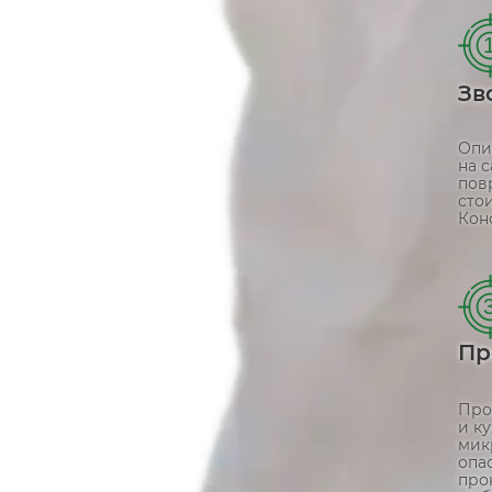
Зв
Опи
на 
пов
сто
Кон
Пр
Про
и к
мик
опа
про