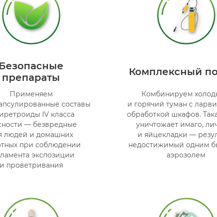
Безопасные
Комплексный п
препараты
Применяем
Комбинируем холод
апсулированные составы
и горячий туман с ларв
иретроиды IV класса
обработкой шкафов. Так
сности — безвредные
уничтожает имаго, ли
я людей и домашних
и яйцекладки — резул
тных при соблюдении
недостижимый одним б
гламента экспозиции
аэрозолем
и проветривания