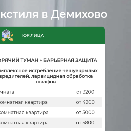
екстиля в Демихово
ЮР.ЛИЦА
ОРЯЧИЙ ТУМАН + БАРЬЕРНАЯ ЗАЩИТА
омплексное истребление чешуекрылых
вредителей, ларвицидная обработка
шкафов
мната
от 3200
комнатная квартира
от 4200
комнатная квартира
от 5000
комнатная квартира
от 5800