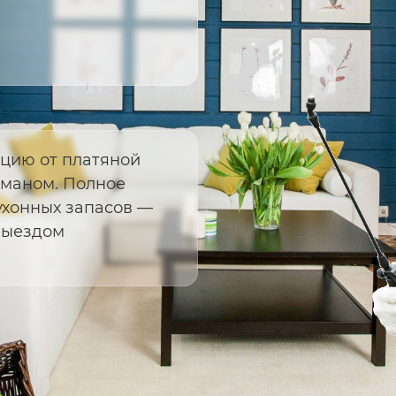
цию от платяной
уманом. Полное
ухонных запасов —
выездом