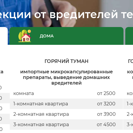
кции от вредителей т
ДОМА
ГОРЯЧИЙ ТУМАН
Г
ка
импортные микрокапсулированные
к
препараты, выведение домашних
вредителей
0
комната
от 2500
ко
0
1-комнатная квартира
от 3200
1-
0
2-комнатная квартира
от 3900
2-
0
3-комнатная квартира
от 4500
3-
0