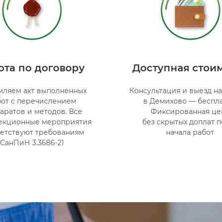
ота по договору
Доступная стои
ляем акт выполненных
Консультация и выезд н
бот с перечислением
в Демихово — беспла
аратов и методов. Все
Фиксированная це
екционные мероприятия
без скрытых доплат 
ветствуют требованиям
начала работ
СанПиН 3.3686-21