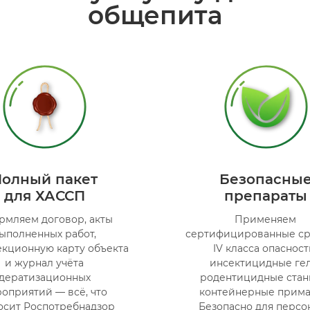
общепита
Полный пакет
Безопасны
для ХАССП
препараты
рмляем договор, акты
Применяем
ыполненных работ,
сертифицированные ср
екционную карту объекта
IV класса опасност
и журнал учёта
инсектицидные гел
дератизационных
родентицидные стан
оприятий — всё, что
контейнерные прима
осит Роспотребнадзор
Безопасно для персо