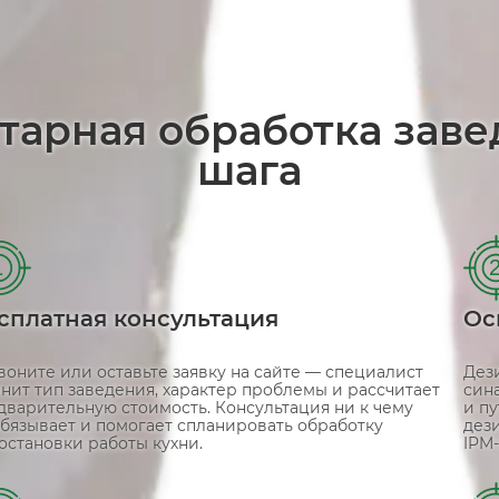
тарная обработка зав
шага
1
сплатная консультация
Ос
воните или оставьте заявку на сайте — специалист
Дез
чнит тип заведения, характер проблемы и рассчитает
син
дварительную стоимость. Консультация ни к чему
и п
обязывает и помогает спланировать обработку
дез
 остановки работы кухни.
IPM