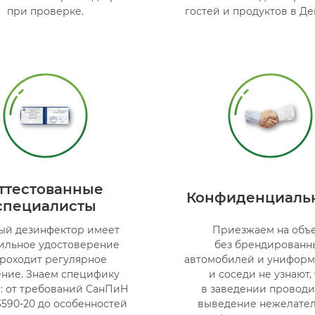
при проверке.
гостей и продуктов в Де
ттестованные
Конфиденциаль
специалисты
ый дезинфектор имеет
Приезжаем на объ
ильное удостоверение
без брендированн
проходит регулярное
автомобилей и униформы
ение. Знаем специфику
и соседи не узнают, 
: от требований СанПиН
в заведении проводи
4.3590-20 до особенностей
выведение нежелате