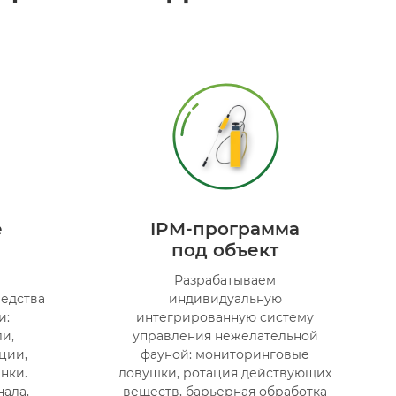
е
IPM-программа
под объект
Разрабатываем
едства
индивидуальную
и:
интегрированную систему
и,
управления нежелательной
ции,
фауной: мониторинговые
нки.
ловушки, ротация действующих
нала,
веществ, барьерная обработка