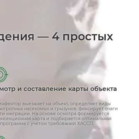
едения — 4 простых
2
мотр и составление карты объекта
инфектор выезжает на объект, определяет виды
антропных насекомых и грызунов, фиксирует очаги
ути миграции. На основе осмотра формируется
инсекционная карта и подбирается оптимальная
-программа с учётом требований ХАССП.