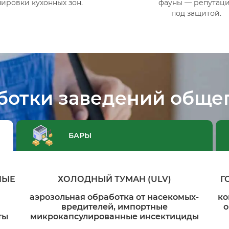
ировки кухонных зон.
фауны — репутац
под защитой.
ботки заведений обще
БАРЫ
НЫЕ
ХОЛОДНЫЙ ТУМАН (ULV)
Г
аэрозольная обработка от насекомых-
ко
вредителей, импортные
о
ты
микрокапсулированные инсектициды