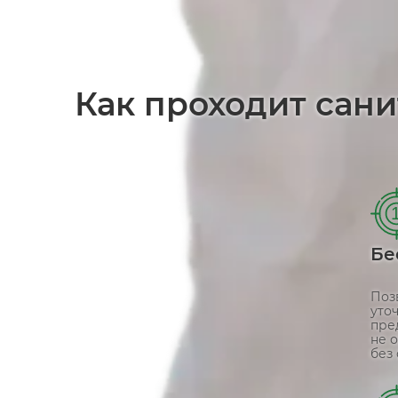
Как проходит сани
Бе
Поз
уто
пре
не 
без