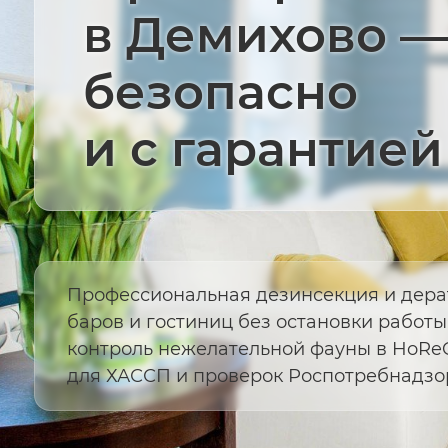
в Демихово —
безопасно
и с гарантией
Профессиональная дезинсекция и дера
баров и гостиниц без остановки работ
контроль нежелательной фауны в HoRe
для ХАССП и проверок Роспотребнадзо