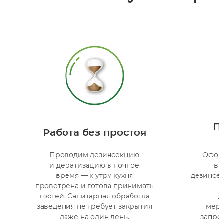
Работа без простоя
Проводим дезинсекцию
Офо
и дератизацию в ночное
в
время — к утру кухня
дезинс
проветрена и готова принимать
гостей. Санитарная обработка
заведения не требует закрытия
мер
даже на один день.
запр