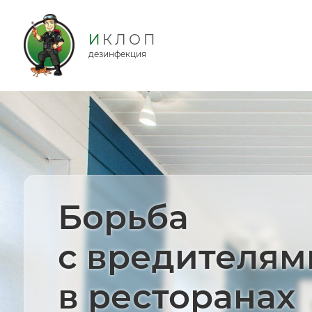
дезинфекция
Борьба
с вредителям
в ресторанах