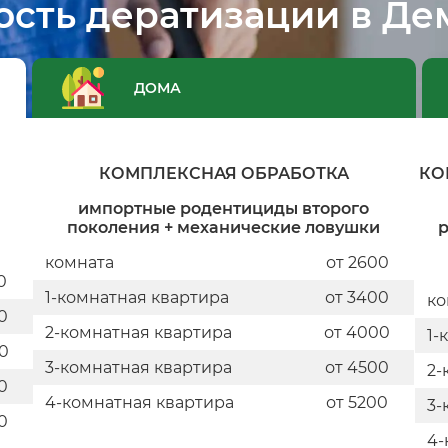
ость дератизации в Де
ДОМА
КОМПЛЕКСНАЯ ОБРАБОТКА
КО
импортные родентициды второго
поколения + механические ловушки
р
комната
от 2600
0
1-комнатная квартира
от 3400
ко
0
2-комнатная квартира
от 4000
1-
0
3-комнатная квартира
от 4500
2-
0
4-комнатная квартира
от 5200
3-
0
4-