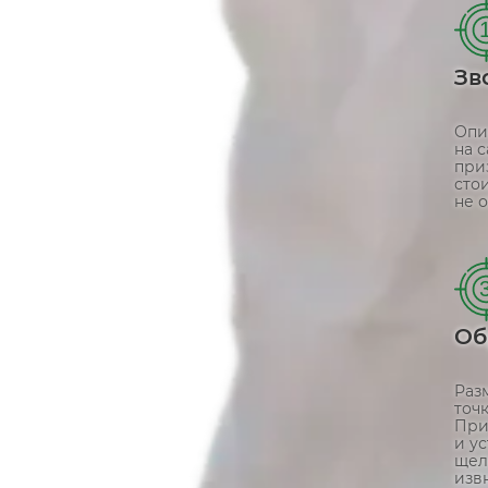
Зв
Опи
на 
при
сто
не о
Об
Раз
точ
При
и у
щел
извн