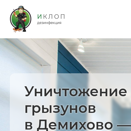
дезинфекция
Уничтожение
грызунов
в Демихово —