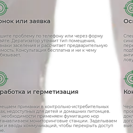
1
онок или заявка
Ос
шите проблему по телефону или через форму
Спе
сайте. Дератизатор уточнит тип помещения,
син
знаки заселения и рассчитает предварительную
пер
имость. Консультация бесплатна и ни к чему
под
бязывает.
ант
лов
3
работка и герметизация
Ко
мещаем приманки в контрольно-истребительных
Чер
ках, недоступных для детей и домашних питомцев.
про
 необходимости применяем фумигацию нор
док
станавливаем мониторинговые станции. Заделываем
дого
и и вводы коммуникаций, чтобы перекрыть доступ
вые
е.