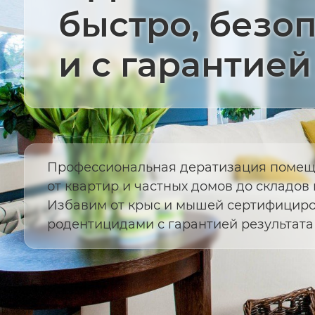
быстро, безо
и с гарантией
Профессиональная дератизация помещ
от квартир и частных домов до складов 
Избавим от крыс и мышей сертифицир
родентицидами с гарантией результата д