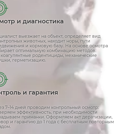
2
мотр и диагностика
циалист выезжает на объект, определяет вид
антропных животных, находит норы, пути
едвижения и кормовую базу. На основе осмотра
бирает оптимальную комбинацию методов:
икоагулянтные родентициды, механические
ушки, герметизацию.
4
нтроль и гарантия
ез 7–14 дней проводим контрольный осмотр:
веряем эффективность, при необходимости
ладываем приманки. Оформляем акт дератизации,
вор и гарантию до 1 года с бесплатным повторным
здом.