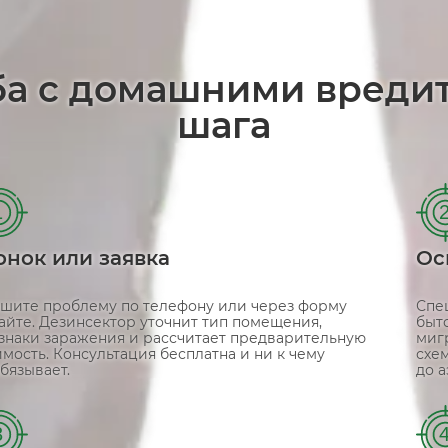
ба с домашними вреди
шага
1
онок или заявка
Ос
шите проблему по телефону или через форму
Спе
сайте. Дезинсектор уточнит тип помещения,
быт
знаки заражения и рассчитает предварительную
миг
имость. Консультация бесплатна и ни к чему
схе
бязывает.
до 
3