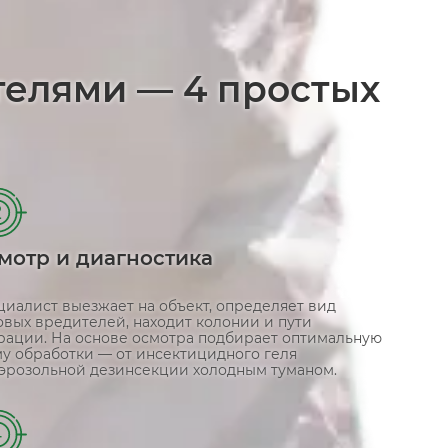
телями — 4 простых
2
мотр и диагностика
циалист выезжает на объект, определяет вид
овых вредителей, находит колонии и пути
рации. На основе осмотра подбирает оптимальную
му обработки — от инсектицидного геля
аэрозольной дезинсекции холодным туманом.
4