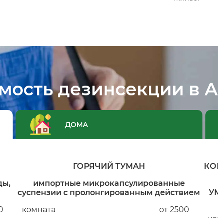
мость дезинсекции в 
ДОМА
ГОРЯЧИЙ ТУМАН
КО
ды,
импортные микрокапсулированные
суспензии с пролонгированным действием
У
0
комната
от 2500