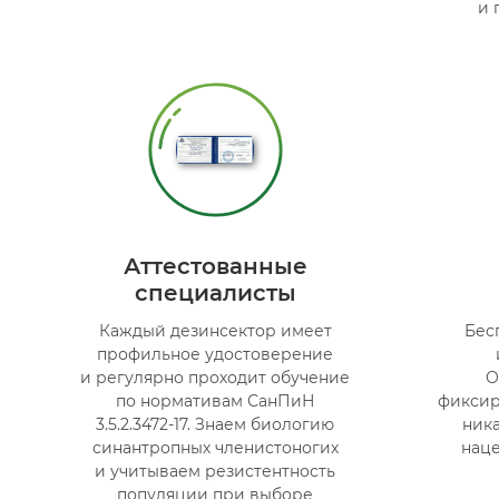
и 
Аттестованные
специалисты
Каждый дезинсектор имеет
Бес
профильное удостоверение
и регулярно проходит обучение
О
по нормативам СанПиН
фиксир
3.5.2.3472-17. Знаем биологию
ника
синантропных членистоногих
наце
и учитываем резистентность
популяции при выборе