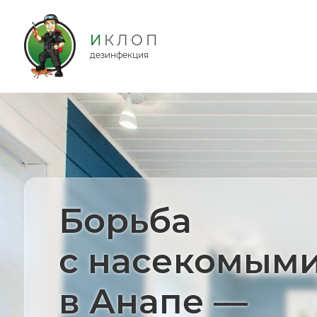
дезинфекция
Борьба
с насекомым
в Анапе —