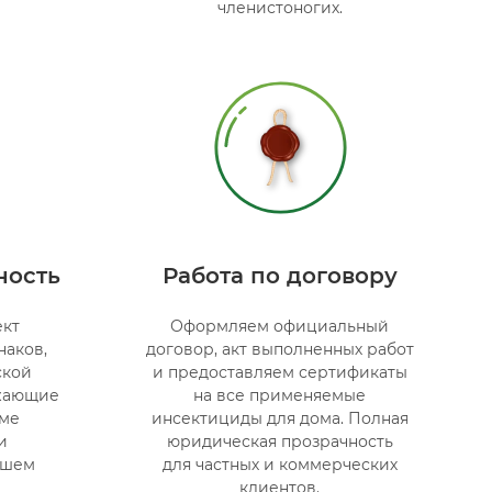
членистоногих.
ность
Работа по договору
ект
Оформляем официальный
наков,
договор, акт выполненных работ
ской
и предоставляем сертификаты
ужающие
на все применяемые
еме
инсектициды для дома. Полная
и
юридическая прозрачность
ашем
для частных и коммерческих
клиентов.