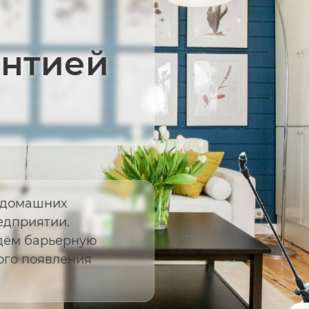
антией
т домашних
едприятии.
дём барьерную
ого появления