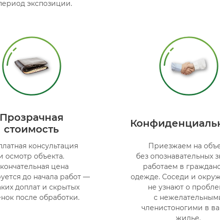
период экспозиции.
Прозрачная
Конфиденциаль
стоимость
платная консультация
Приезжаем на объ
и осмотр объекта.
без опознавательных з
кончательная цена
работаем в граждан
уется до начала работ —
одежде. Соседи и окр
ких доплат и скрытых
не узнают о пробл
нок после обработки.
с нежелательным
членистоногими в в
жилье.