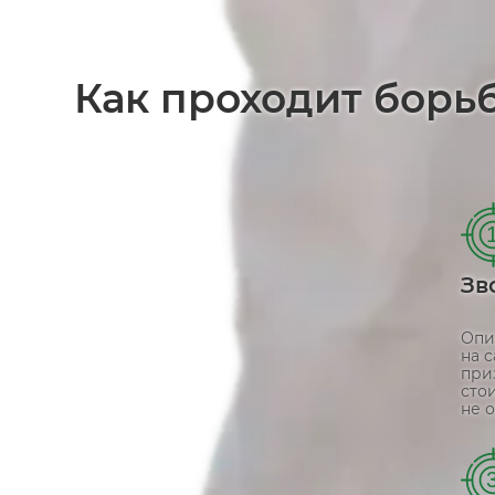
Как проходит борь
Зв
Опи
на 
при
сто
не о