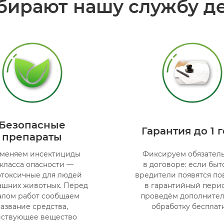
бирают нашу службу д
Безопасные
Гарантия до 1 
препараты
меняем инсектициды
Фиксируем обязатель
 класса опасности —
в договоре: если бы
токсичные для людей
вредители появятся по
ашних животных. Перед
в гарантийный пери
алом работ сообщаем
проведём дополните
название средства,
обработку бесплатн
йствующее вещество