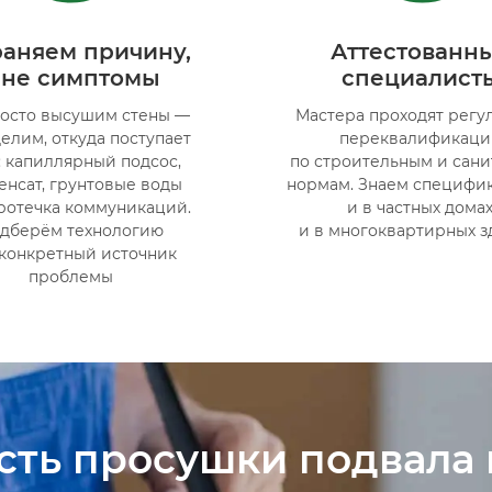
раняем причину,
Аттестованн
 не симптомы
специалист
осто высушим стены —
Мастера проходят регу
елим, откуда поступает
переквалификац
: капиллярный подсос,
по строительным и сан
енсат, грунтовые воды
нормам. Знаем специфик
ротечка коммуникаций.
и в частных домах
дберём технологию
и в многоквартирных з
 конкретный источник
проблемы
сть просушки подвала 