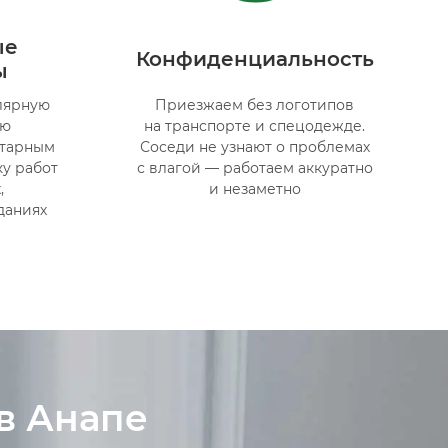
ые
Конфиденциальность
ы
лярную
Приезжаем без логотипов
ию
на транспорте и спецодежде.
итарным
Соседи не узнают о проблемах
у работ
с влагой — работаем аккуратно
,
и незаметно
даниях
в Анапе