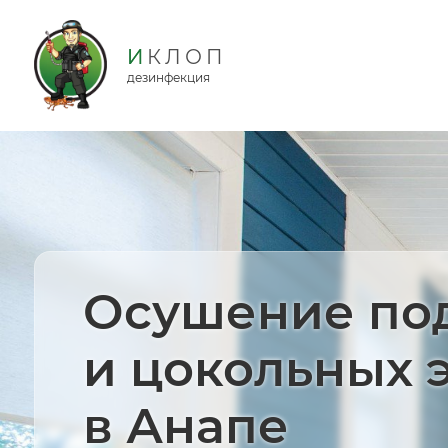
дезинфекция
Осушение по
и цокольных 
в Анапе