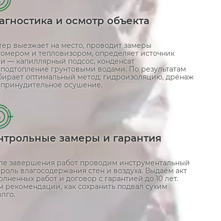
агностика и осмотр объекта
тер выезжает на место, проводит замеры
гомером и тепловизором, определяет источник
ги — капиллярный подсос, конденсат
 подтопление грунтовыми водами. По результатам
бирает оптимальный метод: гидроизоляцию, дренаж
 принудительное осушение.
4
нтрольные замеры и гарантия
ле завершения работ проводим инструментальный
роль влагосодержания стен и воздуха. Выдаём акт
лненных работ и договор с гарантией до 10 лет.
м рекомендации, как сохранить подвал сухим
лго.