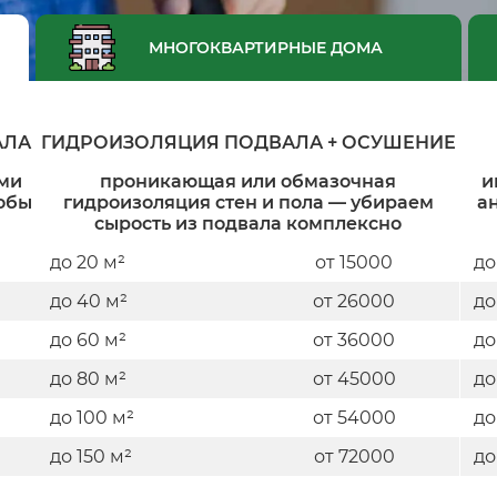
МНОГОКВАРТИРНЫЕ ДОМА
АЛА
ГИДРОИЗОЛЯЦИЯ ПОДВАЛА + ОСУШЕНИЕ
ми
проникающая или обмазочная
и
обы
гидроизоляция стен и пола — убираем
а
сырость из подвала комплексно
до 20 м²
от 15000
до
до 40 м²
от 26000
до
до 60 м²
от 36000
до
до 80 м²
от 45000
до
до 100 м²
от 54000
до
до 150 м²
от 72000
до