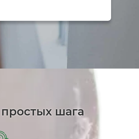
 простых шага
2