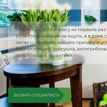
Уберём сырость и влагу из подвала раз 
Если стены мокрые на ощупь, а в доме 
запах — приедем, найдём причину и ус
Гидроизоляция, просушка, антигрибков
по договору с гарантией.
ВЫЗВАТЬ СПЕЦИАЛИСТА