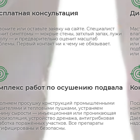
сплатная консультация
Ди
воните или оставьте заявку на сайте. Специалист
Мас
чнит симптомы — мокрые стены, затхлый запах, лужи
вла
полу — и предварительно оценит масштаб
вла
блемы. Первый контакт ни к чему не обязывает.
или
под
или
3
мплекс работ по осушению подвала
Ко
олняем просушку конструкций промышленными
Пос
шителями и тепловыми пушками, устраняем
конт
чину сырости — инъекционная или проникающая
выпо
роизоляция, устройство дренажа, антигрибковая
Даё
аботка поражённых участков. Все препараты
надо
тифицированы и безопасны.