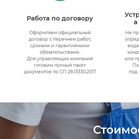
Уст
Работа по договору
а
Оформляем официальный
Не пр
договор с перечнем работ,
опред
сроками и гарантийными
вода
обязательствами.
конд
Для управляющих компаний
или п
готовим полный пакет
По
документов по СП 28.13330.2017
под
Стоимо