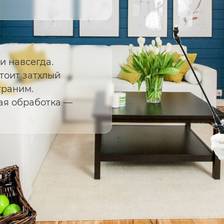
и навсегда.
стоит затхлый
траним.
ая обработка —