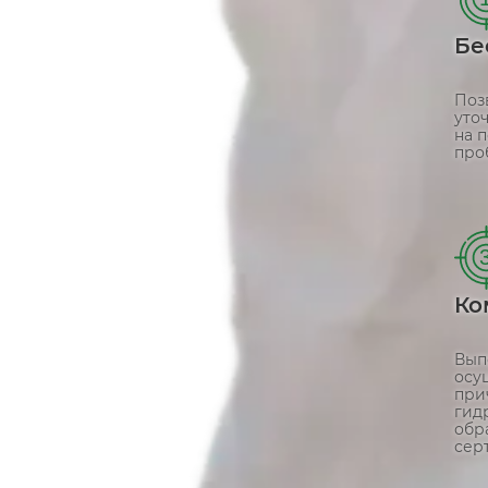
Бе
Поз
уто
на 
про
Ко
Вып
осу
при
гид
обр
сер