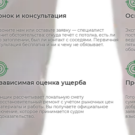
1
онок и консультация
Ос
воните нам или оставьте заявку — специалист
Экс
нит обстоятельства: откуда течёт с потолка, есть ли
пос
 о затоплении, был ли контакт с соседями. Первичная
вед
ультация бесплатна и ни к чему не обязывает.
пят
обои
3
зависимая оценка ущерба
Пр
нщик рассчитывает локальную смету
Гот
восстановительный ремонт с учётом рыночных цен
сумм
материалы и работы. Вы получаете официальное
доб
лючение, которое принимается судом
зая
доказательство.
взыс