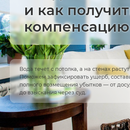
и как получит
компенсацию
Вода течёт с потолка, а на стенах расту
Поможем зафиксировать ущерб, состави
полного возмещения убытков — от дос
до взыскания через суд.