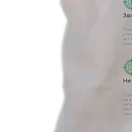
Зв
Поз
уточ
акт
конс
Не
Оце
на 
на 
зак
как 