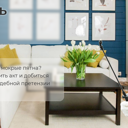
ь
т мокрые пятна?
ть акт и добиться
удебной претензии