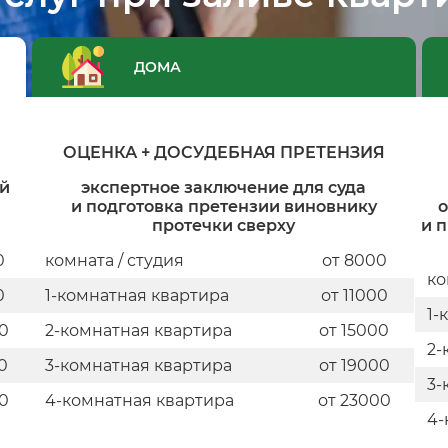
ДОМА
ОЦЕНКА + ДОСУДЕБНАЯ ПРЕТЕНЗИЯ
ой
экспертное заключение для суда
и подготовка претензии виновнику
о
протечки сверху
и 
0
комната / студия
от 8000
ко
0
1-комнатная квартира
от 11000
1-
00
2-комнатная квартира
от 15000
2-
0
3-комнатная квартира
от 19000
3-
00
4-комнатная квартира
от 23000
4-