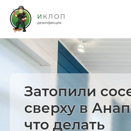
дезинфекция
Затопили сос
сверху в Ана
что делать