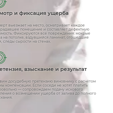
2
мотр и фиксация ущерба
перт выезжает на место, осматривает каждое
традавшее помещение и составляет дефектную
омость. Фиксируются все повреждения: мокрые
на на потолке, вздувшийся ламинат, отошедшие
, следы сырости на стенах.
4
етензия, взыскание и результат
овим досудебную претензию виновнику с расчётом
ы компенсации. Если соседи не хотят платить
ровольно — сопровождаем подачу искового
вления о возмещении ущерба от залива до полного
кания.