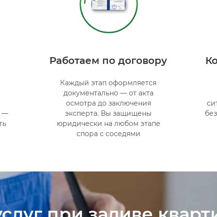
Работаем по договору
К
Каждый этап оформляется
документально — от акта
.
осмотра до заключения
си
е —
эксперта. Вы защищены
без
ть
юридически на любом этапе
спора с соседями
услуг при заливе кварт