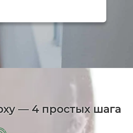
рху — 4 простых шага