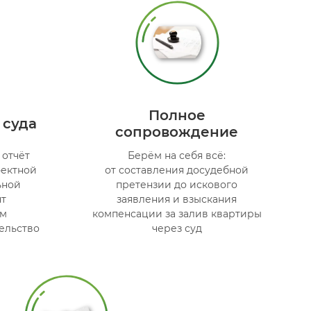
Полное
 суда
сопровождение
отчёт
Берём на себя всё:
фектной
от составления досудебной
ьной
претензии до искового
т
заявления и взыскания
ом
компенсации за залив квартиры
ельство
через суд