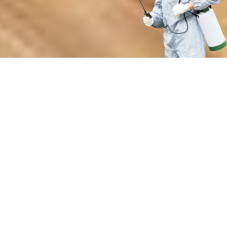
Почему выбирают нашу службу
дезинсекции от кровососущих
насекомых