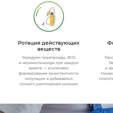
Ротация действующих
Ф
веществ
Чередуем пиретроиды, ФОС
Рас
и неоникотиноиды при каждом
б
визите — исключаем
и з
формирование резистентности
Никак
популяции и добиваемся
платит
полного уничтожения колонии