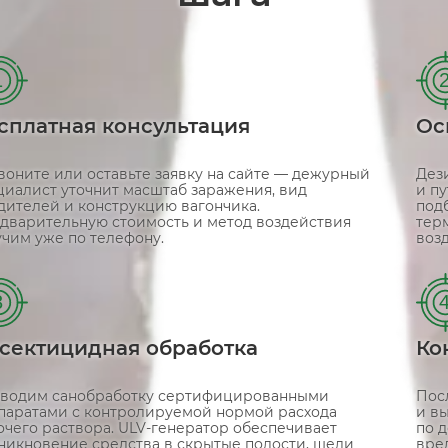
1
сплатная консультация
Ос
воните или оставьте заявку на сайте — дежурный
Дези
циалист уточнит масштаб заражения, вид
и п
дителей и конструкцию вагончика.
подб
дварительную стоимость и метод воздействия
тер
учим уже по телефону.
воз
3
сектицидная обработка
Ко
водим санобработку сертифицированными
Пос
паратами с контролируемой нормой расхода
и вы
очего раствора. ULV-генератор обеспечивает
по д
никновение средства в скрытые полости, щели
вре