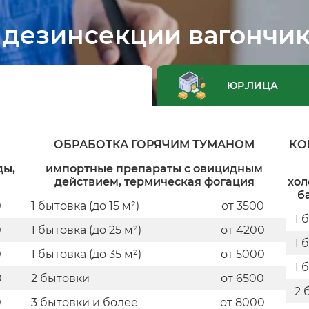
 дезинсекции вагончик
ЮР.ЛИЦА
М
ОБРАБОТКА ГОРЯЧИМ ТУМАНОМ
КО
ды,
импортные препараты с овицидным
действием, термическая фогация
хол
б
0
1 бытовка (до 15 м²)
от 3500
1 
0
1 бытовка (до 25 м²)
от 4200
1 
0
1 бытовка (до 35 м²)
от 5000
1 
0
2 бытовки
от 6500
2 
0
3 бытовки и более
от 8000