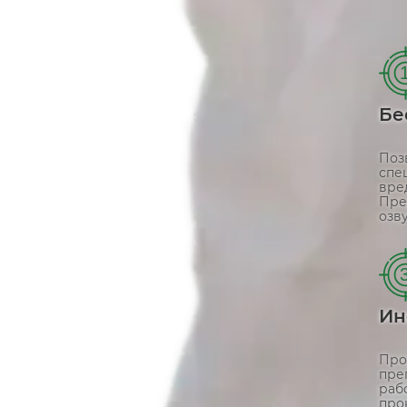
Бе
Поз
спе
вре
Пре
озв
Ин
Про
пре
раб
про