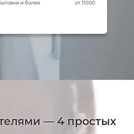
бытовки и более
от 11000
телями — 4 простых