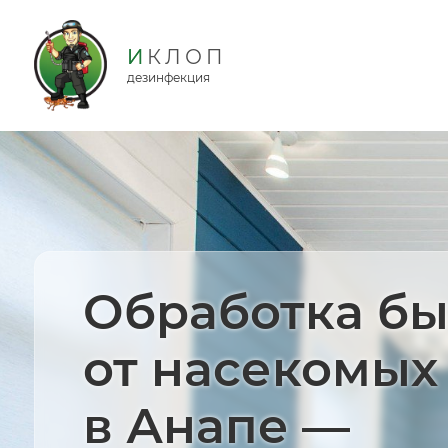
дезинфекция
Обработка бы
от насекомых
в Анапе —