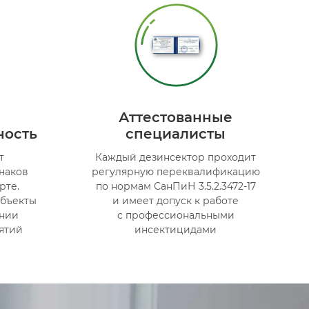
Аттестованные
ность
специалисты
т
Каждый дезинсектор проходит
знаков
регулярную переквалификацию
рте.
по нормам СанПиН 3.5.2.3472-17
объекты
и имеет допуск к работе
ении
с профессиональными
ятий
инсектицидами