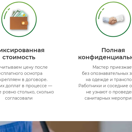
иксированная
Полная
стоимость
конфиденциаль
считываем цену после
Мастер приезжае
есплатного осмотра
без опознавательных 
акрепляем в договоре.
на одежде и транспо
их доплат в процессе —
Работники и соседние 
е ровно столько, сколько
не узнают о провед
согласовали
санитарных меропри