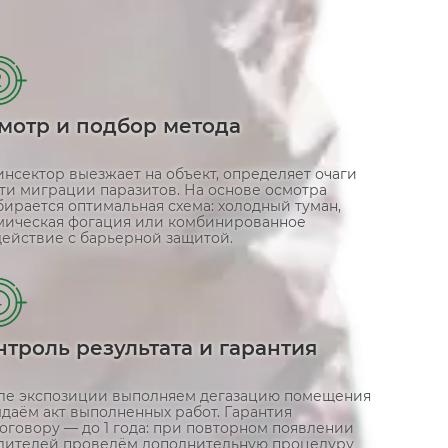
2
мотр и подбор метода
нсектор выезжает на объект, определяет очаги
ути миграции паразитов. На основе осмотра
ирается оптимальная схема: холодный туман,
мическая фогация или комбинированное
действие с барьерной защитой.
4
нтроль результата и гарантия
ле экспозиции выполняем дегазацию помещения
даём акт выполненных работ. Гарантия
оговору — до 1 года: при повторном появлении
дителей проведём дополнительную процедуру