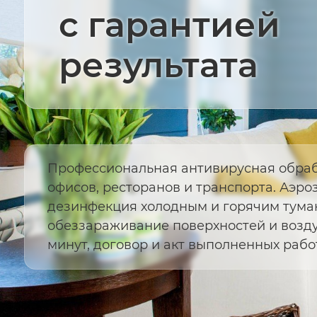
с гарантией
результата
Профессиональная антивирусная обраб
офисов, ресторанов и транспорта. Аэро
дезинфекция холодным и горячим тума
обеззараживание поверхностей и воздух
минут, договор и акт выполненных работ