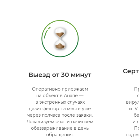
Сер
Выезд от 30 минут
Оперативно приезжаем
П
на объект в Анапе —
в экстренных случаях
виру
дезинфектор на месте уже
и I
через полчаса после заявки.
б
Локализуем очаг и начинаем
и 
обеззараживание в день
П
обращения.
под м