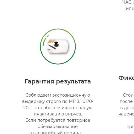
ЧАС,
или
Фикс
Гарантия результата
Соблюдаем экспозиционную
Стои
выдержку строго по МР 3.1.0170-
после
20 — это обеспечивает полную
в дог
инактивацию вируса.
нацено
Если потребуется повторное
обеззараживание
пр
в гарантийный период —