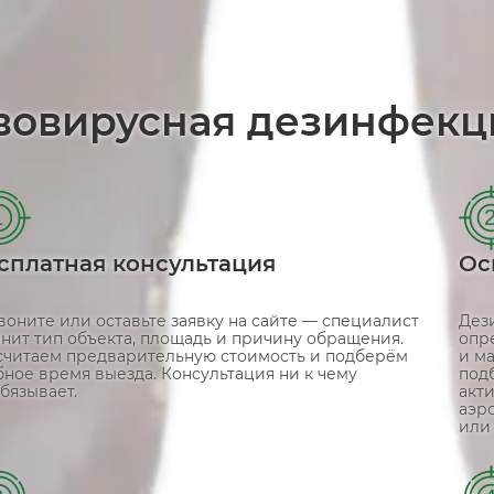
вовирусная дезинфекц
1
сплатная консультация
Ос
воните или оставьте заявку на сайте — специалист
Дез
чнит тип объекта, площадь и причину обращения.
опр
считаем предварительную стоимость и подберём
и м
бное время выезда. Консультация ни к чему
под
бязывает.
акт
аэр
или