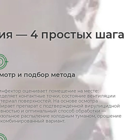
ия — 4 простых шага
2
мотр и подбор метода
инфектор оценивает помещение на месте:
еделяет контактные точки, состояние вентиляции
атериал поверхностей. На основе осмотра
бирает препарат с подтверждённой вирулицидной
ивностью и оптимальный способ обработки —
озольное распыление холодным туманом, орошение
 комбинированный вариант.