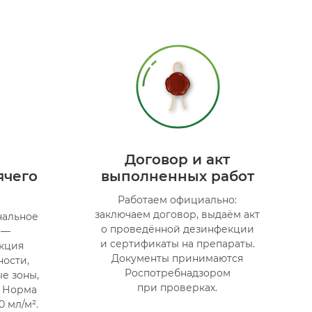
ы
Договор и акт
ячего
выполненных работ
Работаем официально:
заключаем договор, выдаём акт
нальное
о проведённой дезинфекции
 —
и сертификаты на препараты.
кция
Документы принимаются
ности,
Роспотребнадзором
е зоны,
при проверках.
. Норма
0 мл/м².