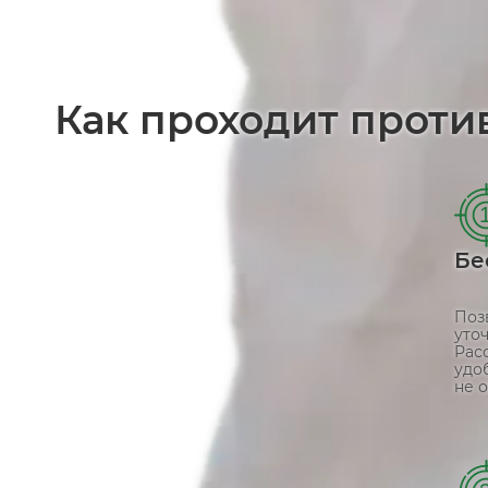
Как проходит проти
Бе
Поз
уто
Рас
удо
не о