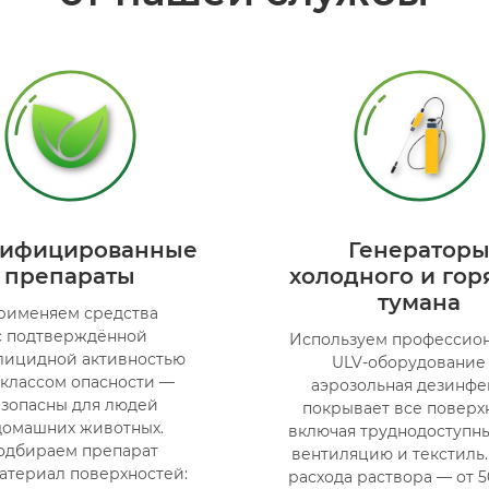
тифицированные
Генератор
препараты
холодного и гор
тумана
рименяем средства
с подтверждённой
Используем профессио
лицидной активностью
ULV-оборудование
V классом опасности —
аэрозольная дезинфе
езопасны для людей
покрывает все поверх
домашних животных.
включая труднодоступны
одбираем препарат
вентиляцию и текстиль
атериал поверхностей:
расхода раствора — от 5