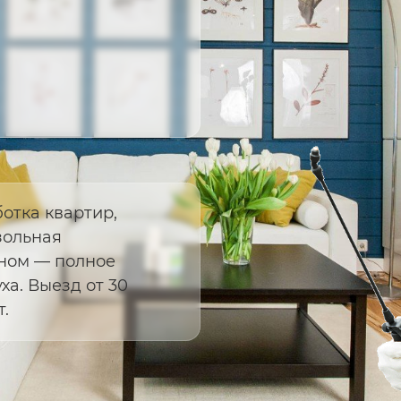
отка квартир,
зольная
ном — полное
а. Выезд от 30
.