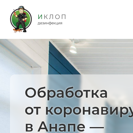
дезинфекция
Обработка
от коронавир
в Анапе —