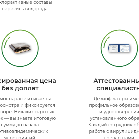
 хлорактивные составы
 перекись водорода.
ированная цена
Аттестованн
без доплат
специалист
мость рассчитывается
Дезинфекторы име
 осмотра и фиксируется
профильное образов
оворе. Никаких скрытых
и удостоверения
к — вы знаете итоговую
установленного обра
сумму до начала
Каждый сотрудник о
отивоэпидемических
работе с вирулицид
мероприятий.
препаратами