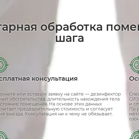
тарная обработка пом
шага
1
сплатная консультация
Ос
воните или оставьте заявку на сайте — дезинфектор
Спе
чнит обстоятельства, длительность нахождения тела
СИЗ
остояние помещения. На основе этих данных
и г
считает предварительную стоимость и согласует
По 
мя выезда. Консультация ни к чему не обязывает.
мет
озо
3