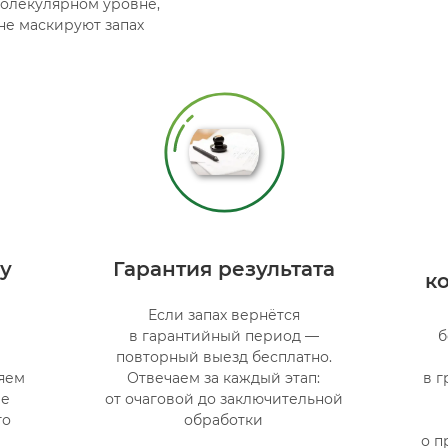
молекулярном уровне,
 не маскируют запах
у
Гарантия результата
к
Если запах вернётся
в гарантийный период —
б
повторный выезд бесплатно.
яем
Отвечаем за каждый этап:
в г
ые
от очаговой до заключительной
го
обработки
о п