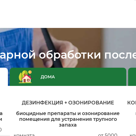
арной обработки посл
ДОМА
ДЕЗИНФЕКЦИЯ + ОЗОНИРОВАНИЕ
КО
а
биоцидные препараты и озонирование
и
помещения для устранения трупного
запаха
0
комната
от 5000
ко