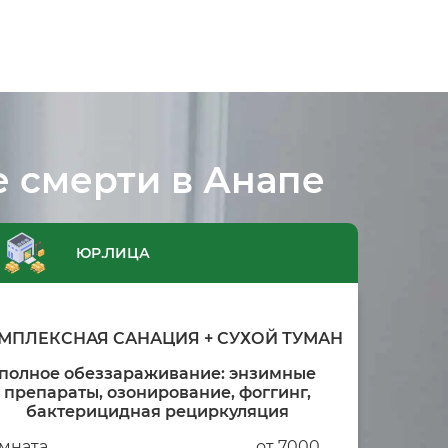
е смерти в Анапе
ЮР.ЛИЦА
МПЛЕКСНАЯ САНАЦИЯ + СУХОЙ ТУМАН
полное обеззараживание: энзимные
препараты, озонирование, фоггинг,
бактерицидная рециркуляция
мната
от 7000