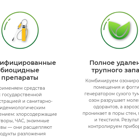
тифицированные
Полное удале
биоцидные
трупного зап
препараты
Комбинируем озониро
помещения и фогг
рименяем средства
генератором сухого ту
с государственной
озон разрушает моле
страцией и санитарно-
одорантов, а аэроз
пидемиологическим
проникает в поры стен,
ением: хлорсодержащие
и текстиля. Результ
творы, ЧАС, энзимные
контролируем прибо
авы — они расщепляют
одукты разложения