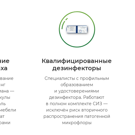
ние
Квалифицированные
аха
дезинфекторы
вание
Специалисты с профильным
инг
образованием
мана —
и удостоверениями
кулы
дезинфектора. Работают
оль
в полном комплекте СИЗ —
 мебели
исключён риск вторичного
ат
распространения патогенной
рами
микрофлоры