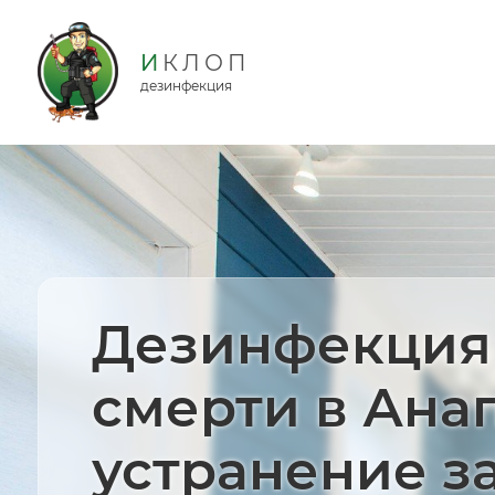
дезинфекция
Дезинфекция
смерти в Ана
устранение з