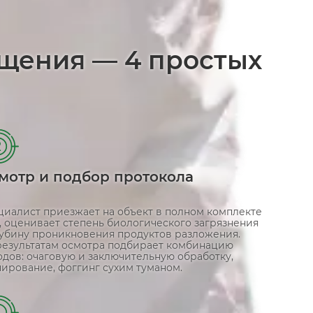
ещения — 4 простых
2
мотр и подбор протокола
циалист приезжает на объект в полном комплекте
, оценивает степень биологического загрязнения
лубину проникновения продуктов разложения.
результатам осмотра подбирает комбинацию
одов: очаговую и заключительную обработку,
нирование, фоггинг сухим туманом.
4