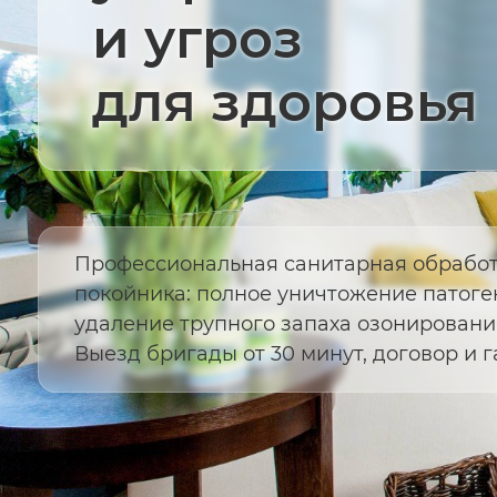
и угроз
для здоровья
Профессиональная санитарная обработ
покойника: полное уничтожение патог
удаление трупного запаха озонировани
Выезд бригады от 30 минут, договор и г