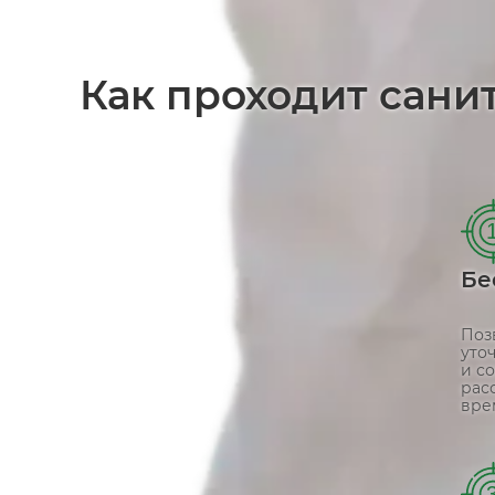
Как проходит сани
Бе
Поз
уто
и с
рас
вре