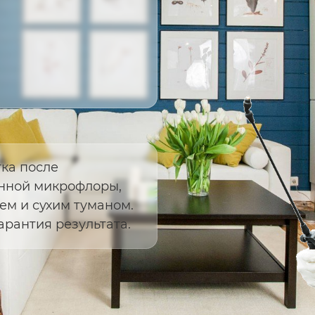
ка после
енной микрофлоры,
ем и сухим туманом.
арантия результата.