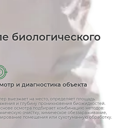
ле биологического
2
мотр и диагностика объекта
тер выезжает на место, определяет площадь
ажения и глубину проникновения биожидкостей.
основе осмотра подбирает комбинацию методов:
аническую очистку, химическое обеззараживание,
нирование помещения или сухотуманную обработку.