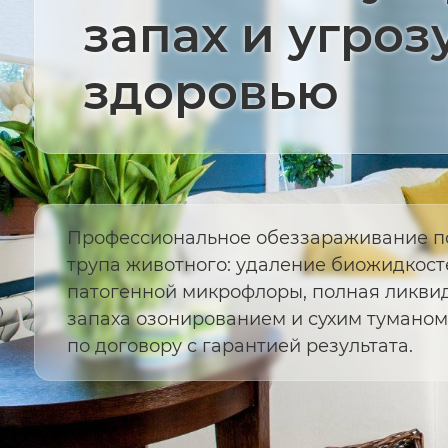
запах и угроз
здоровью
Профессиональное обеззараживание п
трупа животного: удаление биожидкост
патогенной микрофлоры, полная ликви
запаха озонированием и сухим туманом
по договору с гарантией результата.