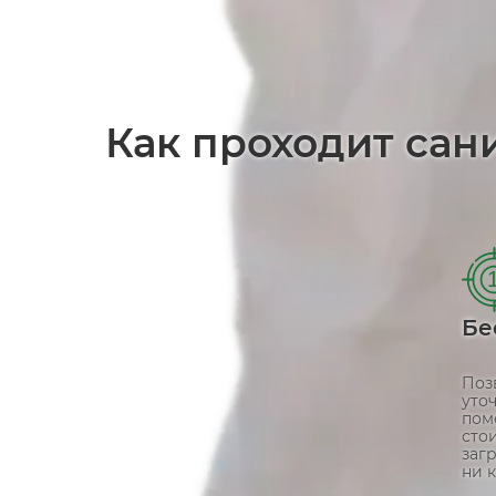
Как проходит сан
Бе
Поз
уто
пом
сто
заг
ни к