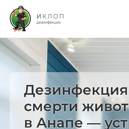
дезинфекция
Дезинфекция
смерти живот
в Анапе — ус