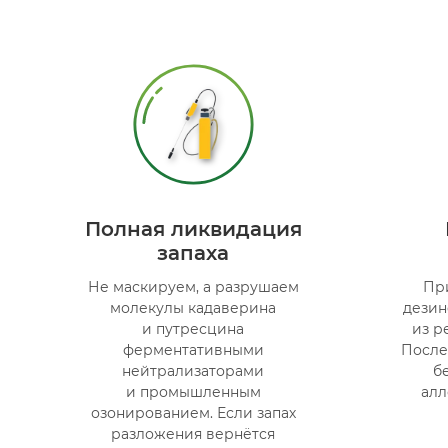
Полная ликвидация
запаха
Не маскируем, а разрушаем
Пр
молекулы кадаверина
дези
и путресцина
из р
ферментативными
После
нейтрализаторами
б
и промышленным
алл
озонированием. Если запах
разложения вернётся