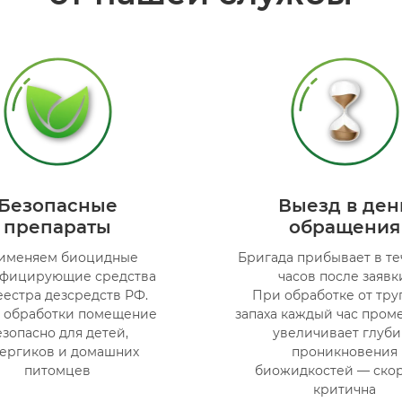
Безопасные
Выезд в ден
препараты
обращения
именяем биоцидные
Бригада прибывает в те
нфицирующие средства
часов после заявк
еестра дезсредств РФ.
При обработке от тру
 обработки помещение
запаха каждый час пром
езопасно для детей,
увеличивает глуби
ергиков и домашних
проникновения
питомцев
биожидкостей — ско
критична