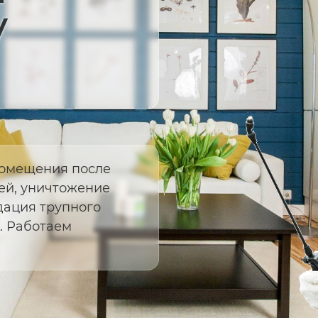
у
омещения после
ей, уничтожение
дация трупного
. Работаем