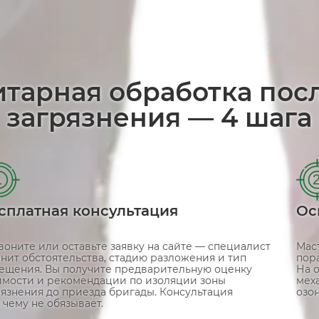
итарная обработка пос
загрязнения — 4 шага
1
сплатная консультация
Ос
воните или оставьте заявку на сайте — специалист
Мас
чнит обстоятельства, стадию разложения и тип
пор
ещения. Вы получите предварительную оценку
На 
имости и рекомендации по изоляции зоны
мех
рязнения до приезда бригады. Консультация
озо
 чему не обязывает.