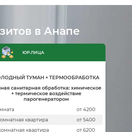
зитов в Анапе
ЮР.ЛИЦА
ОЛОДНЫЙ ТУМАН + ТЕРМООБРАБОТКА
ная санитарная обработка: химическое
+ термическое воздействие
парогенератором
мната
от 4200
комнатная квартира
от 5400
комнатная квартира
от 6200