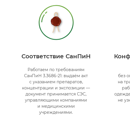
Соответствие СанПиН
Конф
Работаем по требованиям
СанПиН 3.3686-21: выдаём акт
без о
с указанием препаратов,
на тр
концентрации и экспозиции —
раб
документ принимается СЭС,
одежде
управляющими компаниями
не уз
и медицинскими
учреждениями.