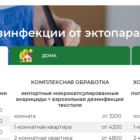
зинфекции от эктопара
ДОМА
КОМПЛЕКСНАЯ ОБРАБОТКА
Х
ыми
импортные микрокапсулированные
пол
акарициды + аэрозольная дезинфекция
текстиля
0
комната
от 3200
ко
0
1-комнатная квартира
от 4200
1-
0
2-комнатная квартира
от 4800
2-