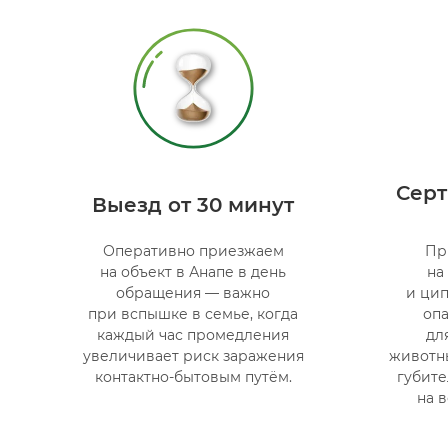
Сер
Выезд от 30 минут
Оперативно приезжаем
Пр
на объект в Анапе в день
на
обращения — важно
и цип
при вспышке в семье, когда
оп
каждый час промедления
дл
увеличивает риск заражения
животн
контактно-бытовым путём.
губите
на в