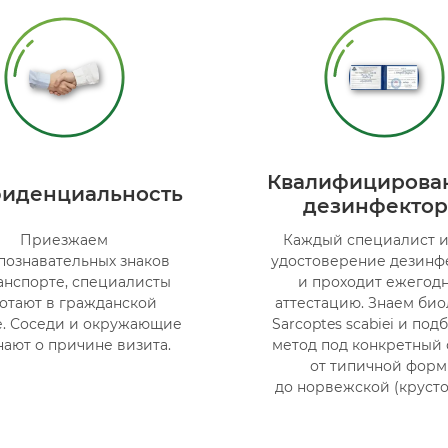
Квалифицирова
иденциальность
дезинфекто
Приезжаем
Каждый специалист 
познавательных знаков
удостоверение дезинф
анспорте, специалисты
и проходит ежегод
отают в гражданской
аттестацию. Знаем би
. Соседи и окружающие
Sarcoptes scabiei и по
нают о причине визита.
метод под конкретный 
от типичной фор
до норвежской (крусто