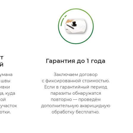
т
Гарантия до 1 года
й
тумана
Заключаем договор
в швы
с фиксированной стоимостью.
бивки
Если в гарантийный период
а, куда
паразиты обнаружатся
вой
повторно — проведём
 участок
дополнительную акарицидную
отки.
обработку бесплатно.