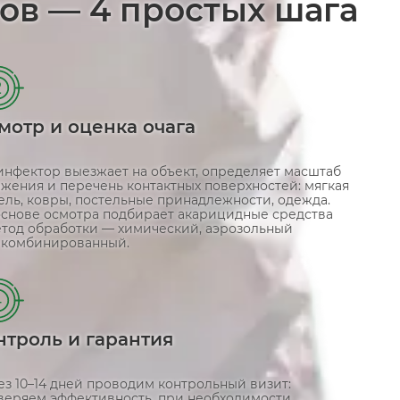
ов — 4 простых шага
2
мотр и оценка очага
инфектор выезжает на объект, определяет масштаб
ажения и перечень контактных поверхностей: мягкая
ель, ковры, постельные принадлежности, одежда.
основе осмотра подбирает акарицидные средства
етод обработки — химический, аэрозольный
 комбинированный.
4
нтроль и гарантия
ез 10–14 дней проводим контрольный визит:
веряем эффективность, при необходимости