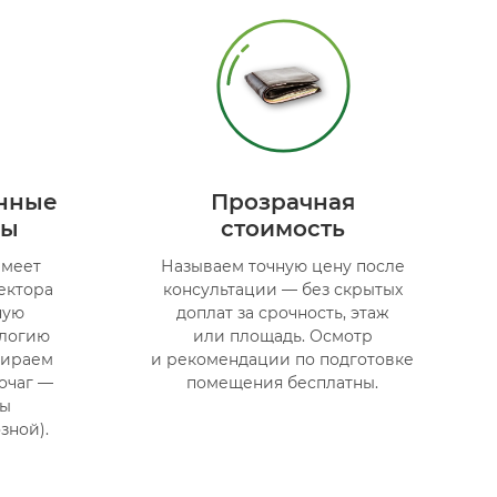
нные
Прозрачная
ры
стоимость
имеет
Называем точную цену после
ектора
консультации — без скрытых
ную
доплат за срочность, этаж
ологию
или площадь. Осмотр
дбираем
и рекомендации по подготовке
очаг —
помещения бесплатны.
мы
зной).