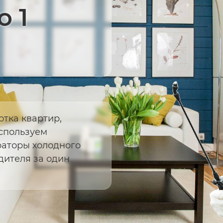
о 1
тка квартир,
Используем
аторы холодного
дителя за один