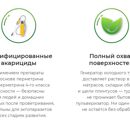
тифицированные
Полный охва
акарициды
поверхносте
именяем препараты
Генератор холодного 
 основе перметрина
доставляет раствор 
ерметрина 4-го класса
матрасов, складки о
асности — безопасны
и щели плинтусов — туд
я людей и домашних
не проникает быто
ых после проветривания,
пульверизатор. Ни один
льны для эктопаразитов
не остаётся без обраб
сех стадиях развития.