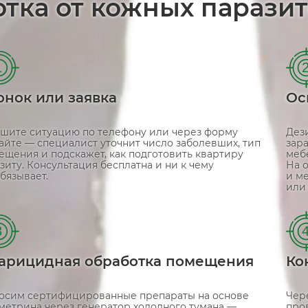
отка от кожных паразит
1
онок или заявка
Ос
шите ситуацию по телефону или через форму
Дез
сайте — специалист уточнит число заболевших, тип
зар
ещения и подскажет, как подготовить квартиру
меб
зиту. Консультация бесплатна и ни к чему
На 
бязывает.
и м
или
3
арицидная обработка помещения
Ко
осим сертифицированные препараты на основе
Чер
метрина через генератор холодного тумана —
про