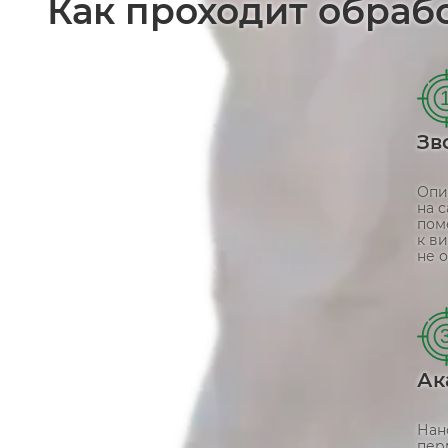
Как проходит обраб
Зв
Опи
на 
пом
к ви
не о
Ак
Нан
пер