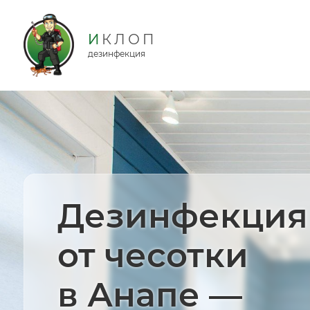
дезинфекция
Дезинфекция
от чесотки
в Анапе —